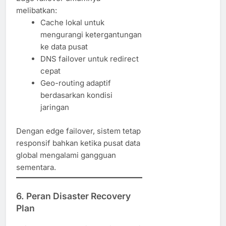
melibatkan:
Cache lokal untuk
mengurangi ketergantungan
ke data pusat
DNS failover untuk redirect
cepat
Geo-routing adaptif
berdasarkan kondisi
jaringan
Dengan edge failover, sistem tetap
responsif bahkan ketika pusat data
global mengalami gangguan
sementara.
6. Peran Disaster Recovery
Plan