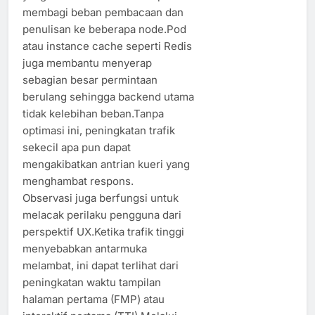
membagi beban pembacaan dan
penulisan ke beberapa node.Pod
atau instance cache seperti Redis
juga membantu menyerap
sebagian besar permintaan
berulang sehingga backend utama
tidak kelebihan beban.Tanpa
optimasi ini, peningkatan trafik
sekecil apa pun dapat
mengakibatkan antrian kueri yang
menghambat respons.
Observasi juga berfungsi untuk
melacak perilaku pengguna dari
perspektif UX.Ketika trafik tinggi
menyebabkan antarmuka
melambat, ini dapat terlihat dari
peningkatan waktu tampilan
halaman pertama (FMP) atau