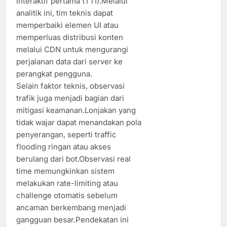
interaktif pertama (TTI).Melalui
analitik ini, tim teknis dapat
memperbaiki elemen UI atau
memperluas distribusi konten
melalui CDN untuk mengurangi
perjalanan data dari server ke
perangkat pengguna.
Selain faktor teknis, observasi
trafik juga menjadi bagian dari
mitigasi keamanan.Lonjakan yang
tidak wajar dapat menandakan pola
penyerangan, seperti traffic
flooding ringan atau akses
berulang dari bot.Observasi real
time memungkinkan sistem
melakukan rate-limiting atau
challenge otomatis sebelum
ancaman berkembang menjadi
gangguan besar.Pendekatan ini