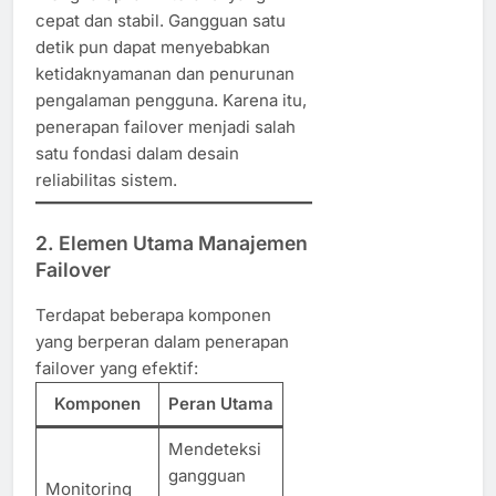
cepat dan stabil. Gangguan satu
detik pun dapat menyebabkan
ketidaknyamanan dan penurunan
pengalaman pengguna. Karena itu,
penerapan failover menjadi salah
satu fondasi dalam desain
reliabilitas sistem.
2. Elemen Utama Manajemen
Failover
Terdapat beberapa komponen
yang berperan dalam penerapan
failover yang efektif:
Komponen
Peran Utama
Mendeteksi
gangguan
Monitoring