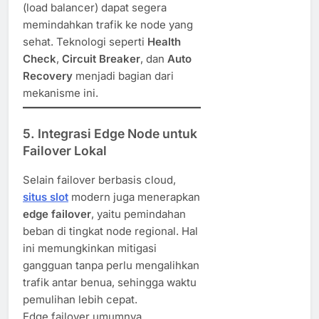
(load balancer) dapat segera
memindahkan trafik ke node yang
sehat. Teknologi seperti
Health
Check
,
Circuit Breaker
, dan
Auto
Recovery
menjadi bagian dari
mekanisme ini.
5. Integrasi Edge Node untuk
Failover Lokal
Selain failover berbasis cloud,
situs slot
modern juga menerapkan
edge failover
, yaitu pemindahan
beban di tingkat node regional. Hal
ini memungkinkan mitigasi
gangguan tanpa perlu mengalihkan
trafik antar benua, sehingga waktu
pemulihan lebih cepat.
Edge failover umumnya