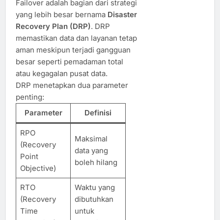
Failover adalah bagian dari strategi
yang lebih besar bernama
Disaster
Recovery Plan (DRP)
. DRP
memastikan data dan layanan tetap
aman meskipun terjadi gangguan
besar seperti pemadaman total
atau kegagalan pusat data.
DRP menetapkan dua parameter
penting:
Parameter
Definisi
RPO
Maksimal
(Recovery
data yang
Point
boleh hilang
Objective)
RTO
Waktu yang
(Recovery
dibutuhkan
Time
untuk