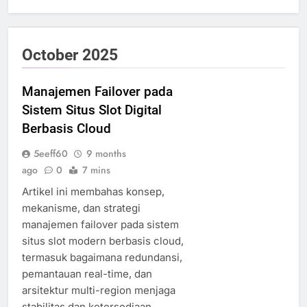
October 2025
Manajemen Failover pada
Sistem Situs Slot Digital
Berbasis Cloud
5eeff60
9 months
ago
0
7 mins
Artikel ini membahas konsep,
mekanisme, dan strategi
manajemen failover pada sistem
situs slot modern berbasis cloud,
termasuk bagaimana redundansi,
pemantauan real-time, dan
arsitektur multi-region menjaga
stabilitas dan ketersediaan