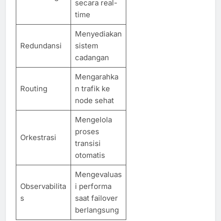
secara real-
time
Menyediakan
Redundansi
sistem
cadangan
Mengarahka
Routing
n trafik ke
node sehat
Mengelola
proses
Orkestrasi
transisi
otomatis
Mengevaluas
Observabilita
i performa
s
saat failover
berlangsung