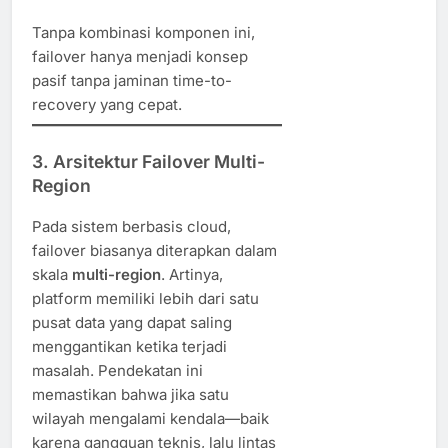
Tanpa kombinasi komponen ini,
failover hanya menjadi konsep
pasif tanpa jaminan time-to-
recovery yang cepat.
3. Arsitektur Failover Multi-
Region
Pada sistem berbasis cloud,
failover biasanya diterapkan dalam
skala
multi-region
. Artinya,
platform memiliki lebih dari satu
pusat data yang dapat saling
menggantikan ketika terjadi
masalah. Pendekatan ini
memastikan bahwa jika satu
wilayah mengalami kendala—baik
karena gangguan teknis, lalu lintas