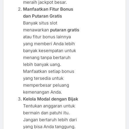
meraih jackpot besar.
Manfaatkan Fitur Bonus
dan Putaran Gratis
Banyak situs slot
menawarkan
putaran gratis
atau fitur bonus lainnya
yang memberi Anda lebih
banyak kesempatan untuk
menang tanpa bertaruh
lebih banyak uang.
Manfaatkan setiap bonus
yang tersedia untuk
memperbesar peluang
kemenangan Anda.
Kelola Modal dengan Bijak
Tentukan anggaran untuk
bermain dan patuhi itu.
Jangan bertaruh lebih dari
yang bisa Anda tanggung.