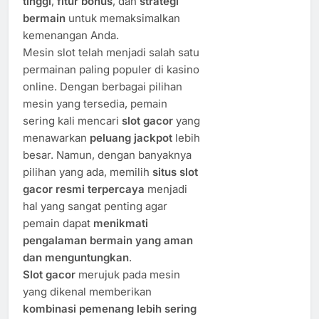
tinggi
,
fitur bonus
, dan
strategi
bermain
untuk memaksimalkan
kemenangan Anda.
Mesin slot telah menjadi salah satu
permainan paling populer di kasino
online. Dengan berbagai pilihan
mesin yang tersedia, pemain
sering kali mencari
slot gacor
yang
menawarkan
peluang jackpot
lebih
besar. Namun, dengan banyaknya
pilihan yang ada, memilih
situs slot
gacor resmi terpercaya
menjadi
hal yang sangat penting agar
pemain dapat
menikmati
pengalaman bermain yang aman
dan menguntungkan
.
Slot gacor
merujuk pada mesin
yang dikenal memberikan
kombinasi pemenang lebih sering