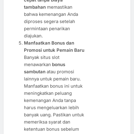
tambahan
memastikan
bahwa kemenangan Anda
diproses segera setelah
permintaan penarikan
diajukan.
Manfaatkan Bonus dan
Promosi untuk Pemain Baru
Banyak situs slot
menawarkan
bonus
sambutan
atau promosi
lainnya untuk pemain baru.
Manfaatkan bonus ini untuk
meningkatkan peluang
kemenangan Anda tanpa
harus mengeluarkan lebih
banyak uang. Pastikan untuk
memeriksa syarat dan
ketentuan bonus sebelum