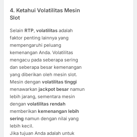
4.
Ketahui Volatilitas Mesin
Slot
Selain
RTP
,
volatilitas
adalah
faktor penting lainnya yang
mempengaruhi peluang
kemenangan Anda. Volatilitas
mengacu pada seberapa sering
dan seberapa besar kemenangan
yang diberikan oleh mesin slot.
Mesin dengan
volatilitas tinggi
menawarkan
jackpot besar
namun
lebih jarang, sementara mesin
dengan
volatilitas rendah
memberikan
kemenangan lebih
sering
namun dengan nilai yang
lebih kecil.
Jika tujuan Anda adalah untuk