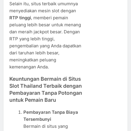
Selain itu, situs terbaik umumnya
menyediakan mesin slot dengan
RTP tinggi
, memberi pemain
peluang lebih besar untuk menang
dan meraih jackpot besar. Dengan
RTP yang lebih tinggi,
pengembalian yang Anda dapatkan
dari taruhan lebih besar,
meningkatkan peluang
kemenangan Anda.
Keuntungan Bermain di Situs
Slot Thailand Terbaik dengan
Pembayaran Tanpa Potongan
untuk Pemain Baru
Pembayaran Tanpa Biaya
Tersembunyi
Bermain di situs yang