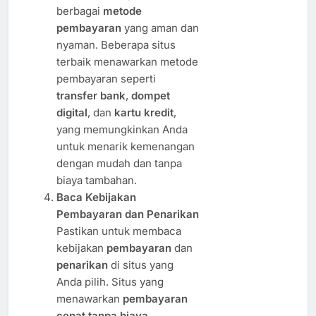
berbagai
metode
pembayaran
yang aman dan
nyaman. Beberapa situs
terbaik menawarkan metode
pembayaran seperti
transfer bank
,
dompet
digital
, dan
kartu kredit
,
yang memungkinkan Anda
untuk menarik kemenangan
dengan mudah dan tanpa
biaya tambahan.
Baca Kebijakan
Pembayaran dan Penarikan
Pastikan untuk membaca
kebijakan
pembayaran
dan
penarikan
di situs yang
Anda pilih. Situs yang
menawarkan
pembayaran
cepat tanpa biaya