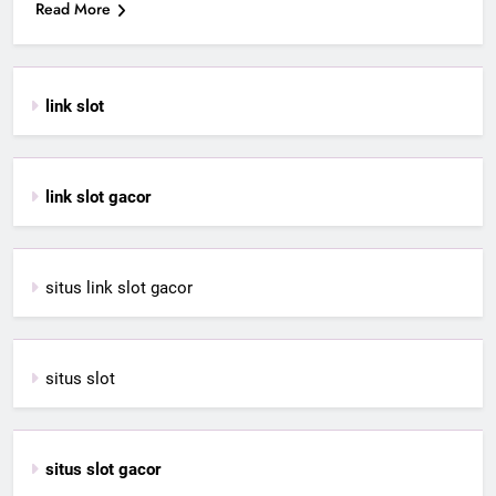
Read More
link slot
link slot gacor
situs link slot gacor
situs slot
situs slot gacor