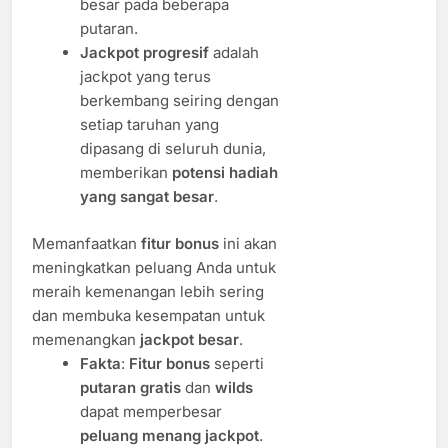
besar pada beberapa
putaran.
Jackpot progresif
adalah
jackpot yang terus
berkembang seiring dengan
setiap taruhan yang
dipasang di seluruh dunia,
memberikan
potensi hadiah
yang sangat besar
.
Memanfaatkan
fitur bonus
ini akan
meningkatkan peluang Anda untuk
meraih kemenangan lebih sering
dan membuka kesempatan untuk
memenangkan
jackpot besar
.
Fakta
:
Fitur bonus
seperti
putaran gratis
dan
wilds
dapat memperbesar
peluang menang jackpot
.