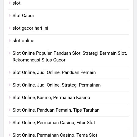
slot
Slot Gacor
slot gacor hari ini
slot online
Slot Online Populer, Panduan Slot, Strategi Bermain Slot,
Rekomendasi Situs Gacor
Slot Online, Judi Online, Panduan Pemain
Slot Online, Judi Online, Strategi Permainan
Slot Online, Kasino, Permainan Kasino
Slot Online, Panduan Pemain, Tips Taruhan
Slot Online, Permainan Casino, Fitur Slot
Slot Online, Permainan Casino, Tema Slot