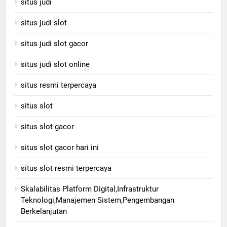
situs judi
situs judi slot
situs judi slot gacor
situs judi slot online
situs resmi terpercaya
situs slot
situs slot gacor
situs slot gacor hari ini
situs slot resmi terpercaya
Skalabilitas Platform Digital,Infrastruktur
Teknologi,Manajemen Sistem,Pengembangan
Berkelanjutan