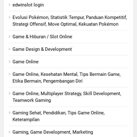
edwinslot login
Evolusi Pokémon, Statistik Tempur, Panduan Kompetitif,
Strategi Offensif, Move Optimal, Kekuatan Pokémon
Game & Hiburan / Slot Online
Game Design & Development
Game Online
Game Online, Kesehatan Mental, Tips Bermain Game,
Etika Bermain, Pengembangan Diri
Game Online, Multiplayer Strategy, Skill Development,
Teamwork Gaming
Gaming Sehat, Pendidikan, Tips Game Online,
Keterampilan
Gaming, Game Development, Marketing