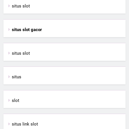
situs slot
situs slot gacor
situs slot
situs
slot
situs link slot