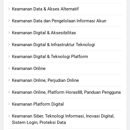
Keamanan Data & Akses Alternatif
Keamanan Data dan Pengelolaan Informasi Akun
Keamanan Digital & Aksesibilitas
Keamanan Digital & Infrastruktur Teknologi
Keamanan Digital & Teknologi Platform
Keamanan Online
Keamanan Online, Perjudian Online
Keamanan Online, Platform Horas88, Panduan Pengguna
Keamanan Platform Digital
Keamanan Siber, Teknologi Informasi, Inovasi Digital,
Sistem Login, Proteksi Data