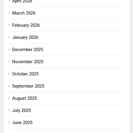
April 2026
March 2026
February 2026
January 2026
December 2025
November 2025
October 2025
September 2025
August 2025
July 2025
June 2025