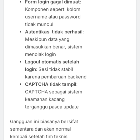
Form login gagal dimuat
:
Komponen seperti kolom
username atau password
tidak muncul
Autentikasi tidak berhasil
:
Meskipun data yang
dimasukkan benar, sistem
menolak login
Logout otomatis setelah
login
: Sesi tidak stabil
karena pembaruan backend
CAPTCHA tidak tampil
:
CAPTCHA sebagai sistem
keamanan kadang
terganggu pasca update
Gangguan ini biasanya bersifat
sementara dan akan normal
kembali setelah tim teknis