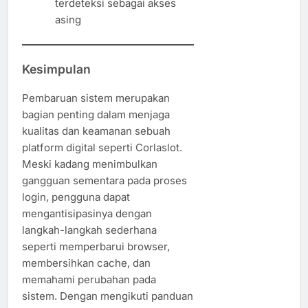
terdeteksi sebagai akses
asing
Kesimpulan
Pembaruan sistem merupakan
bagian penting dalam menjaga
kualitas dan keamanan sebuah
platform digital seperti Corlaslot.
Meski kadang menimbulkan
gangguan sementara pada proses
login, pengguna dapat
mengantisipasinya dengan
langkah-langkah sederhana
seperti memperbarui browser,
membersihkan cache, dan
memahami perubahan pada
sistem. Dengan mengikuti panduan