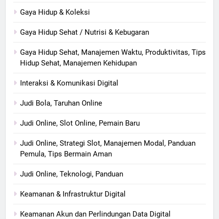
Gaya Hidup & Koleksi
Gaya Hidup Sehat / Nutrisi & Kebugaran
Gaya Hidup Sehat, Manajemen Waktu, Produktivitas, Tips
Hidup Sehat, Manajemen Kehidupan
Interaksi & Komunikasi Digital
Judi Bola, Taruhan Online
Judi Online, Slot Online, Pemain Baru
Judi Online, Strategi Slot, Manajemen Modal, Panduan
Pemula, Tips Bermain Aman
Judi Online, Teknologi, Panduan
Keamanan & Infrastruktur Digital
Keamanan Akun dan Perlindungan Data Digital