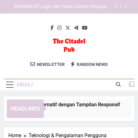
Skip
Login Edwinslot Mobile Access untuk Aktivitas
to
Harian
content
Lebah4D Login Resmi untuk Pengalaman Akses
yang Lebih Praktis dan Terarah
TIARA4D Link Alternatif dengan Tampilan
Responsif
EDWINSLOT Login dan Peran Sistem Responsif
dalam Menunjang Kenyamanan
The Citadel Pub
Bersantai Di The Citadel Pub, Tempat
Login Edwinslot Mobile Access untuk Aktivitas
NEWSLETTER
RANDOM NEWS
Harian
Berkumpul Dengan Suasana Klasik Dan
Lebah4D Login Resmi untuk Pengalaman Akses
Pilihan Minuman Yang Beragam.
yang Lebih Praktis dan Terarah
MENU
ARA4D Link Alternatif dengan Tampilan Responsif
EDWI
HEADLINES
Weeks Ago
1 Mon
Home
Teknologi & Pengalaman Pengguna