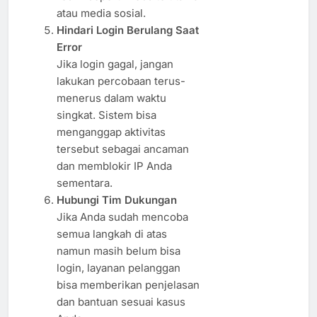
atau media sosial.
Hindari Login Berulang Saat
Error
Jika login gagal, jangan
lakukan percobaan terus-
menerus dalam waktu
singkat. Sistem bisa
menganggap aktivitas
tersebut sebagai ancaman
dan memblokir IP Anda
sementara.
Hubungi Tim Dukungan
Jika Anda sudah mencoba
semua langkah di atas
namun masih belum bisa
login, layanan pelanggan
bisa memberikan penjelasan
dan bantuan sesuai kasus