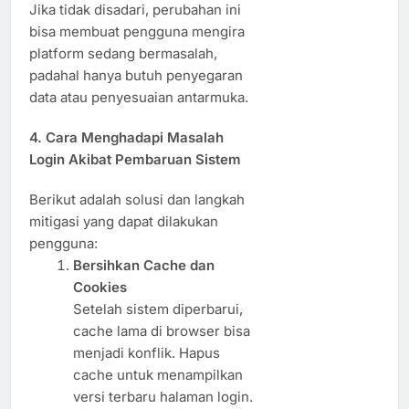
Jika tidak disadari, perubahan ini
bisa membuat pengguna mengira
platform sedang bermasalah,
padahal hanya butuh penyegaran
data atau penyesuaian antarmuka.
4.
Cara Menghadapi Masalah
Login Akibat Pembaruan Sistem
Berikut adalah solusi dan langkah
mitigasi yang dapat dilakukan
pengguna:
Bersihkan Cache dan
Cookies
Setelah sistem diperbarui,
cache lama di browser bisa
menjadi konflik. Hapus
cache untuk menampilkan
versi terbaru halaman login.