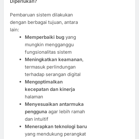
Diperlukan?
Pembaruan sistem dilakukan
dengan berbagai tujuan, antara
lain:
Memperbaiki bug
yang
mungkin mengganggu
fungsionalitas sistem
Meningkatkan keamanan
,
termasuk perlindungan
terhadap serangan digital
Mengoptimalkan
kecepatan dan kinerja
halaman
Menyesuaikan antarmuka
pengguna
agar lebih ramah
dan intuitif
Menerapkan teknologi baru
yang mendukung perangkat