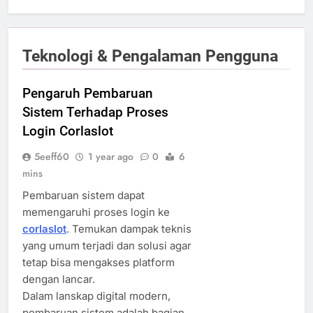
Teknologi & Pengalaman Pengguna
Pengaruh Pembaruan
Sistem Terhadap Proses
Login Corlaslot
5eeff60
1 year ago
0
6
mins
Pembaruan sistem dapat
memengaruhi proses login ke
corlaslot
. Temukan dampak teknis
yang umum terjadi dan solusi agar
tetap bisa mengakses platform
dengan lancar.
Dalam lanskap digital modern,
pembaruan sistem adalah bagian