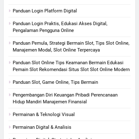
Panduan Login Platform Digital
Panduan Login Praktis, Edukasi Akses Digital,
Pengalaman Pengguna Online
Panduan Pemula, Strategi Bermain Slot, Tips Slot Online,
Manajemen Modal, Slot Online Terpercaya
Panduan Slot Online Tips Keamanan Bermain Edukasi
Pemain Slot Rekomendasi Situs Slot Slot Online Modern
Panduan Slot, Game Online, Tips Bermain
Pengembangan Diri Keuangan Pribadi Perencanaan
Hidup Mandiri Manajemen Finansial
Permainan & Teknologi Visual
Permainan Digital & Analisis