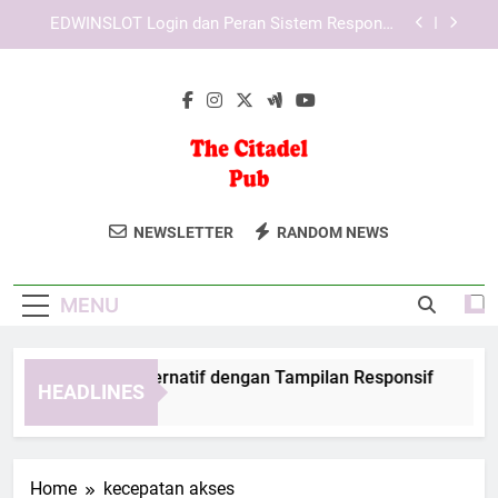
Skip
Login Edwinslot Mobile Access untuk Aktivitas
to
Harian
content
Lebah4D Login Resmi untuk Pengalaman Akses
yang Lebih Praktis dan Terarah
TIARA4D Link Alternatif dengan Tampilan
Responsif
EDWINSLOT Login dan Peran Sistem Responsif
dalam Menunjang Kenyamanan
The Citadel Pub
Bersantai Di The Citadel Pub, Tempat
Login Edwinslot Mobile Access untuk Aktivitas
NEWSLETTER
RANDOM NEWS
Harian
Berkumpul Dengan Suasana Klasik Dan
Lebah4D Login Resmi untuk Pengalaman Akses
Pilihan Minuman Yang Beragam.
yang Lebih Praktis dan Terarah
MENU
ARA4D Link Alternatif dengan Tampilan Responsif
EDWI
HEADLINES
Weeks Ago
1 Mon
Home
kecepatan akses