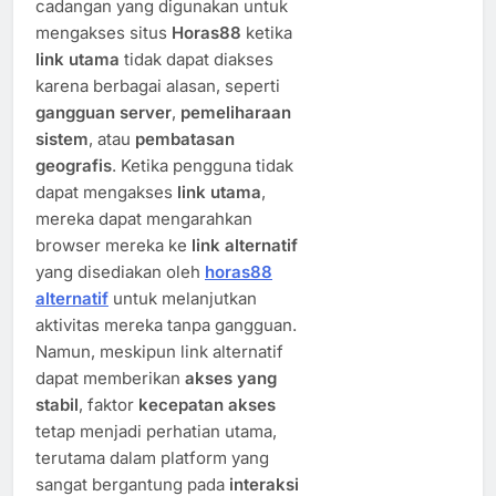
cadangan yang digunakan untuk
mengakses situs
Horas88
ketika
link utama
tidak dapat diakses
karena berbagai alasan, seperti
gangguan server
,
pemeliharaan
sistem
, atau
pembatasan
geografis
. Ketika pengguna tidak
dapat mengakses
link utama
,
mereka dapat mengarahkan
browser mereka ke
link alternatif
yang disediakan oleh
horas88
alternatif
untuk melanjutkan
aktivitas mereka tanpa gangguan.
Namun, meskipun link alternatif
dapat memberikan
akses yang
stabil
, faktor
kecepatan akses
tetap menjadi perhatian utama,
terutama dalam platform yang
sangat bergantung pada
interaksi