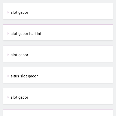
slot gacor
slot gacor hari ini
slot gacor
situs slot gacor
slot gacor