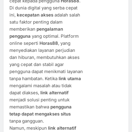
cepat kepada pengguna
Horas88
.
Di dunia digital yang serba cepat
ini,
kecepatan akses
adalah salah
satu faktor penting dalam
memberikan
pengalaman
pengguna
yang optimal. Platform
online seperti
Horas88
, yang
menyediakan layanan perjudian
dan hiburan, membutuhkan akses
yang cepat dan stabil agar
pengguna dapat menikmati layanan
tanpa hambatan. Ketika
link utama
mengalami masalah atau tidak
dapat diakses,
link alternatif
menjadi solusi penting untuk
memastikan bahwa
pengguna
tetap dapat mengakses situs
tanpa gangguan.
Namun, meskipun
link alternatif