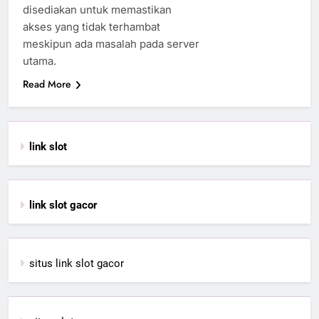
disediakan untuk memastikan
akses yang tidak terhambat
meskipun ada masalah pada server
utama.
Read More
link slot
link slot gacor
situs link slot gacor