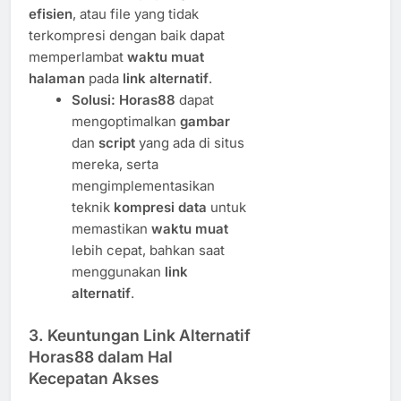
efisien
, atau file yang tidak
terkompresi dengan baik dapat
memperlambat
waktu muat
halaman
pada
link alternatif
.
Solusi:
Horas88
dapat
mengoptimalkan
gambar
dan
script
yang ada di situs
mereka, serta
mengimplementasikan
teknik
kompresi data
untuk
memastikan
waktu muat
lebih cepat, bahkan saat
menggunakan
link
alternatif
.
3. Keuntungan Link Alternatif
Horas88 dalam Hal
Kecepatan Akses