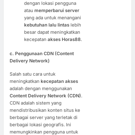
dengan lokasi pengguna
atau
memperbarui server
yang ada untuk menangani
kebutuhan lalu lintas
lebih
besar dapat meningkatkan
kecepatan
akses Horas88
.
c.
Penggunaan CDN (Content
Delivery Network)
Salah satu cara untuk
meningkatkan
kecepatan akses
adalah dengan menggunakan
Content Delivery Network (CDN)
.
CDN adalah sistem yang
mendistribusikan konten situs ke
berbagai server yang terletak di
berbagai lokasi geografis. Ini
memungkinkan pengguna untuk