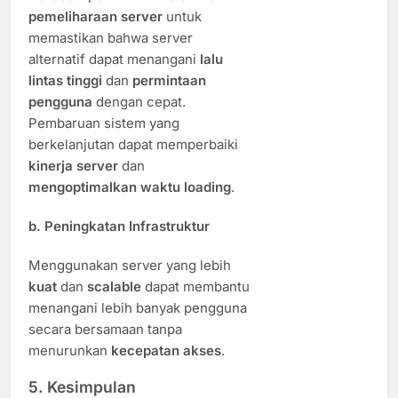
pemeliharaan server
untuk
memastikan bahwa server
alternatif dapat menangani
lalu
lintas tinggi
dan
permintaan
pengguna
dengan cepat.
Pembaruan sistem yang
berkelanjutan dapat memperbaiki
kinerja server
dan
mengoptimalkan waktu loading
.
b.
Peningkatan Infrastruktur
Menggunakan server yang lebih
kuat
dan
scalable
dapat membantu
menangani lebih banyak pengguna
secara bersamaan tanpa
menurunkan
kecepatan akses
.
5. Kesimpulan