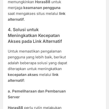
memungkinkan
Horas88
untuk
menjaga
keamanan pengguna
saat mengakses situs melalui
link
alternatif
.
4. Solusi untuk
Meningkatkan Kecepatan
Akses pada Link Alternatif
Untuk memastikan pengalaman
pengguna yang lebih baik, berikut
adalah beberapa solusi yang dapat
diterapkan untuk meningkatkan
kecepatan akses
melalui
link
alternatif
:
a.
Pemeliharaan dan Pembaruan
Server
Horas88
perlu rutin melakukan