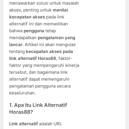
menawarkan solusi untuk masalah
akses, penting untuk
menilai
kecepatan akses
pada link
alternatif ini dan memastikan
bahwa
pengguna
tetap
mendapatkan
pengalaman yang
lancar
. Artikel ini akan mengulas
tentang
kecepatan akses pada
link alternatif Horas88
, faktor-
faktor yang mempengaruhi kinerja
tersebut, dan bagaimana link
alternatif dapat memengaruhi
pengalaman pengguna secara
keseluruhan.
1. Apa Itu Link Alternatif
Horas88?
Link alternatif
adalah URL