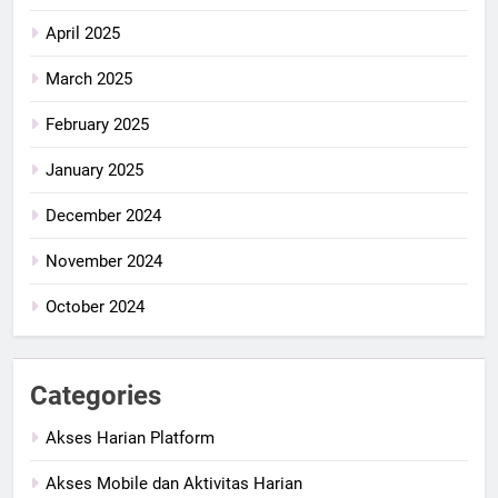
April 2025
March 2025
February 2025
January 2025
December 2024
November 2024
October 2024
Categories
Akses Harian Platform
Akses Mobile dan Aktivitas Harian