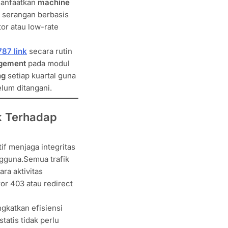
manfaatkan
machine
 serangan berbasis
tor atau low-rate
787 link
secara rutin
gement
pada modul
ng
setiap kuartal guna
lum ditangani.
 Terhadap
tif menjaga integritas
gguna.Semua trafik
ra aktivitas
or 403 atau redirect
gkatkan efisiensi
tatis tidak perlu