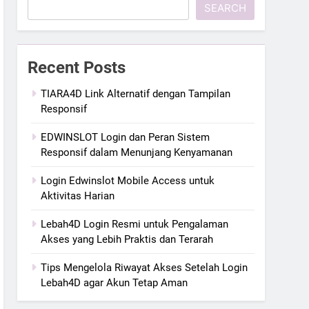
SEARCH
Recent Posts
TIARA4D Link Alternatif dengan Tampilan
Responsif
EDWINSLOT Login dan Peran Sistem
Responsif dalam Menunjang Kenyamanan
Login Edwinslot Mobile Access untuk
Aktivitas Harian
Lebah4D Login Resmi untuk Pengalaman
Akses yang Lebih Praktis dan Terarah
Tips Mengelola Riwayat Akses Setelah Login
Lebah4D agar Akun Tetap Aman