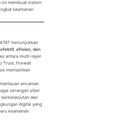
e ini membuat sistem
tingkat keamanan
KAYA787 menunjukkan
a
efektif, efisien, dan
 antara multi-layer
o Trust, firewall
gus memastikan
pemantauan ancaman
agai serangan siber
berkelanjutan dan
gkungan digital yang
 baru keamanan