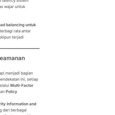
p latency sistem
as wajar untuk
oad balancing untuk
terbagi rata antar
kipun terjadi
 Keamanan
tapi menjadi bagian
endekatan ini, setiap
elalui
Multi-Factor
dan
Policy
ity Information and
 dari berbagai