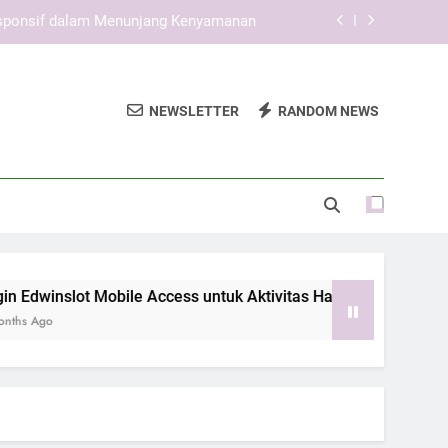
sponsif dalam Menunjang Kenyamanan
 Mobile Access untuk Aktivitas Harian
Akses yang Lebih Praktis dan Terarah
NEWSLETTER
RANDOM NEWS
 Alternatif dengan Tampilan Responsif
k Dan Pilihan Minuman Yang Beragam.
sponsif dalam Menunjang Kenyamanan
 Mobile Access untuk Aktivitas Harian
Akses yang Lebih Praktis dan Terarah
 Mobile Access untuk Aktivitas Harian
Lebah4D Login R
2 Months Ago