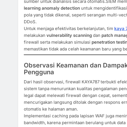
sumber untuk dianalisis secara otomatis.SIEM me
learning anomaly detection
untuk mengidentifikasi
pola yang tidak dikenal, seperti serangan multi-vec
DDoS.
Untuk menjaga efektivitas berkelanjutan, tim
kaya 
melakukan
vulnerability scanning
dan
patch mana
firewall serta melakukan simulasi
penetration testi
memastikan tidak ada celah keamanan baru yang be
Observasi Keamanan dan Dampak
Pengguna
Dari hasil observasi, firewall KAYA787 terbukti efek
sistem tanpa menurunkan kualitas pengalaman pen
legal dapat melewati firewall dengan cepat, sementa
mencurigakan langsung ditolak dengan respons err
otomatis ke halaman aman.
Implementasi caching pada lapisan WAF juga menin
bandwidth, karena permintaan berulang untuk data s