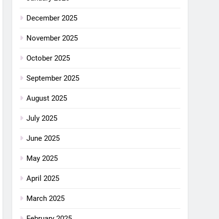
December 2025
November 2025
October 2025
September 2025
August 2025
July 2025
June 2025
May 2025
April 2025
March 2025
February 2025