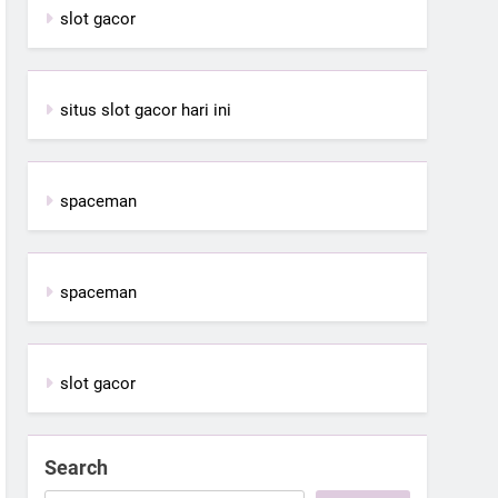
slot gacor
situs slot gacor hari ini
spaceman
spaceman
slot gacor
Search