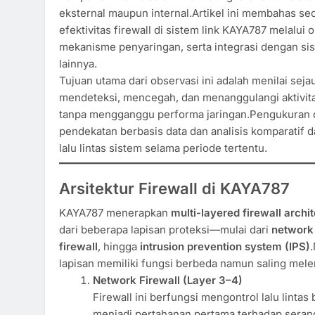
eksternal maupun internal.Artikel ini membahas s
efektivitas firewall di sistem link KAYA787 melalui 
mekanisme penyaringan, serta integrasi dengan s
lainnya.
Tujuan utama dari observasi ini adalah menilai seja
mendeteksi, mencegah, dan menanggulangi aktivit
tanpa mengganggu performa jaringan.Pengukuran 
pendekatan berbasis data dan analisis komparatif d
lalu lintas sistem selama periode tertentu.
Arsitektur Firewall di KAYA787
KAYA787 menerapkan
multi-layered firewall archi
dari beberapa lapisan proteksi—mulai dari
network 
firewall
, hingga
intrusion prevention system (IPS)
lapisan memiliki fungsi berbeda namun saling mele
Network Firewall (Layer 3–4)
Firewall ini berfungsi mengontrol lalu lintas 
menjadi pertahanan pertama terhadap seran