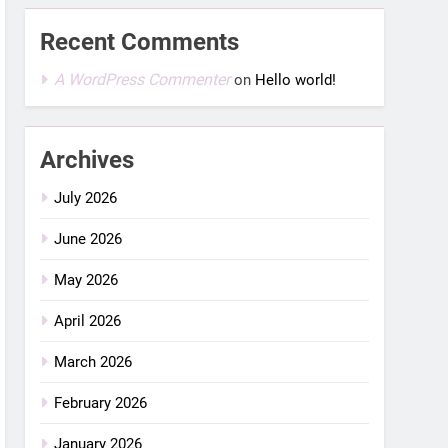
Recent Comments
A WordPress Commenter
on
Hello world!
Archives
July 2026
June 2026
May 2026
April 2026
March 2026
February 2026
January 2026