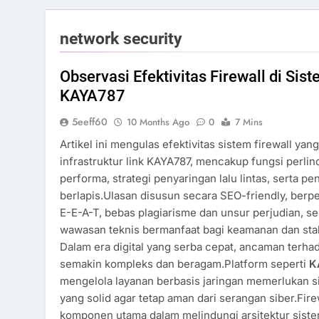
network security
Observasi Efektivitas Firewall di Sist
KAYA787
5eeff60
10 Months Ago
0
7 Mins
Artikel ini mengulas efektivitas sistem firewall yan
infrastruktur link KAYA787, mencakup fungsi perlin
performa, strategi penyaringan lalu lintas, serta 
berlapis.Ulasan disusun secara SEO-friendly, berp
E-E-A-T, bebas plagiarisme dan unsur perjudian, s
wawasan teknis bermanfaat bagi keamanan dan stabil
Dalam era digital yang serba cepat, ancaman terha
semakin kompleks dan beragam.Platform seperti
K
mengelola layanan berbasis jaringan memerlukan s
yang solid agar tetap aman dari serangan siber.Fire
komponen utama dalam melindungi arsitektur sist