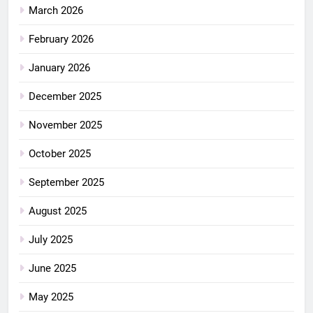
March 2026
February 2026
January 2026
December 2025
November 2025
October 2025
September 2025
August 2025
July 2025
June 2025
May 2025