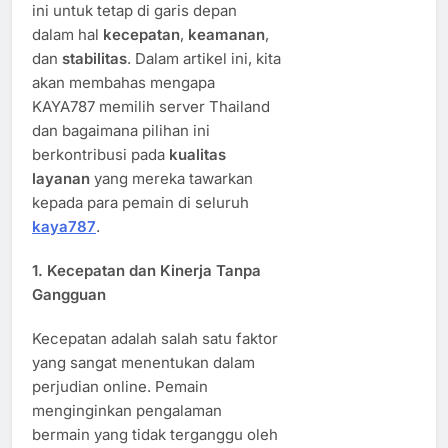
ini untuk tetap di garis depan
dalam hal
kecepatan
,
keamanan
,
dan
stabilitas
. Dalam artikel ini, kita
akan membahas mengapa
KAYA787 memilih server Thailand
dan bagaimana pilihan ini
berkontribusi pada
kualitas
layanan
yang mereka tawarkan
kepada para pemain di seluruh
kaya787
.
1.
Kecepatan dan Kinerja Tanpa
Gangguan
Kecepatan adalah salah satu faktor
yang sangat menentukan dalam
perjudian online. Pemain
menginginkan pengalaman
bermain yang tidak terganggu oleh