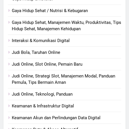
Gaya Hidup Sehat / Nutrisi & Kebugaran
Gaya Hidup Sehat, Manajemen Waktu, Produktivitas, Tips
Hidup Sehat, Manajemen Kehidupan
Interaksi & Komunikasi Digital
Judi Bola, Taruhan Online
Judi Online, Slot Online, Pemain Baru
Judi Online, Strategi Slot, Manajemen Modal, Panduan
Pemula, Tips Bermain Aman
Judi Online, Teknologi, Panduan
Keamanan & Infrastruktur Digital
Keamanan Akun dan Perlindungan Data Digital