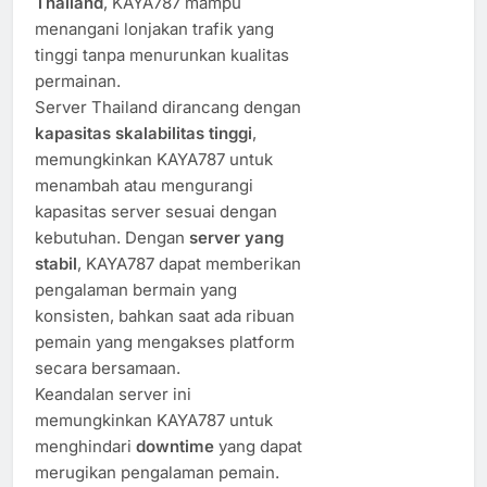
Thailand
, KAYA787 mampu
menangani lonjakan trafik yang
tinggi tanpa menurunkan kualitas
permainan.
Server Thailand dirancang dengan
kapasitas skalabilitas tinggi
,
memungkinkan KAYA787 untuk
menambah atau mengurangi
kapasitas server sesuai dengan
kebutuhan. Dengan
server yang
stabil
, KAYA787 dapat memberikan
pengalaman bermain yang
konsisten, bahkan saat ada ribuan
pemain yang mengakses platform
secara bersamaan.
Keandalan server ini
memungkinkan KAYA787 untuk
menghindari
downtime
yang dapat
merugikan pengalaman pemain.