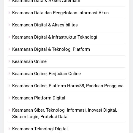
Keamanan Data & Akses Alternatif
Keamanan Data dan Pengelolaan Informasi Akun
Keamanan Digital & Aksesibilitas
Keamanan Digital & Infrastruktur Teknologi
Keamanan Digital & Teknologi Platform
Keamanan Online
Keamanan Online, Perjudian Online
Keamanan Online, Platform Horas88, Panduan Pengguna
Keamanan Platform Digital
Keamanan Siber, Teknologi Informasi, Inovasi Digital,
Sistem Login, Proteksi Data
Keamanan Teknologi Digital