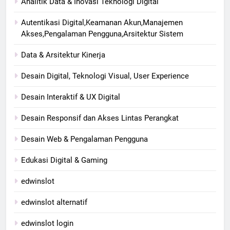
Analitik Data & Inovasi Teknologi Digital
Autentikasi Digital,Keamanan Akun,Manajemen
Akses,Pengalaman Pengguna,Arsitektur Sistem
Data & Arsitektur Kinerja
Desain Digital, Teknologi Visual, User Experience
Desain Interaktif & UX Digital
Desain Responsif dan Akses Lintas Perangkat
Desain Web & Pengalaman Pengguna
Edukasi Digital & Gaming
edwinslot
edwinslot alternatif
edwinslot login