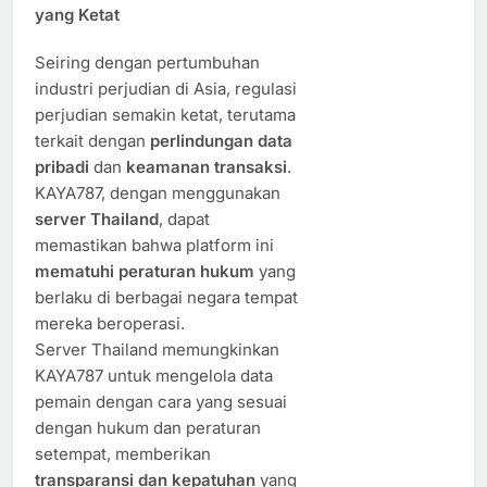
yang Ketat
Seiring dengan pertumbuhan
industri perjudian di Asia, regulasi
perjudian semakin ketat, terutama
terkait dengan
perlindungan data
pribadi
dan
keamanan transaksi
.
KAYA787, dengan menggunakan
server Thailand
, dapat
memastikan bahwa platform ini
mematuhi peraturan hukum
yang
berlaku di berbagai negara tempat
mereka beroperasi.
Server Thailand memungkinkan
KAYA787 untuk mengelola data
pemain dengan cara yang sesuai
dengan hukum dan peraturan
setempat, memberikan
transparansi dan kepatuhan
yang