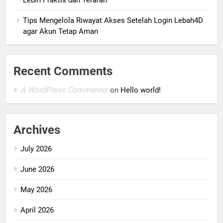
Lebih Praktis dan Terarah
Tips Mengelola Riwayat Akses Setelah Login Lebah4D
agar Akun Tetap Aman
Recent Comments
A WordPress Commenter
on
Hello world!
Archives
July 2026
June 2026
May 2026
April 2026