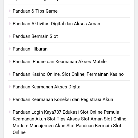
Panduan & Tips Game
Panduan Aktivitas Digital dan Akses Aman
Panduan Bermain Slot
Panduan Hiburan
Panduan iPhone dan Keamanan Akses Mobile
Panduan Kasino Online, Slot Online, Permainan Kasino
Panduan Keamanan Akses Digital
Panduan Keamanan Koneksi dan Registrasi Akun
Panduan Login Kaya787 Edukasi Slot Online Pemula
Keamanan Akun Slot Tips Akses Slot Aman Slot Online
Modern Manajemen Akun Slot Panduan Bermain Slot
Online