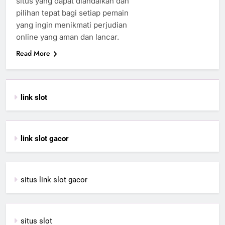
situs yang dapat diandalkan dan
pilihan tepat bagi setiap pemain
yang ingin menikmati perjudian
online yang aman dan lancar.
Read More
link slot
link slot gacor
situs link slot gacor
situs slot