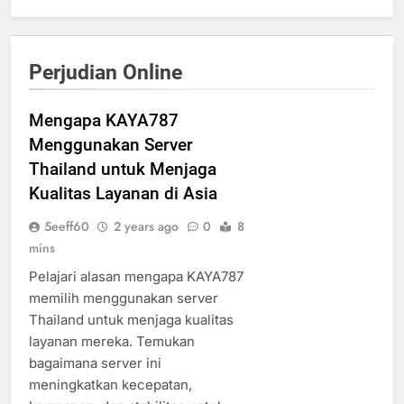
Perjudian Online
Mengapa KAYA787
Menggunakan Server
Thailand untuk Menjaga
Kualitas Layanan di Asia
5eeff60
2 years ago
0
8
mins
Pelajari alasan mengapa KAYA787
memilih menggunakan server
Thailand untuk menjaga kualitas
layanan mereka. Temukan
bagaimana server ini
meningkatkan kecepatan,