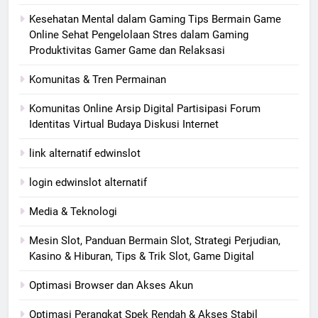
Kesehatan Mental dalam Gaming Tips Bermain Game
Online Sehat Pengelolaan Stres dalam Gaming
Produktivitas Gamer Game dan Relaksasi
Komunitas & Tren Permainan
Komunitas Online Arsip Digital Partisipasi Forum
Identitas Virtual Budaya Diskusi Internet
link alternatif edwinslot
login edwinslot alternatif
Media & Teknologi
Mesin Slot, Panduan Bermain Slot, Strategi Perjudian,
Kasino & Hiburan, Tips & Trik Slot, Game Digital
Optimasi Browser dan Akses Akun
Optimasi Perangkat Spek Rendah & Akses Stabil