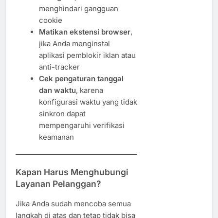
menghindari gangguan
cookie
Matikan ekstensi browser
,
jika Anda menginstal
aplikasi pemblokir iklan atau
anti-tracker
Cek pengaturan tanggal
dan waktu
, karena
konfigurasi waktu yang tidak
sinkron dapat
mempengaruhi verifikasi
keamanan
Kapan Harus Menghubungi
Layanan Pelanggan?
Jika Anda sudah mencoba semua
langkah di atas dan tetap tidak bisa