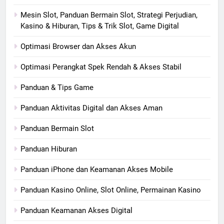
Mesin Slot, Panduan Bermain Slot, Strategi Perjudian,
Kasino & Hiburan, Tips & Trik Slot, Game Digital
Optimasi Browser dan Akses Akun
Optimasi Perangkat Spek Rendah & Akses Stabil
Panduan & Tips Game
Panduan Aktivitas Digital dan Akses Aman
Panduan Bermain Slot
Panduan Hiburan
Panduan iPhone dan Keamanan Akses Mobile
Panduan Kasino Online, Slot Online, Permainan Kasino
Panduan Keamanan Akses Digital