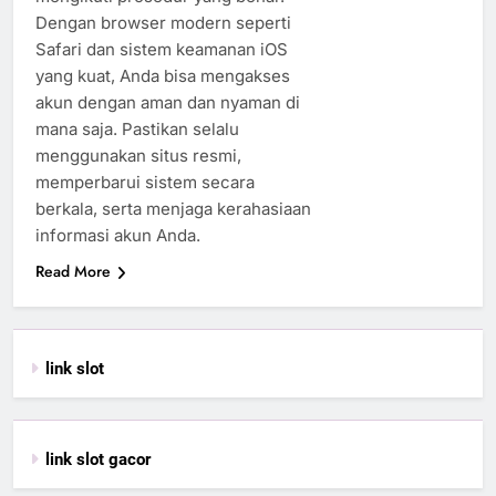
Dengan browser modern seperti
Safari dan sistem keamanan iOS
yang kuat, Anda bisa mengakses
akun dengan aman dan nyaman di
mana saja. Pastikan selalu
menggunakan situs resmi,
memperbarui sistem secara
berkala, serta menjaga kerahasiaan
informasi akun Anda.
Read More
link slot
link slot gacor