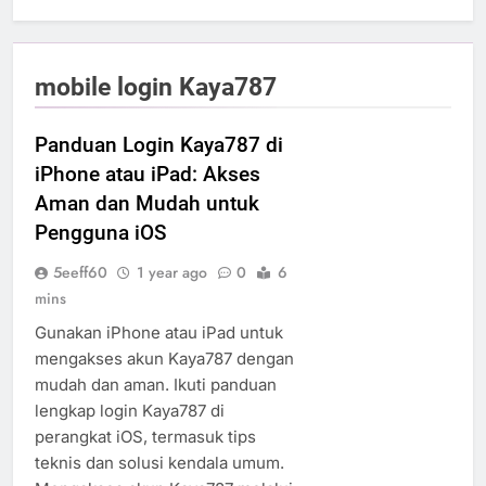
mobile login Kaya787
Panduan Login Kaya787 di
iPhone atau iPad: Akses
Aman dan Mudah untuk
Pengguna iOS
5eeff60
1 year ago
0
6
mins
Gunakan iPhone atau iPad untuk
mengakses akun Kaya787 dengan
mudah dan aman. Ikuti panduan
lengkap login Kaya787 di
perangkat iOS, termasuk tips
teknis dan solusi kendala umum.