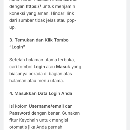
dengan
https://
untuk menjamin
koneksi yang aman. Hindari link
dari sumber tidak jelas atau pop-
up.
3. Temukan dan Klik Tombol
“Login”
Setelah halaman utama terbuka,
cari tombol
Login
atau
Masuk
yang
biasanya berada di bagian atas
halaman atau menu utama.
4. Masukkan Data Login Anda
Isi kolom
Username/email
dan
Password
dengan benar. Gunakan
fitur Keychain untuk mengisi
otomatis jika Anda pernah