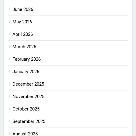
June 2026
May 2026
April 2026
March 2026
February 2026
January 2026
December 2025
November 2025
October 2025
September 2025
August 2025