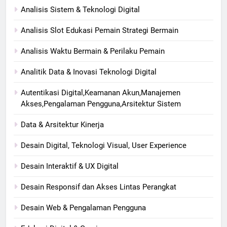
Analisis Sistem & Teknologi Digital
Analisis Slot Edukasi Pemain Strategi Bermain
Analisis Waktu Bermain & Perilaku Pemain
Analitik Data & Inovasi Teknologi Digital
Autentikasi Digital,Keamanan Akun,Manajemen
Akses,Pengalaman Pengguna,Arsitektur Sistem
Data & Arsitektur Kinerja
Desain Digital, Teknologi Visual, User Experience
Desain Interaktif & UX Digital
Desain Responsif dan Akses Lintas Perangkat
Desain Web & Pengalaman Pengguna