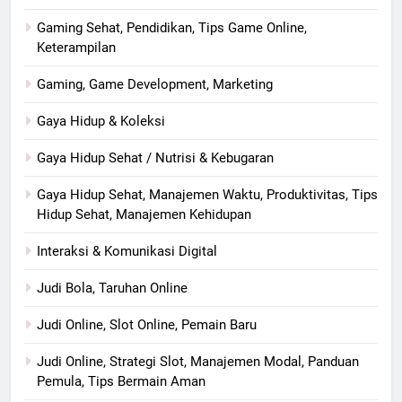
Gaming Sehat, Pendidikan, Tips Game Online,
Keterampilan
Gaming, Game Development, Marketing
Gaya Hidup & Koleksi
Gaya Hidup Sehat / Nutrisi & Kebugaran
Gaya Hidup Sehat, Manajemen Waktu, Produktivitas, Tips
Hidup Sehat, Manajemen Kehidupan
Interaksi & Komunikasi Digital
Judi Bola, Taruhan Online
Judi Online, Slot Online, Pemain Baru
Judi Online, Strategi Slot, Manajemen Modal, Panduan
Pemula, Tips Bermain Aman