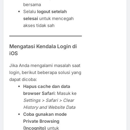
bersama
Selalu
logout setelah
selesai
untuk mencegah
akses tidak sah
Mengatasi Kendala Login di
iOS
Jika Anda mengalami masalah saat
login, berikut beberapa solusi yang
dapat dicoba:
Hapus cache dan data
browser Safari
: Masuk ke
Settings > Safari > Clear
History and Website Data
Coba gunakan mode
Private Browsing
(Incognito)
untuk