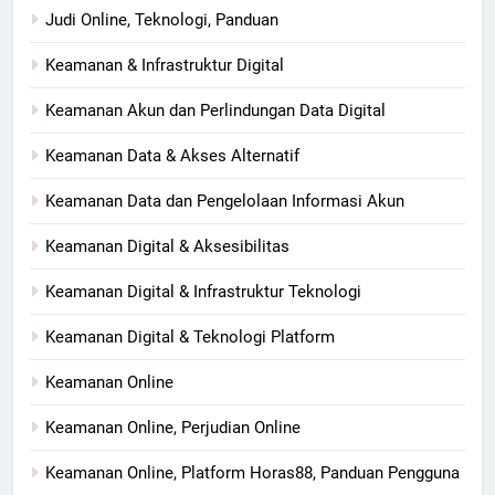
Judi Online, Teknologi, Panduan
Keamanan & Infrastruktur Digital
Keamanan Akun dan Perlindungan Data Digital
Keamanan Data & Akses Alternatif
Keamanan Data dan Pengelolaan Informasi Akun
Keamanan Digital & Aksesibilitas
Keamanan Digital & Infrastruktur Teknologi
Keamanan Digital & Teknologi Platform
Keamanan Online
Keamanan Online, Perjudian Online
Keamanan Online, Platform Horas88, Panduan Pengguna