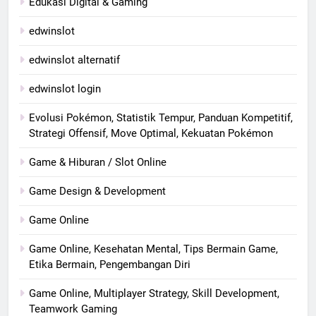
Edukasi Digital & Gaming
edwinslot
edwinslot alternatif
edwinslot login
Evolusi Pokémon, Statistik Tempur, Panduan Kompetitif,
Strategi Offensif, Move Optimal, Kekuatan Pokémon
Game & Hiburan / Slot Online
Game Design & Development
Game Online
Game Online, Kesehatan Mental, Tips Bermain Game,
Etika Bermain, Pengembangan Diri
Game Online, Multiplayer Strategy, Skill Development,
Teamwork Gaming