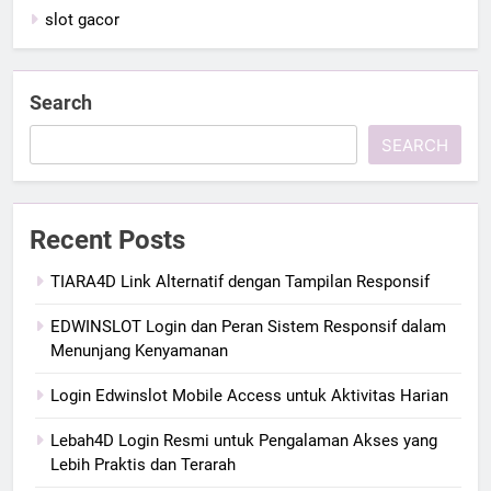
slot gacor
Search
SEARCH
Recent Posts
TIARA4D Link Alternatif dengan Tampilan Responsif
EDWINSLOT Login dan Peran Sistem Responsif dalam
Menunjang Kenyamanan
Login Edwinslot Mobile Access untuk Aktivitas Harian
Lebah4D Login Resmi untuk Pengalaman Akses yang
Lebih Praktis dan Terarah