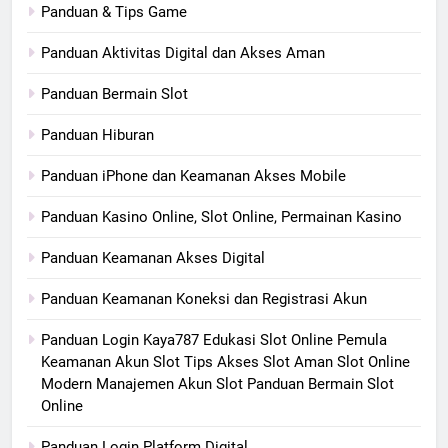
Panduan & Tips Game
Panduan Aktivitas Digital dan Akses Aman
Panduan Bermain Slot
Panduan Hiburan
Panduan iPhone dan Keamanan Akses Mobile
Panduan Kasino Online, Slot Online, Permainan Kasino
Panduan Keamanan Akses Digital
Panduan Keamanan Koneksi dan Registrasi Akun
Panduan Login Kaya787 Edukasi Slot Online Pemula
Keamanan Akun Slot Tips Akses Slot Aman Slot Online
Modern Manajemen Akun Slot Panduan Bermain Slot
Online
Panduan Login Platform Digital