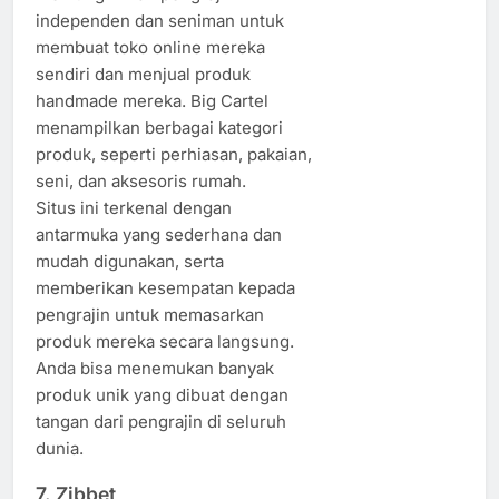
independen dan seniman untuk
membuat toko online mereka
sendiri dan menjual produk
handmade mereka. Big Cartel
menampilkan berbagai kategori
produk, seperti perhiasan, pakaian,
seni, dan aksesoris rumah.
Situs ini terkenal dengan
antarmuka yang sederhana dan
mudah digunakan, serta
memberikan kesempatan kepada
pengrajin untuk memasarkan
produk mereka secara langsung.
Anda bisa menemukan banyak
produk unik yang dibuat dengan
tangan dari pengrajin di seluruh
dunia.
7.
Zibbet