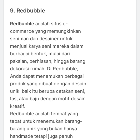
9.
Redbubble
Redbubble
adalah situs e-
commerce yang memungkinkan
seniman dan desainer untuk
menjual karya seni mereka dalam
berbagai bentuk, mulai dari
pakaian, perhiasan, hingga barang
dekorasi rumah. Di Redbubble,
Anda dapat menemukan berbagai
produk yang dibuat dengan desain
unik, baik itu berupa cetakan seni,
tas, atau baju dengan motif desain
kreatif.
Redbubble adalah tempat yang
tepat untuk menemukan barang-
barang unik yang bukan hanya
handmade tetapi juga penuh