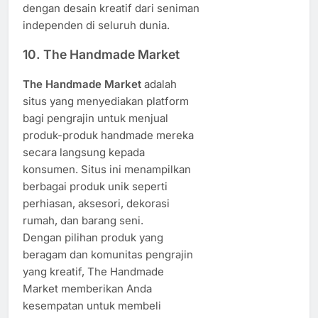
dengan desain kreatif dari seniman
independen di seluruh dunia.
10.
The Handmade Market
The Handmade Market
adalah
situs yang menyediakan platform
bagi pengrajin untuk menjual
produk-produk handmade mereka
secara langsung kepada
konsumen. Situs ini menampilkan
berbagai produk unik seperti
perhiasan, aksesori, dekorasi
rumah, dan barang seni.
Dengan pilihan produk yang
beragam dan komunitas pengrajin
yang kreatif, The Handmade
Market memberikan Anda
kesempatan untuk membeli