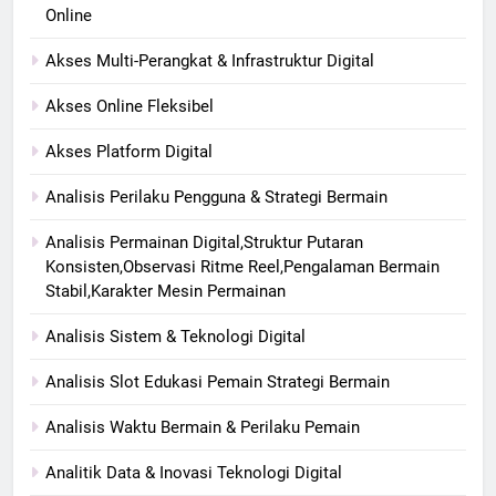
Online
Akses Multi-Perangkat & Infrastruktur Digital
Akses Online Fleksibel
Akses Platform Digital
Analisis Perilaku Pengguna & Strategi Bermain
Analisis Permainan Digital,Struktur Putaran
Konsisten,Observasi Ritme Reel,Pengalaman Bermain
Stabil,Karakter Mesin Permainan
Analisis Sistem & Teknologi Digital
Analisis Slot Edukasi Pemain Strategi Bermain
Analisis Waktu Bermain & Perilaku Pemain
Analitik Data & Inovasi Teknologi Digital