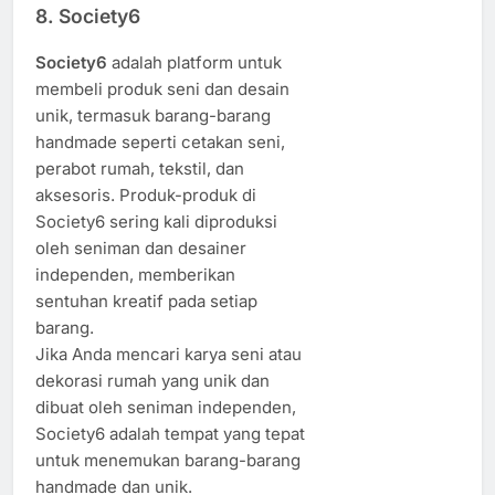
8.
Society6
Society6
adalah platform untuk
membeli produk seni dan desain
unik, termasuk barang-barang
handmade seperti cetakan seni,
perabot rumah, tekstil, dan
aksesoris. Produk-produk di
Society6 sering kali diproduksi
oleh seniman dan desainer
independen, memberikan
sentuhan kreatif pada setiap
barang.
Jika Anda mencari karya seni atau
dekorasi rumah yang unik dan
dibuat oleh seniman independen,
Society6 adalah tempat yang tepat
untuk menemukan barang-barang
handmade dan unik.