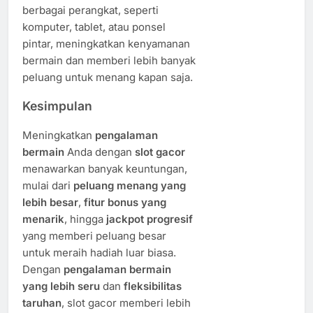
berbagai perangkat, seperti
komputer, tablet, atau ponsel
pintar, meningkatkan kenyamanan
bermain dan memberi lebih banyak
peluang untuk menang kapan saja.
Kesimpulan
Meningkatkan
pengalaman
bermain
Anda dengan
slot gacor
menawarkan banyak keuntungan,
mulai dari
peluang menang yang
lebih besar
,
fitur bonus yang
menarik
, hingga
jackpot progresif
yang memberi peluang besar
untuk meraih hadiah luar biasa.
Dengan
pengalaman bermain
yang lebih seru
dan
fleksibilitas
taruhan
, slot gacor memberi lebih