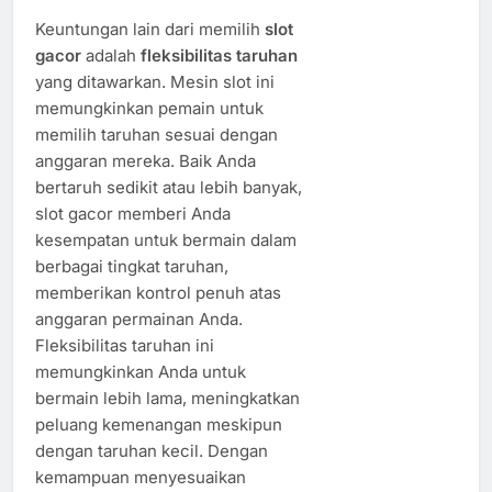
Keuntungan lain dari memilih
slot
gacor
adalah
fleksibilitas taruhan
yang ditawarkan. Mesin slot ini
memungkinkan pemain untuk
memilih taruhan sesuai dengan
anggaran mereka. Baik Anda
bertaruh sedikit atau lebih banyak,
slot gacor memberi Anda
kesempatan untuk bermain dalam
berbagai tingkat taruhan,
memberikan kontrol penuh atas
anggaran permainan Anda.
Fleksibilitas taruhan ini
memungkinkan Anda untuk
bermain lebih lama, meningkatkan
peluang kemenangan meskipun
dengan taruhan kecil. Dengan
kemampuan menyesuaikan