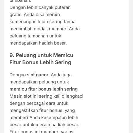
tambahan.
Dengan lebih banyak putaran
gratis, Anda bisa meraih
kemenangan lebih sering tanpa
menambah modal, memberi Anda
peluang tambahan untuk
mendapatkan hadiah besar.
9.
Peluang untuk Memicu
Fitur Bonus Lebih Sering
Dengan
slot gacor
, Anda juga
mendapatkan peluang untuk
memicu fitur bonus lebih sering
.
Mesin slot ini sering kali dilengkapi
dengan berbagai cara untuk
mengaktifkan fitur bonus, yang
memberi Anda kesempatan lebih
besar untuk meraih hadiah besar.
Fitur bonus ini memberi variasi