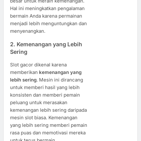
besar untuk meraih kemenangan.
Hal ini meningkatkan pengalaman
bermain Anda karena permainan
menjadi lebih menguntungkan dan
menyenangkan.
2.
Kemenangan yang Lebih
Sering
Slot gacor dikenal karena
memberikan
kemenangan yang
lebih sering
. Mesin ini dirancang
untuk memberi hasil yang lebih
konsisten dan memberi pemain
peluang untuk merasakan
kemenangan lebih sering daripada
mesin slot biasa. Kemenangan
yang lebih sering memberi pemain
rasa puas dan memotivasi mereka
untuk terus bermain.