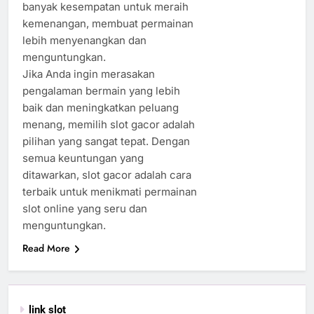
banyak kesempatan untuk meraih
kemenangan, membuat permainan
lebih menyenangkan dan
menguntungkan.
Jika Anda ingin merasakan
pengalaman bermain yang lebih
baik dan meningkatkan peluang
menang, memilih slot gacor adalah
pilihan yang sangat tepat. Dengan
semua keuntungan yang
ditawarkan, slot gacor adalah cara
terbaik untuk menikmati permainan
slot online yang seru dan
menguntungkan.
Read More
link slot