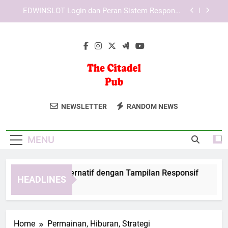
Skip
Login Edwinslot Mobile Access untuk Aktivitas
to
Harian
content
Lebah4D Login Resmi untuk Pengalaman Akses
yang Lebih Praktis dan Terarah
TIARA4D Link Alternatif dengan Tampilan
Responsif
EDWINSLOT Login dan Peran Sistem Responsif
dalam Menunjang Kenyamanan
The Citadel Pub
Bersantai Di The Citadel Pub, Tempat
Login Edwinslot Mobile Access untuk Aktivitas
NEWSLETTER
RANDOM NEWS
Harian
Berkumpul Dengan Suasana Klasik Dan
Lebah4D Login Resmi untuk Pengalaman Akses
Pilihan Minuman Yang Beragam.
yang Lebih Praktis dan Terarah
MENU
ARA4D Link Alternatif dengan Tampilan Responsif
EDWI
HEADLINES
Weeks Ago
1 Mon
Home
Permainan, Hiburan, Strategi