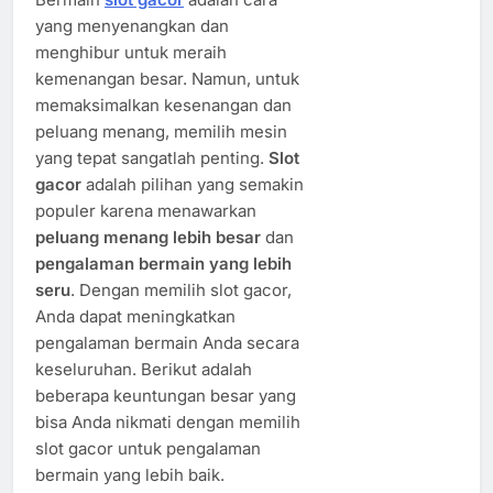
yang menyenangkan dan
menghibur untuk meraih
kemenangan besar. Namun, untuk
memaksimalkan kesenangan dan
peluang menang, memilih mesin
yang tepat sangatlah penting.
Slot
gacor
adalah pilihan yang semakin
populer karena menawarkan
peluang menang lebih besar
dan
pengalaman bermain yang lebih
seru
. Dengan memilih slot gacor,
Anda dapat meningkatkan
pengalaman bermain Anda secara
keseluruhan. Berikut adalah
beberapa keuntungan besar yang
bisa Anda nikmati dengan memilih
slot gacor untuk pengalaman
bermain yang lebih baik.