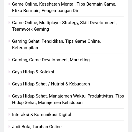
Game Online, Kesehatan Mental, Tips Bermain Game,
Etika Bermain, Pengembangan Diri
Game Online, Multiplayer Strategy, Skill Development,
Teamwork Gaming
Gaming Sehat, Pendidikan, Tips Game Online,
Keterampilan
Gaming, Game Development, Marketing
Gaya Hidup & Koleksi
Gaya Hidup Sehat / Nutrisi & Kebugaran
Gaya Hidup Sehat, Manajemen Waktu, Produktivitas, Tips
Hidup Sehat, Manajemen Kehidupan
Interaksi & Komunikasi Digital
Judi Bola, Taruhan Online