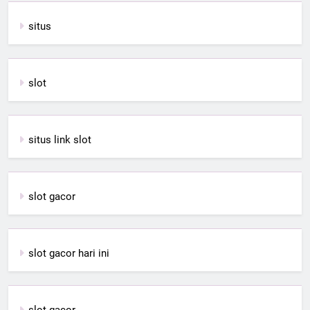
situs
slot
situs link slot
slot gacor
slot gacor hari ini
slot gacor