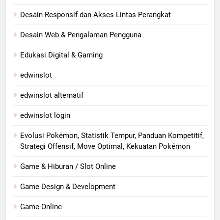
Desain Responsif dan Akses Lintas Perangkat
Desain Web & Pengalaman Pengguna
Edukasi Digital & Gaming
edwinslot
edwinslot alternatif
edwinslot login
Evolusi Pokémon, Statistik Tempur, Panduan Kompetitif,
Strategi Offensif, Move Optimal, Kekuatan Pokémon
Game & Hiburan / Slot Online
Game Design & Development
Game Online