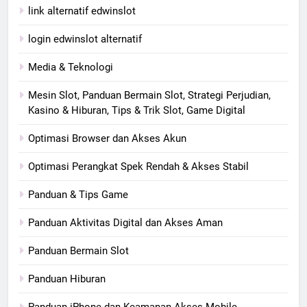
link alternatif edwinslot
login edwinslot alternatif
Media & Teknologi
Mesin Slot, Panduan Bermain Slot, Strategi Perjudian,
Kasino & Hiburan, Tips & Trik Slot, Game Digital
Optimasi Browser dan Akses Akun
Optimasi Perangkat Spek Rendah & Akses Stabil
Panduan & Tips Game
Panduan Aktivitas Digital dan Akses Aman
Panduan Bermain Slot
Panduan Hiburan
Panduan iPhone dan Keamanan Akses Mobile