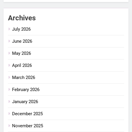
Archives
July 2026
June 2026
May 2026
April 2026
March 2026
February 2026
January 2026
December 2025
November 2025