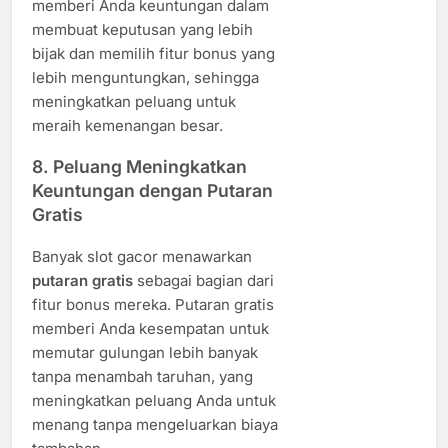
memberi Anda keuntungan dalam
membuat keputusan yang lebih
bijak dan memilih fitur bonus yang
lebih menguntungkan, sehingga
meningkatkan peluang untuk
meraih kemenangan besar.
8.
Peluang Meningkatkan
Keuntungan dengan Putaran
Gratis
Banyak slot gacor menawarkan
putaran gratis
sebagai bagian dari
fitur bonus mereka. Putaran gratis
memberi Anda kesempatan untuk
memutar gulungan lebih banyak
tanpa menambah taruhan, yang
meningkatkan peluang Anda untuk
menang tanpa mengeluarkan biaya