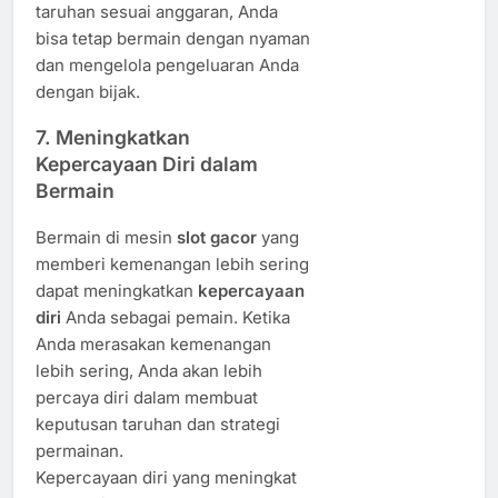
taruhan sesuai anggaran, Anda
bisa tetap bermain dengan nyaman
dan mengelola pengeluaran Anda
dengan bijak.
7.
Meningkatkan
Kepercayaan Diri dalam
Bermain
Bermain di mesin
slot gacor
yang
memberi kemenangan lebih sering
dapat meningkatkan
kepercayaan
diri
Anda sebagai pemain. Ketika
Anda merasakan kemenangan
lebih sering, Anda akan lebih
percaya diri dalam membuat
keputusan taruhan dan strategi
permainan.
Kepercayaan diri yang meningkat