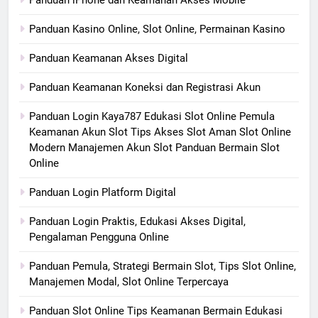
Panduan Kasino Online, Slot Online, Permainan Kasino
Panduan Keamanan Akses Digital
Panduan Keamanan Koneksi dan Registrasi Akun
Panduan Login Kaya787 Edukasi Slot Online Pemula
Keamanan Akun Slot Tips Akses Slot Aman Slot Online
Modern Manajemen Akun Slot Panduan Bermain Slot
Online
Panduan Login Platform Digital
Panduan Login Praktis, Edukasi Akses Digital,
Pengalaman Pengguna Online
Panduan Pemula, Strategi Bermain Slot, Tips Slot Online,
Manajemen Modal, Slot Online Terpercaya
Panduan Slot Online Tips Keamanan Bermain Edukasi