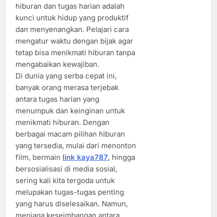
hiburan dan tugas harian adalah
kunci untuk hidup yang produktif
dan menyenangkan. Pelajari cara
mengatur waktu dengan bijak agar
tetap bisa menikmati hiburan tanpa
mengabaikan kewajiban.
Di dunia yang serba cepat ini,
banyak orang merasa terjebak
antara tugas harian yang
menumpuk dan keinginan untuk
menikmati hiburan. Dengan
berbagai macam pilihan hiburan
yang tersedia, mulai dari menonton
film, bermain
link kaya787
, hingga
bersosialisasi di media sosial,
sering kali kita tergoda untuk
melupakan tugas-tugas penting
yang harus diselesaikan. Namun,
menjaga keseimbangan antara