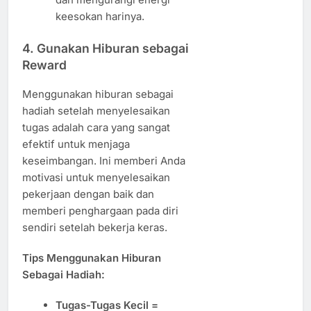
keesokan harinya.
4. Gunakan Hiburan sebagai
Reward
Menggunakan hiburan sebagai
hadiah setelah menyelesaikan
tugas adalah cara yang sangat
efektif untuk menjaga
keseimbangan. Ini memberi Anda
motivasi untuk menyelesaikan
pekerjaan dengan baik dan
memberi penghargaan pada diri
sendiri setelah bekerja keras.
Tips Menggunakan Hiburan
Sebagai Hadiah:
Tugas-Tugas Kecil =