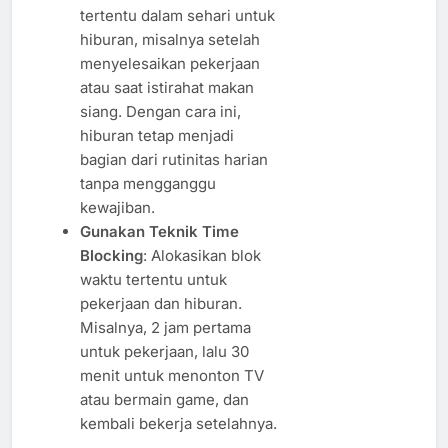
tertentu dalam sehari untuk
hiburan, misalnya setelah
menyelesaikan pekerjaan
atau saat istirahat makan
siang. Dengan cara ini,
hiburan tetap menjadi
bagian dari rutinitas harian
tanpa mengganggu
kewajiban.
Gunakan Teknik Time
Blocking
: Alokasikan blok
waktu tertentu untuk
pekerjaan dan hiburan.
Misalnya, 2 jam pertama
untuk pekerjaan, lalu 30
menit untuk menonton TV
atau bermain game, dan
kembali bekerja setelahnya.