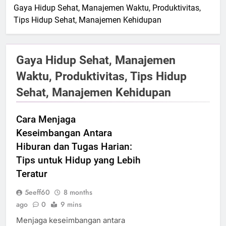
Gaya Hidup Sehat, Manajemen Waktu, Produktivitas,
Tips Hidup Sehat, Manajemen Kehidupan
Gaya Hidup Sehat, Manajemen
Waktu, Produktivitas, Tips Hidup
Sehat, Manajemen Kehidupan
Cara Menjaga
Keseimbangan Antara
Hiburan dan Tugas Harian:
Tips untuk Hidup yang Lebih
Teratur
5eeff60
8 months
ago
0
9 mins
Menjaga keseimbangan antara