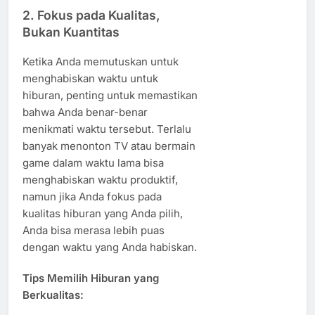
2. Fokus pada Kualitas,
Bukan Kuantitas
Ketika Anda memutuskan untuk
menghabiskan waktu untuk
hiburan, penting untuk memastikan
bahwa Anda benar-benar
menikmati waktu tersebut. Terlalu
banyak menonton TV atau bermain
game dalam waktu lama bisa
menghabiskan waktu produktif,
namun jika Anda fokus pada
kualitas hiburan yang Anda pilih,
Anda bisa merasa lebih puas
dengan waktu yang Anda habiskan.
Tips Memilih Hiburan yang
Berkualitas: