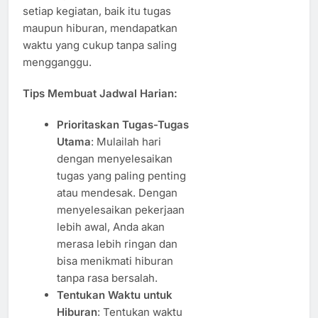
setiap kegiatan, baik itu tugas
maupun hiburan, mendapatkan
waktu yang cukup tanpa saling
mengganggu.
Tips Membuat Jadwal Harian:
Prioritaskan Tugas-Tugas
Utama
: Mulailah hari
dengan menyelesaikan
tugas yang paling penting
atau mendesak. Dengan
menyelesaikan pekerjaan
lebih awal, Anda akan
merasa lebih ringan dan
bisa menikmati hiburan
tanpa rasa bersalah.
Tentukan Waktu untuk
Hiburan
: Tentukan waktu