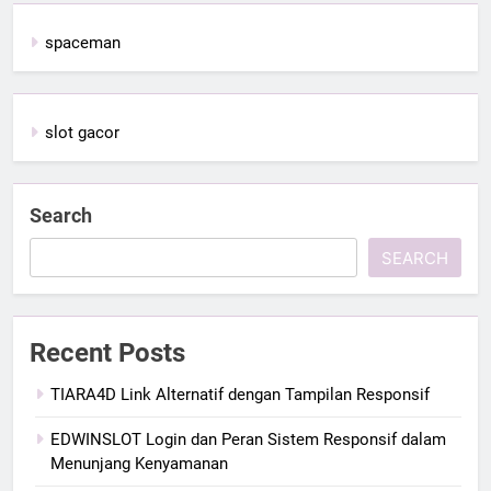
spaceman
slot gacor
Search
SEARCH
Recent Posts
TIARA4D Link Alternatif dengan Tampilan Responsif
EDWINSLOT Login dan Peran Sistem Responsif dalam
Menunjang Kenyamanan