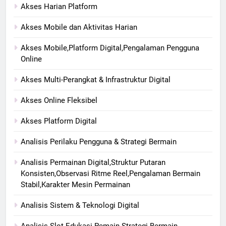
Akses Harian Platform
Akses Mobile dan Aktivitas Harian
Akses Mobile,Platform Digital,Pengalaman Pengguna
Online
Akses Multi-Perangkat & Infrastruktur Digital
Akses Online Fleksibel
Akses Platform Digital
Analisis Perilaku Pengguna & Strategi Bermain
Analisis Permainan Digital,Struktur Putaran
Konsisten,Observasi Ritme Reel,Pengalaman Bermain
Stabil,Karakter Mesin Permainan
Analisis Sistem & Teknologi Digital
Analisis Slot Edukasi Pemain Strategi Bermain