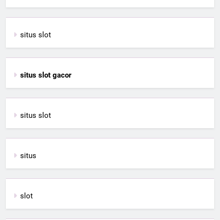
situs slot
situs slot gacor
situs slot
situs
slot