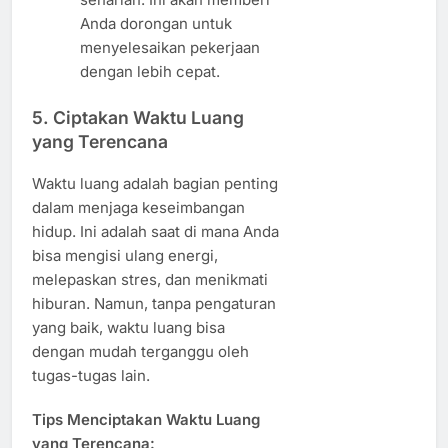
Anda dorongan untuk
menyelesaikan pekerjaan
dengan lebih cepat.
5. Ciptakan Waktu Luang
yang Terencana
Waktu luang adalah bagian penting
dalam menjaga keseimbangan
hidup. Ini adalah saat di mana Anda
bisa mengisi ulang energi,
melepaskan stres, dan menikmati
hiburan. Namun, tanpa pengaturan
yang baik, waktu luang bisa
dengan mudah terganggu oleh
tugas-tugas lain.
Tips Menciptakan Waktu Luang
yang Terencana: