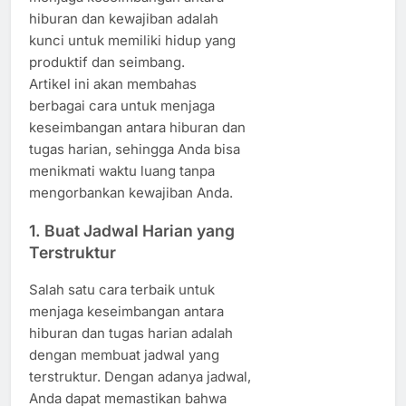
hiburan dan kewajiban adalah
kunci untuk memiliki hidup yang
produktif dan seimbang.
Artikel ini akan membahas
berbagai cara untuk menjaga
keseimbangan antara hiburan dan
tugas harian, sehingga Anda bisa
menikmati waktu luang tanpa
mengorbankan kewajiban Anda.
1. Buat Jadwal Harian yang
Terstruktur
Salah satu cara terbaik untuk
menjaga keseimbangan antara
hiburan dan tugas harian adalah
dengan membuat jadwal yang
terstruktur. Dengan adanya jadwal,
Anda dapat memastikan bahwa