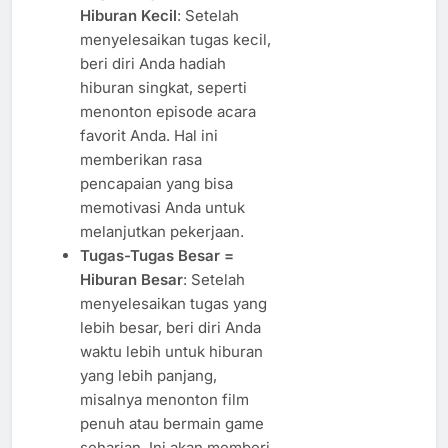
Hiburan Kecil
: Setelah
menyelesaikan tugas kecil,
beri diri Anda hadiah
hiburan singkat, seperti
menonton episode acara
favorit Anda. Hal ini
memberikan rasa
pencapaian yang bisa
memotivasi Anda untuk
melanjutkan pekerjaan.
Tugas-Tugas Besar =
Hiburan Besar
: Setelah
menyelesaikan tugas yang
lebih besar, beri diri Anda
waktu lebih untuk hiburan
yang lebih panjang,
misalnya menonton film
penuh atau bermain game
seharian. Ini akan memberi