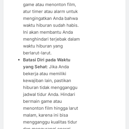
game atau menonton film,
atur timer atau alarm untuk
mengingatkan Anda bahwa
waktu hiburan sudah habis.
Ini akan membantu Anda
menghindari terjebak dalam
waktu hiburan yang
berlarut-larut.
Batasi Diri pada Waktu
yang Sehat
: Jika Anda
bekerja atau memiliki
kewajiban lain, pastikan
hiburan tidak mengganggu
jadwal tidur Anda. Hindari
bermain game atau
menonton film hingga larut
malam, karena ini bisa
mengganggu kualitas tidur
dan mengurangi energi