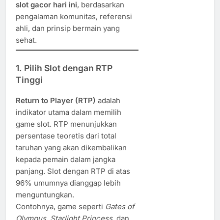
slot gacor hari ini
, berdasarkan
pengalaman komunitas, referensi
ahli, dan prinsip bermain yang
sehat.
1.
Pilih Slot dengan RTP
Tinggi
Return to Player (RTP)
adalah
indikator utama dalam memilih
game slot. RTP menunjukkan
persentase teoretis dari total
taruhan yang akan dikembalikan
kepada pemain dalam jangka
panjang. Slot dengan RTP di atas
96% umumnya dianggap lebih
menguntungkan.
Contohnya, game seperti
Gates of
Olympus
,
Starlight Princess
, dan