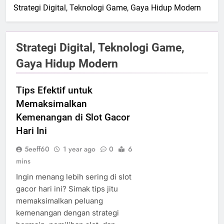
Strategi Digital, Teknologi Game, Gaya Hidup Modern
Strategi Digital, Teknologi Game,
Gaya Hidup Modern
Tips Efektif untuk
Memaksimalkan
Kemenangan di Slot Gacor
Hari Ini
5eeff60
1 year ago
0
6
mins
Ingin menang lebih sering di slot
gacor hari ini? Simak tips jitu
memaksimalkan peluang
kemenangan dengan strategi