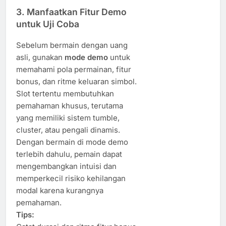
3.
Manfaatkan Fitur Demo
untuk Uji Coba
Sebelum bermain dengan uang
asli, gunakan
mode demo
untuk
memahami pola permainan, fitur
bonus, dan ritme keluaran simbol.
Slot tertentu membutuhkan
pemahaman khusus, terutama
yang memiliki sistem tumble,
cluster, atau pengali dinamis.
Dengan bermain di mode demo
terlebih dahulu, pemain dapat
mengembangkan intuisi dan
memperkecil risiko kehilangan
modal karena kurangnya
pemahaman.
Tips: