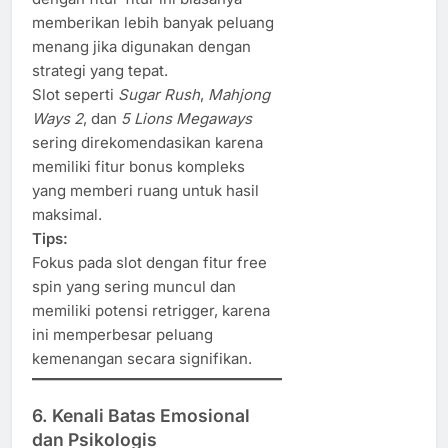
memberikan lebih banyak peluang
menang jika digunakan dengan
strategi yang tepat.
Slot seperti
Sugar Rush
,
Mahjong
Ways 2
, dan
5 Lions Megaways
sering direkomendasikan karena
memiliki fitur bonus kompleks
yang memberi ruang untuk hasil
maksimal.
Tips:
Fokus pada slot dengan fitur free
spin yang sering muncul dan
memiliki potensi retrigger, karena
ini memperbesar peluang
kemenangan secara signifikan.
6.
Kenali Batas Emosional
dan Psikologis