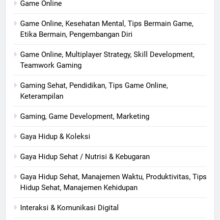
Game Online
Game Online, Kesehatan Mental, Tips Bermain Game,
Etika Bermain, Pengembangan Diri
Game Online, Multiplayer Strategy, Skill Development,
Teamwork Gaming
Gaming Sehat, Pendidikan, Tips Game Online,
Keterampilan
Gaming, Game Development, Marketing
Gaya Hidup & Koleksi
Gaya Hidup Sehat / Nutrisi & Kebugaran
Gaya Hidup Sehat, Manajemen Waktu, Produktivitas, Tips
Hidup Sehat, Manajemen Kehidupan
Interaksi & Komunikasi Digital