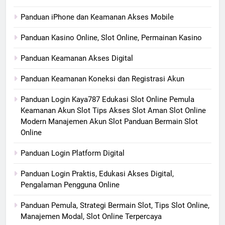
Panduan iPhone dan Keamanan Akses Mobile
Panduan Kasino Online, Slot Online, Permainan Kasino
Panduan Keamanan Akses Digital
Panduan Keamanan Koneksi dan Registrasi Akun
Panduan Login Kaya787 Edukasi Slot Online Pemula
Keamanan Akun Slot Tips Akses Slot Aman Slot Online
Modern Manajemen Akun Slot Panduan Bermain Slot
Online
Panduan Login Platform Digital
Panduan Login Praktis, Edukasi Akses Digital,
Pengalaman Pengguna Online
Panduan Pemula, Strategi Bermain Slot, Tips Slot Online,
Manajemen Modal, Slot Online Terpercaya