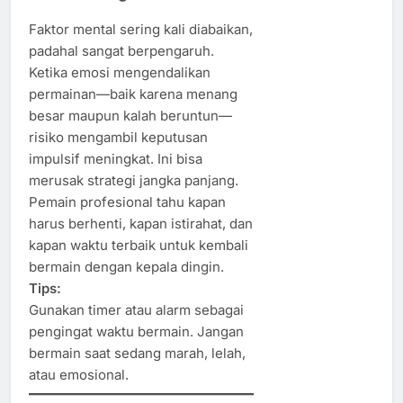
Faktor mental sering kali diabaikan,
padahal sangat berpengaruh.
Ketika emosi mengendalikan
permainan—baik karena menang
besar maupun kalah beruntun—
risiko mengambil keputusan
impulsif meningkat. Ini bisa
merusak strategi jangka panjang.
Pemain profesional tahu kapan
harus berhenti, kapan istirahat, dan
kapan waktu terbaik untuk kembali
bermain dengan kepala dingin.
Tips:
Gunakan timer atau alarm sebagai
pengingat waktu bermain. Jangan
bermain saat sedang marah, lelah,
atau emosional.