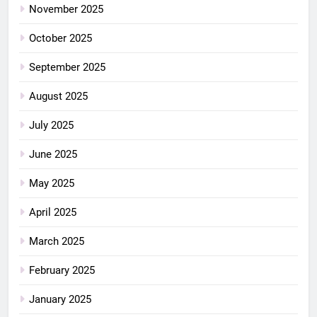
November 2025
October 2025
September 2025
August 2025
July 2025
June 2025
May 2025
April 2025
March 2025
February 2025
January 2025