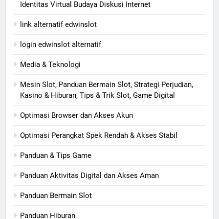
Identitas Virtual Budaya Diskusi Internet
link alternatif edwinslot
login edwinslot alternatif
Media & Teknologi
Mesin Slot, Panduan Bermain Slot, Strategi Perjudian,
Kasino & Hiburan, Tips & Trik Slot, Game Digital
Optimasi Browser dan Akses Akun
Optimasi Perangkat Spek Rendah & Akses Stabil
Panduan & Tips Game
Panduan Aktivitas Digital dan Akses Aman
Panduan Bermain Slot
Panduan Hiburan