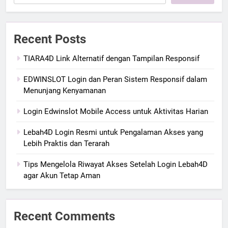
Recent Posts
TIARA4D Link Alternatif dengan Tampilan Responsif
EDWINSLOT Login dan Peran Sistem Responsif dalam
Menunjang Kenyamanan
Login Edwinslot Mobile Access untuk Aktivitas Harian
Lebah4D Login Resmi untuk Pengalaman Akses yang
Lebih Praktis dan Terarah
Tips Mengelola Riwayat Akses Setelah Login Lebah4D
agar Akun Tetap Aman
Recent Comments