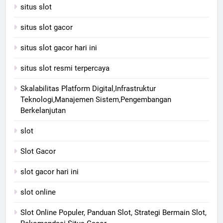
situs slot
situs slot gacor
situs slot gacor hari ini
situs slot resmi terpercaya
Skalabilitas Platform Digital,Infrastruktur
Teknologi,Manajemen Sistem,Pengembangan
Berkelanjutan
slot
Slot Gacor
slot gacor hari ini
slot online
Slot Online Populer, Panduan Slot, Strategi Bermain Slot,