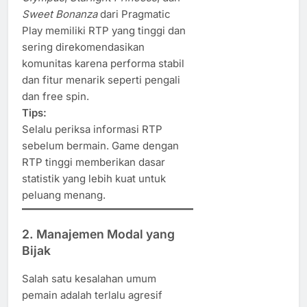
Sweet Bonanza
dari Pragmatic
Play memiliki RTP yang tinggi dan
sering direkomendasikan
komunitas karena performa stabil
dan fitur menarik seperti pengali
dan free spin.
Tips:
Selalu periksa informasi RTP
sebelum bermain. Game dengan
RTP tinggi memberikan dasar
statistik yang lebih kuat untuk
peluang menang.
2.
Manajemen Modal yang
Bijak
Salah satu kesalahan umum
pemain adalah terlalu agresif