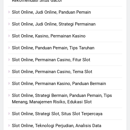
Rekomendasi Situs Gacor
Slot Online, Judi Online, Panduan Pemain
Slot Online, Judi Online, Strategi Permainan
Slot Online, Kasino, Permainan Kasino
Slot Online, Panduan Pemain, Tips Taruhan
Slot Online, Permainan Casino, Fitur Slot
Slot Online, Permainan Casino, Tema Slot
Slot Online, Permainan Kasino, Panduan Bermain
Slot Online, Strategi Bermain, Panduan Pemain, Tips
Menang, Manajemen Risiko, Edukasi Slot
Slot Online, Strategi Slot, Situs Slot Terpercaya
Slot Online, Teknologi Perjudian, Analisis Data