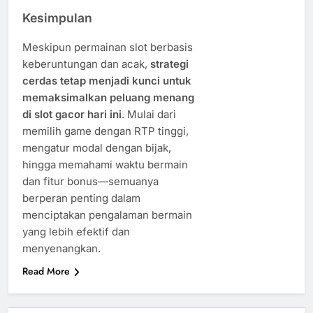
Kesimpulan
Meskipun permainan slot berbasis
keberuntungan dan acak,
strategi
cerdas tetap menjadi kunci untuk
memaksimalkan peluang menang
di slot gacor hari ini
. Mulai dari
memilih game dengan RTP tinggi,
mengatur modal dengan bijak,
hingga memahami waktu bermain
dan fitur bonus—semuanya
berperan penting dalam
menciptakan pengalaman bermain
yang lebih efektif dan
menyenangkan.
Read More