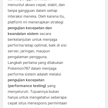
menuntut akses cepat, stabil, dan
tanpa gangguan dalam setiap
interaksi mereka. Oleh karena itu,
platform ini menerapkan strategi
pengujian kecepatan dan
keandalan sistem
secara
berkelanjutan untuk menjaga
performa tetap optimal, baik di sisi
server, jaringan, maupun
pengalaman pengguna.
Langkah pertama yang dilakukan
Pokemon787 dalam menjaga
performa sistem adalah melalui
pengujian kecepatan
(performance testing)
yang
menyeluruh. Tujuannya bukan
hanya untuk mengetahui seberapa
cepat situs merespons permintaan