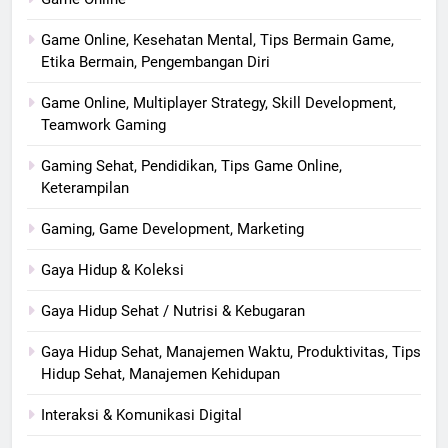
Game Online, Kesehatan Mental, Tips Bermain Game,
Etika Bermain, Pengembangan Diri
Game Online, Multiplayer Strategy, Skill Development,
Teamwork Gaming
Gaming Sehat, Pendidikan, Tips Game Online,
Keterampilan
Gaming, Game Development, Marketing
Gaya Hidup & Koleksi
Gaya Hidup Sehat / Nutrisi & Kebugaran
Gaya Hidup Sehat, Manajemen Waktu, Produktivitas, Tips
Hidup Sehat, Manajemen Kehidupan
Interaksi & Komunikasi Digital