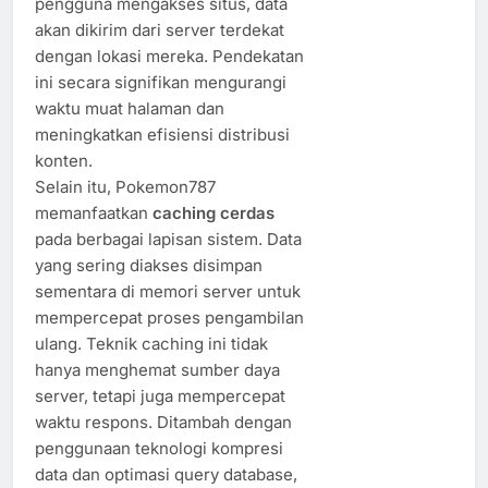
pengguna mengakses situs, data
akan dikirim dari server terdekat
dengan lokasi mereka. Pendekatan
ini secara signifikan mengurangi
waktu muat halaman dan
meningkatkan efisiensi distribusi
konten.
Selain itu, Pokemon787
memanfaatkan
caching cerdas
pada berbagai lapisan sistem. Data
yang sering diakses disimpan
sementara di memori server untuk
mempercepat proses pengambilan
ulang. Teknik caching ini tidak
hanya menghemat sumber daya
server, tetapi juga mempercepat
waktu respons. Ditambah dengan
penggunaan teknologi kompresi
data dan optimasi query database,