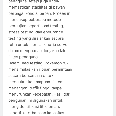
pengguna, tetapi juga untuk
memastikan stabilitas di bawah
berbagai kondisi beban. Proses ini
mencakup beberapa metode
pengujian seperti load testing,
stress testing, dan endurance
testing yang dijalankan secara
rutin untuk menilai kinerja server
dalam menghadapi lonjakan lalu
lintas pengguna.
Dalam
load testing
, Pokemon787
mensimulasikan ribuan permintaan
secara bersamaan untuk
mengukur kemampuan sistem
menangani trafik tinggi tanpa
menurunkan kecepatan. Hasil dari
pengujian ini digunakan untuk
mengidentifikasi titik lemah,
seperti keterbatasan kapasitas