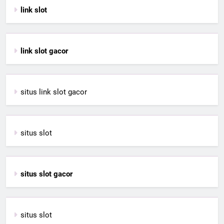
link slot
link slot gacor
situs link slot gacor
situs slot
situs slot gacor
situs slot