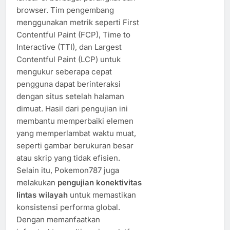
browser. Tim pengembang
menggunakan metrik seperti First
Contentful Paint (FCP), Time to
Interactive (TTI), dan Largest
Contentful Paint (LCP) untuk
mengukur seberapa cepat
pengguna dapat berinteraksi
dengan situs setelah halaman
dimuat. Hasil dari pengujian ini
membantu memperbaiki elemen
yang memperlambat waktu muat,
seperti gambar berukuran besar
atau skrip yang tidak efisien.
Selain itu, Pokemon787 juga
melakukan
pengujian konektivitas
lintas wilayah
untuk memastikan
konsistensi performa global.
Dengan memanfaatkan