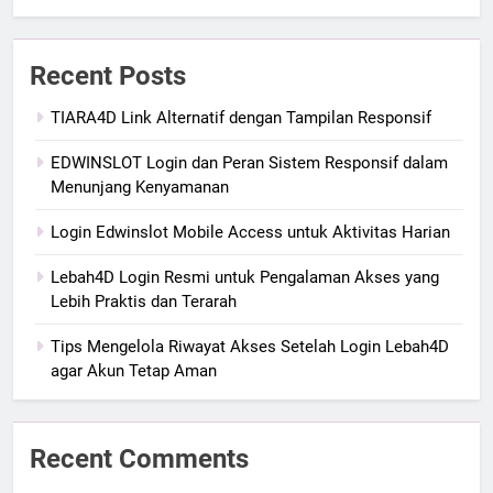
Recent Posts
TIARA4D Link Alternatif dengan Tampilan Responsif
EDWINSLOT Login dan Peran Sistem Responsif dalam
Menunjang Kenyamanan
Login Edwinslot Mobile Access untuk Aktivitas Harian
Lebah4D Login Resmi untuk Pengalaman Akses yang
Lebih Praktis dan Terarah
Tips Mengelola Riwayat Akses Setelah Login Lebah4D
agar Akun Tetap Aman
Recent Comments