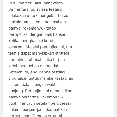
CPU, memori, atau bandwidth.
Sementara itu,
stress testing
dilakukan untuk mengukur batas
maksimum sistem, memastikan
bahwa Pokemon787 tetap
beroperasi dengan baik bahkan
ketika menghadapi kondisi
ekstrem. Melalui pengujian ini, tim
teknis dapat menyiapkan strategi
pemulihan otomatis jika terjadi
kelebihan beban mendadak.
Setelah itu,
endurance testing
digunakan untuk menilai kestabilan
sistem dalam jangka waktu
panjang. Pengujian ini memastikan
bahwa performa Pokemon787
tidak menurun setelah beroperasi
selama berjam-jam atau bahkan
berhari-hari. Dengan strategi