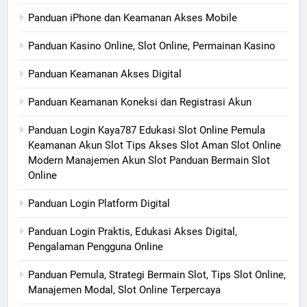
Panduan iPhone dan Keamanan Akses Mobile
Panduan Kasino Online, Slot Online, Permainan Kasino
Panduan Keamanan Akses Digital
Panduan Keamanan Koneksi dan Registrasi Akun
Panduan Login Kaya787 Edukasi Slot Online Pemula
Keamanan Akun Slot Tips Akses Slot Aman Slot Online
Modern Manajemen Akun Slot Panduan Bermain Slot
Online
Panduan Login Platform Digital
Panduan Login Praktis, Edukasi Akses Digital,
Pengalaman Pengguna Online
Panduan Pemula, Strategi Bermain Slot, Tips Slot Online,
Manajemen Modal, Slot Online Terpercaya