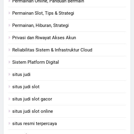
Permainan Online, Panduan Bermain
Permainan Slot, Tips & Strategi
Permainan, Hiburan, Strategi
Privasi dan Riwayat Akses Akun
Reliabilitas Sistem & Infrastruktur Cloud
Sistem Platform Digital
situs judi
situs judi slot
situs judi slot gacor
situs judi slot online
situs resmi terpercaya