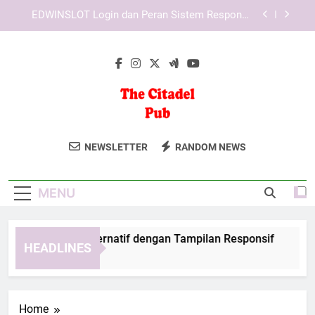
Skip
Login Edwinslot Mobile Access untuk Aktivitas
to
Harian
content
Lebah4D Login Resmi untuk Pengalaman Akses
yang Lebih Praktis dan Terarah
TIARA4D Link Alternatif dengan Tampilan
Responsif
EDWINSLOT Login dan Peran Sistem Responsif
dalam Menunjang Kenyamanan
The Citadel Pub
Bersantai Di The Citadel Pub, Tempat
Login Edwinslot Mobile Access untuk Aktivitas
NEWSLETTER
RANDOM NEWS
Harian
Berkumpul Dengan Suasana Klasik Dan
Lebah4D Login Resmi untuk Pengalaman Akses
Pilihan Minuman Yang Beragam.
yang Lebih Praktis dan Terarah
MENU
ARA4D Link Alternatif dengan Tampilan Responsif
EDWI
HEADLINES
Month Ago
1 Mon
Home