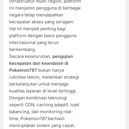
infrastruktur multi-region, platform
ini menjamin pengguna di berbagai
negara tetap mendapatkan
kecepatan akses yang seragam.
Hal ini menjadi penting bagi
platform dengan basis pengguna
internasional yang terus
berkembang.
Secara keseluruhan,
pengujian
kecepatan dan keandalan di
Pokemon787
bukan hanya
rutinitas teknis, melainkan strategi
berkelanjutan untuk menjaga
kualitas layanan di level tertinggi.
Dengan kombinasi teknologi
seperti CDN, caching adaptif, load
balancing, dan monitoring real-
time, Pokemon787 berhasil
menciptakan sistem yang cepat,