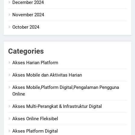
December 2024
November 2024
October 2024
Categories
Akses Harian Platform
Akses Mobile dan Aktivitas Harian
Akses Mobile,Platform Digital,Pengalaman Pengguna
Online
Akses Multi-Perangkat & Infrastruktur Digital
Akses Online Fleksibel
Akses Platform Digital