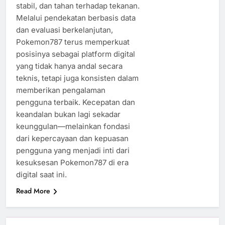
stabil, dan tahan terhadap tekanan.
Melalui pendekatan berbasis data
dan evaluasi berkelanjutan,
Pokemon787 terus memperkuat
posisinya sebagai platform digital
yang tidak hanya andal secara
teknis, tetapi juga konsisten dalam
memberikan pengalaman
pengguna terbaik. Kecepatan dan
keandalan bukan lagi sekadar
keunggulan—melainkan fondasi
dari kepercayaan dan kepuasan
pengguna yang menjadi inti dari
kesuksesan Pokemon787 di era
digital saat ini.
Read More