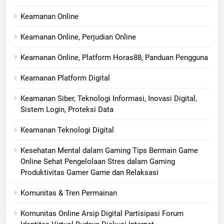
Keamanan Online
Keamanan Online, Perjudian Online
Keamanan Online, Platform Horas88, Panduan Pengguna
Keamanan Platform Digital
Keamanan Siber, Teknologi Informasi, Inovasi Digital,
Sistem Login, Proteksi Data
Keamanan Teknologi Digital
Kesehatan Mental dalam Gaming Tips Bermain Game
Online Sehat Pengelolaan Stres dalam Gaming
Produktivitas Gamer Game dan Relaksasi
Komunitas & Tren Permainan
Komunitas Online Arsip Digital Partisipasi Forum