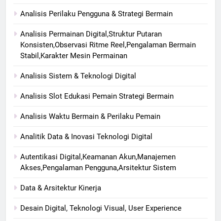
Analisis Perilaku Pengguna & Strategi Bermain
Analisis Permainan Digital,Struktur Putaran
Konsisten,Observasi Ritme Reel,Pengalaman Bermain
Stabil,Karakter Mesin Permainan
Analisis Sistem & Teknologi Digital
Analisis Slot Edukasi Pemain Strategi Bermain
Analisis Waktu Bermain & Perilaku Pemain
Analitik Data & Inovasi Teknologi Digital
Autentikasi Digital,Keamanan Akun,Manajemen
Akses,Pengalaman Pengguna,Arsitektur Sistem
Data & Arsitektur Kinerja
Desain Digital, Teknologi Visual, User Experience