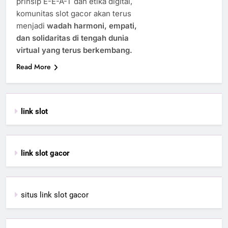
prinsip E-E-A-T dan etika digital,
komunitas slot gacor akan terus
menjadi
wadah harmoni, empati,
dan solidaritas di tengah dunia
virtual yang terus berkembang.
Read More
link slot
link slot gacor
situs link slot gacor