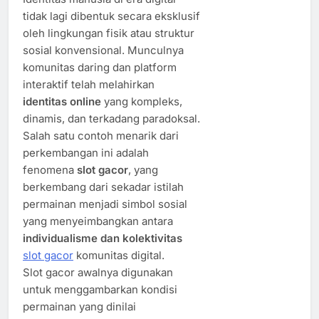
tidak lagi dibentuk secara eksklusif
oleh lingkungan fisik atau struktur
sosial konvensional. Munculnya
komunitas daring dan platform
interaktif telah melahirkan
identitas online
yang kompleks,
dinamis, dan terkadang paradoksal.
Salah satu contoh menarik dari
perkembangan ini adalah
fenomena
slot gacor
, yang
berkembang dari sekadar istilah
permainan menjadi simbol sosial
yang menyeimbangkan antara
individualisme dan kolektivitas
slot gacor
komunitas digital.
Slot gacor awalnya digunakan
untuk menggambarkan kondisi
permainan yang dinilai