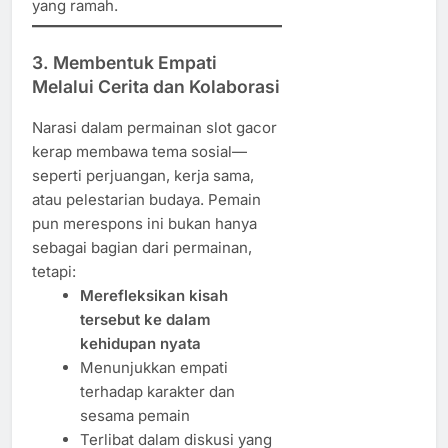
yang ramah.
3.
Membentuk Empati
Melalui Cerita dan Kolaborasi
Narasi dalam permainan slot gacor
kerap membawa tema sosial—
seperti perjuangan, kerja sama,
atau pelestarian budaya. Pemain
pun merespons ini bukan hanya
sebagai bagian dari permainan,
tetapi:
Merefleksikan kisah
tersebut ke dalam
kehidupan nyata
Menunjukkan empati
terhadap karakter dan
sesama pemain
Terlibat dalam diskusi yang