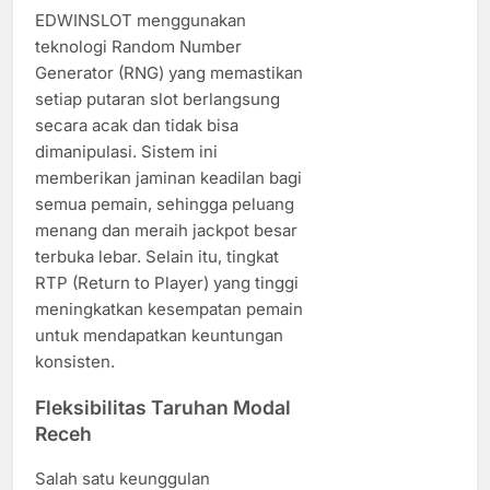
EDWINSLOT menggunakan
teknologi Random Number
Generator (RNG) yang memastikan
setiap putaran slot berlangsung
secara acak dan tidak bisa
dimanipulasi. Sistem ini
memberikan jaminan keadilan bagi
semua pemain, sehingga peluang
menang dan meraih jackpot besar
terbuka lebar. Selain itu, tingkat
RTP (Return to Player) yang tinggi
meningkatkan kesempatan pemain
untuk mendapatkan keuntungan
konsisten.
Fleksibilitas Taruhan Modal
Receh
Salah satu keunggulan