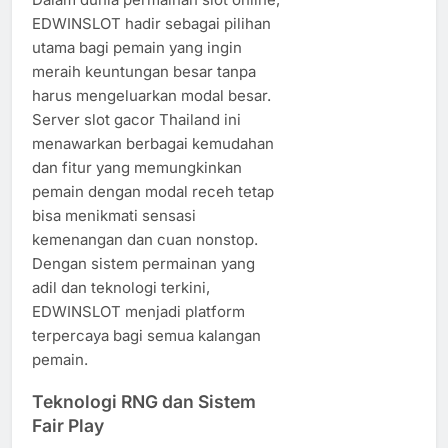
EDWINSLOT hadir sebagai pilihan
utama bagi pemain yang ingin
meraih keuntungan besar tanpa
harus mengeluarkan modal besar.
Server slot gacor Thailand ini
menawarkan berbagai kemudahan
dan fitur yang memungkinkan
pemain dengan modal receh tetap
bisa menikmati sensasi
kemenangan dan cuan nonstop.
Dengan sistem permainan yang
adil dan teknologi terkini,
EDWINSLOT menjadi platform
terpercaya bagi semua kalangan
pemain.
Teknologi RNG dan Sistem
Fair Play