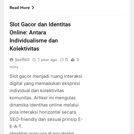
Read More
Slot Gacor dan Identitas
Online: Antara
Individualisme dan
Kolektivitas
5eeff60
1 year ago
0
5
mins
Slot gacor menjadi ruang interaksi
digital yang memadukan ekspresi
individual dan kolektivitas
komunitas. Artikel ini mengulas
dinamika identitas online melalui
pola interaksi horizontal secara
SEO-friendly dan sesuai prinsip E-
E-A-T.
Identitas manusia di era digital