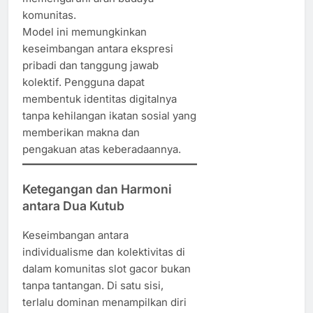
komunitas.
Model ini memungkinkan
keseimbangan antara ekspresi
pribadi dan tanggung jawab
kolektif. Pengguna dapat
membentuk identitas digitalnya
tanpa kehilangan ikatan sosial yang
memberikan makna dan
pengakuan atas keberadaannya.
Ketegangan dan Harmoni
antara Dua Kutub
Keseimbangan antara
individualisme dan kolektivitas di
dalam komunitas slot gacor bukan
tanpa tantangan. Di satu sisi,
terlalu dominan menampilkan diri