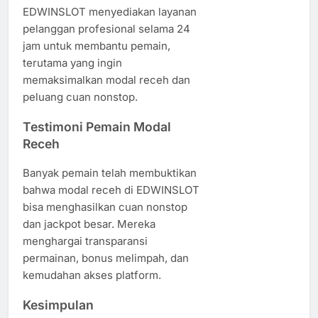
EDWINSLOT menyediakan layanan
pelanggan profesional selama 24
jam untuk membantu pemain,
terutama yang ingin
memaksimalkan modal receh dan
peluang cuan nonstop.
Testimoni Pemain Modal
Receh
Banyak pemain telah membuktikan
bahwa modal receh di EDWINSLOT
bisa menghasilkan cuan nonstop
dan jackpot besar. Mereka
menghargai transparansi
permainan, bonus melimpah, dan
kemudahan akses platform.
Kesimpulan