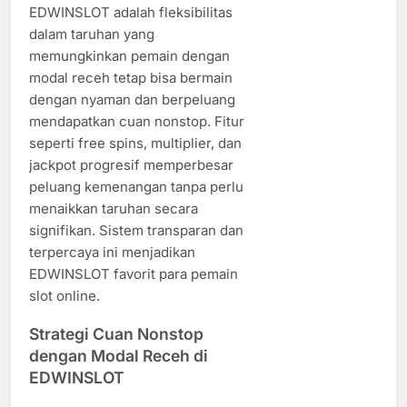
EDWINSLOT adalah fleksibilitas
dalam taruhan yang
memungkinkan pemain dengan
modal receh tetap bisa bermain
dengan nyaman dan berpeluang
mendapatkan cuan nonstop. Fitur
seperti free spins, multiplier, dan
jackpot progresif memperbesar
peluang kemenangan tanpa perlu
menaikkan taruhan secara
signifikan. Sistem transparan dan
terpercaya ini menjadikan
EDWINSLOT favorit para pemain
slot online.
Strategi Cuan Nonstop
dengan Modal Receh di
EDWINSLOT