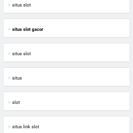
situs slot
situs slot gacor
situs slot
situs
slot
situs link slot