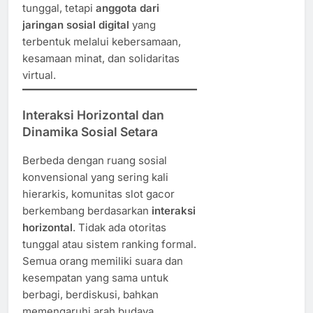
tunggal, tetapi
anggota dari
jaringan sosial digital
yang
terbentuk melalui kebersamaan,
kesamaan minat, dan solidaritas
virtual.
Interaksi Horizontal dan
Dinamika Sosial Setara
Berbeda dengan ruang sosial
konvensional yang sering kali
hierarkis, komunitas slot gacor
berkembang berdasarkan
interaksi
horizontal
. Tidak ada otoritas
tunggal atau sistem ranking formal.
Semua orang memiliki suara dan
kesempatan yang sama untuk
berbagi, berdiskusi, bahkan
memengaruhi arah budaya