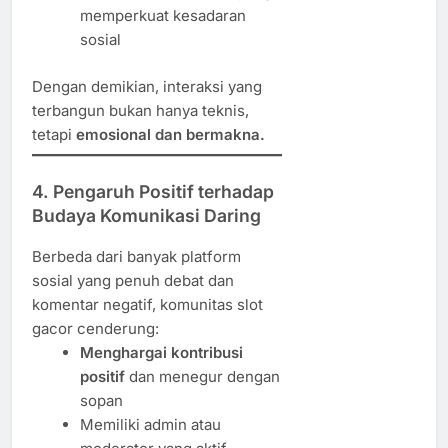
memperkuat kesadaran
sosial
Dengan demikian, interaksi yang
terbangun bukan hanya teknis,
tetapi
emosional dan bermakna.
4.
Pengaruh Positif terhadap
Budaya Komunikasi Daring
Berbeda dari banyak platform
sosial yang penuh debat dan
komentar negatif, komunitas slot
gacor cenderung:
Menghargai kontribusi
positif
dan menegur dengan
sopan
Memiliki admin atau