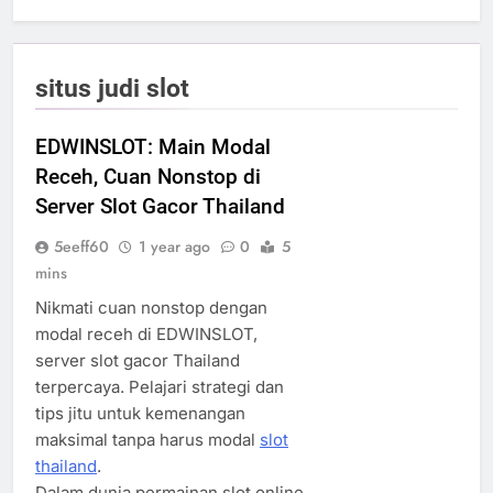
situs judi slot
EDWINSLOT: Main Modal
Receh, Cuan Nonstop di
Server Slot Gacor Thailand
5eeff60
1 year ago
0
5
mins
Nikmati cuan nonstop dengan
modal receh di EDWINSLOT,
server slot gacor Thailand
terpercaya. Pelajari strategi dan
tips jitu untuk kemenangan
maksimal tanpa harus modal
slot
thailand
.
Dalam dunia permainan slot online,