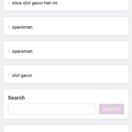
situs slot gacor hari ini
spaceman
spaceman
slot gacor
Search
SEARCH