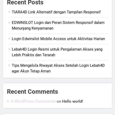
Recent Posts
TIARA4D Link Alternatif dengan Tampilan Responsif
EDWINSLOT Login dan Peran Sistem Responsif dalam
Menunjang Kenyamanan
Login Edwinslot Mobile Access untuk Aktivitas Harian
Lebah4D Login Resmi untuk Pengalaman Akses yang
Lebih Praktis dan Terarah
Tips Mengelola Riwayat Akses Setelah Login Lebah4D
agar Akun Tetap Aman
Recent Comments
A WordPress Commenter
on
Hello world!