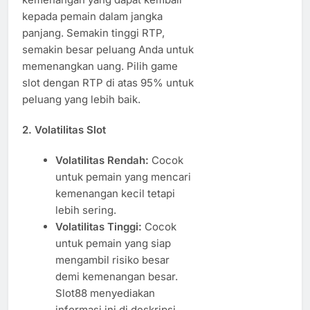
kepada pemain dalam jangka
panjang. Semakin tinggi RTP,
semakin besar peluang Anda untuk
memenangkan uang. Pilih game
slot dengan RTP di atas 95% untuk
peluang yang lebih baik.
2. Volatilitas Slot
Volatilitas Rendah:
Cocok
untuk pemain yang mencari
kemenangan kecil tetapi
lebih sering.
Volatilitas Tinggi:
Cocok
untuk pemain yang siap
mengambil risiko besar
demi kemenangan besar.
Slot88 menyediakan
informasi ini di deskripsi