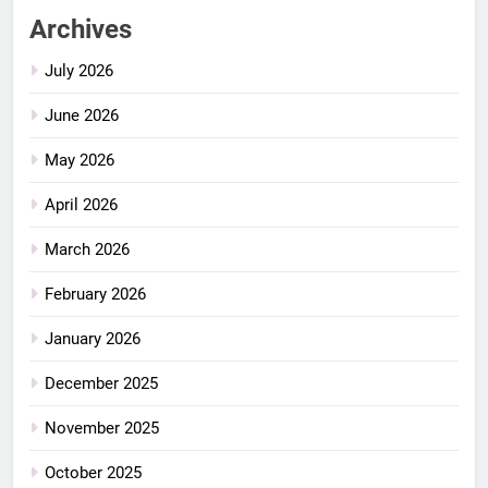
Archives
July 2026
June 2026
May 2026
April 2026
March 2026
February 2026
January 2026
December 2025
November 2025
October 2025