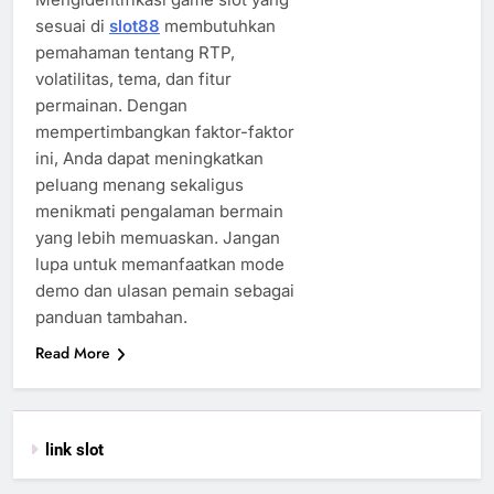
sesuai di
slot88
membutuhkan
pemahaman tentang RTP,
volatilitas, tema, dan fitur
permainan. Dengan
mempertimbangkan faktor-faktor
ini, Anda dapat meningkatkan
peluang menang sekaligus
menikmati pengalaman bermain
yang lebih memuaskan. Jangan
lupa untuk memanfaatkan mode
demo dan ulasan pemain sebagai
panduan tambahan.
Read More
link slot