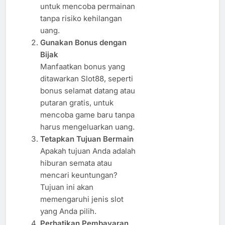
untuk mencoba permainan
tanpa risiko kehilangan
uang.
Gunakan Bonus dengan
Bijak
Manfaatkan bonus yang
ditawarkan Slot88, seperti
bonus selamat datang atau
putaran gratis, untuk
mencoba game baru tanpa
harus mengeluarkan uang.
Tetapkan Tujuan Bermain
Apakah tujuan Anda adalah
hiburan semata atau
mencari keuntungan?
Tujuan ini akan
memengaruhi jenis slot
yang Anda pilih.
Perhatikan Pembayaran