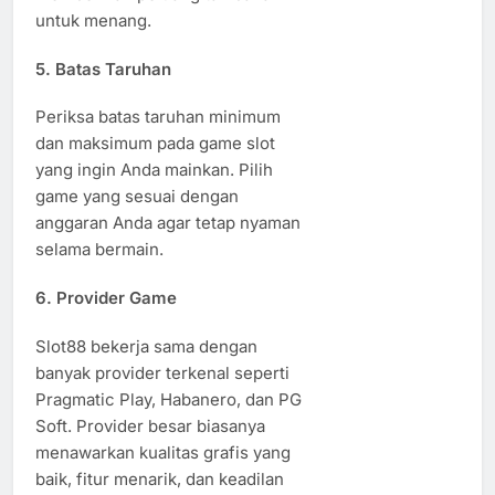
untuk menang.
5. Batas Taruhan
Periksa batas taruhan minimum
dan maksimum pada game slot
yang ingin Anda mainkan. Pilih
game yang sesuai dengan
anggaran Anda agar tetap nyaman
selama bermain.
6. Provider Game
Slot88 bekerja sama dengan
banyak provider terkenal seperti
Pragmatic Play, Habanero, dan PG
Soft. Provider besar biasanya
menawarkan kualitas grafis yang
baik, fitur menarik, dan keadilan