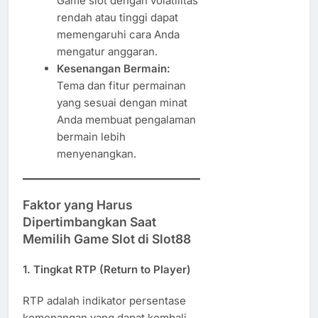
Game slot dengan volatilitas
rendah atau tinggi dapat
memengaruhi cara Anda
mengatur anggaran.
Kesenangan Bermain:
Tema dan fitur permainan
yang sesuai dengan minat
Anda membuat pengalaman
bermain lebih
menyenangkan.
Faktor yang Harus
Dipertimbangkan Saat
Memilih Game Slot di Slot88
1. Tingkat RTP (Return to Player)
RTP adalah indikator persentase
kemenangan yang dapat kembali