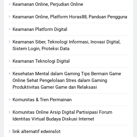
Keamanan Online, Perjudian Online
Keamanan Online, Platform Horas88, Panduan Pengguna
Keamanan Platform Digital
Keamanan Siber, Teknologi Informasi, Inovasi Digital,
Sistem Login, Proteksi Data
Keamanan Teknologi Digital
Kesehatan Mental dalam Gaming Tips Bermain Game
Online Sehat Pengelolaan Stres dalam Gaming
Produktivitas Gamer Game dan Relaksasi
Komunitas & Tren Permainan
Komunitas Online Arsip Digital Partisipasi Forum
Identitas Virtual Budaya Diskusi Internet
link alternatif edwinslot