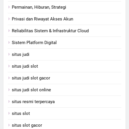
Permainan, Hiburan, Strategi
Privasi dan Riwayat Akses Akun
Reliabilitas Sistem & Infrastruktur Cloud
Sistem Platform Digital
situs judi
situs judi slot
situs judi slot gacor
situs judi slot online
situs resmi terpercaya
situs slot
situs slot gacor