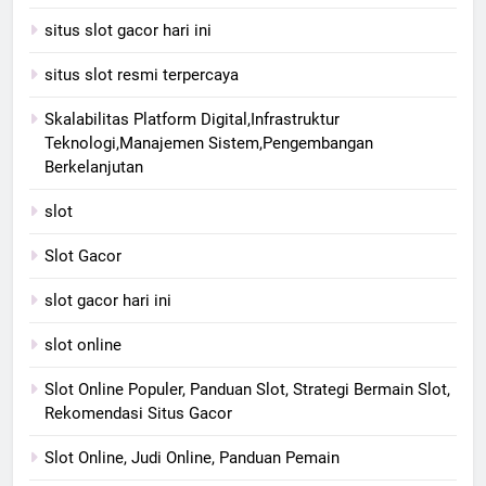
situs slot gacor hari ini
situs slot resmi terpercaya
Skalabilitas Platform Digital,Infrastruktur
Teknologi,Manajemen Sistem,Pengembangan
Berkelanjutan
slot
Slot Gacor
slot gacor hari ini
slot online
Slot Online Populer, Panduan Slot, Strategi Bermain Slot,
Rekomendasi Situs Gacor
Slot Online, Judi Online, Panduan Pemain