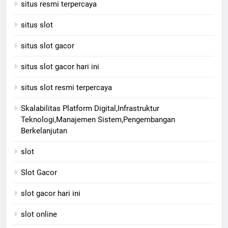
situs resmi terpercaya
situs slot
situs slot gacor
situs slot gacor hari ini
situs slot resmi terpercaya
Skalabilitas Platform Digital,Infrastruktur
Teknologi,Manajemen Sistem,Pengembangan
Berkelanjutan
slot
Slot Gacor
slot gacor hari ini
slot online