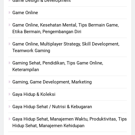
Game Design & Development
Game Online
Game Online, Kesehatan Mental, Tips Bermain Game,
Etika Bermain, Pengembangan Diri
Game Online, Multiplayer Strategy, Skill Development,
Teamwork Gaming
Gaming Sehat, Pendidikan, Tips Game Online,
Keterampilan
Gaming, Game Development, Marketing
Gaya Hidup & Koleksi
Gaya Hidup Sehat / Nutrisi & Kebugaran
Gaya Hidup Sehat, Manajemen Waktu, Produktivitas, Tips
Hidup Sehat, Manajemen Kehidupan