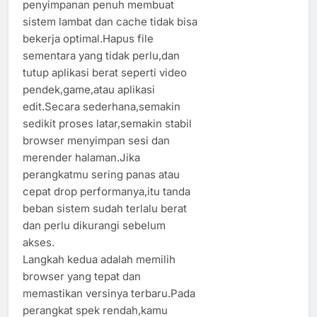
penyimpanan penuh membuat
sistem lambat dan cache tidak bisa
bekerja optimal.Hapus file
sementara yang tidak perlu,dan
tutup aplikasi berat seperti video
pendek,game,atau aplikasi
edit.Secara sederhana,semakin
sedikit proses latar,semakin stabil
browser menyimpan sesi dan
merender halaman.Jika
perangkatmu sering panas atau
cepat drop performanya,itu tanda
beban sistem sudah terlalu berat
dan perlu dikurangi sebelum
akses.
Langkah kedua adalah memilih
browser yang tepat dan
memastikan versinya terbaru.Pada
perangkat spek rendah,kamu