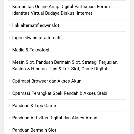
Komunitas Online Arsip Digital Partisipasi Forum
Identitas Virtual Budaya Diskusi Internet
link alternatif edwinslot
login edwinslot alternatif
Media & Teknologi
Mesin Slot, Panduan Bermain Slot, Strategi Perjudian,
Kasino & Hiburan, Tips & Trik Slot, Game Digital
Optimasi Browser dan Akses Akun
Optimasi Perangkat Spek Rendah & Akses Stabil
Panduan & Tips Game
Panduan Aktivitas Digital dan Akses Aman
Panduan Bermain Slot