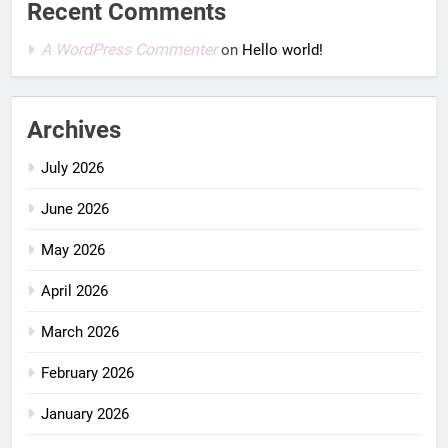
Recent Comments
A WordPress Commenter
on
Hello world!
Archives
July 2026
June 2026
May 2026
April 2026
March 2026
February 2026
January 2026