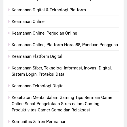
Keamanan Digital & Teknologi Platform
Keamanan Online
Keamanan Online, Perjudian Online
Keamanan Online, Platform Horas88, Panduan Pengguna
Keamanan Platform Digital
Keamanan Siber, Teknologi Informasi, Inovasi Digital,
Sistem Login, Proteksi Data
Keamanan Teknologi Digital
Kesehatan Mental dalam Gaming Tips Bermain Game
Online Sehat Pengelolaan Stres dalam Gaming
Produktivitas Gamer Game dan Relaksasi
Komunitas & Tren Permainan