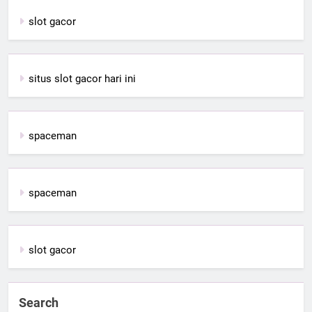
slot gacor
situs slot gacor hari ini
spaceman
spaceman
slot gacor
Search