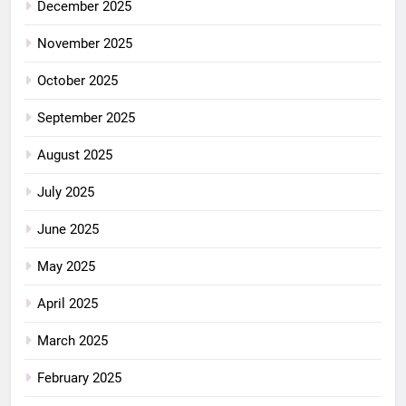
December 2025
November 2025
October 2025
September 2025
August 2025
July 2025
June 2025
May 2025
April 2025
March 2025
February 2025