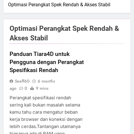
Optimasi Perangkat Spek Rendah & Akses Stabil
Optimasi Perangkat Spek Rendah &
Akses Stabil
Panduan Tiara4D untuk
Pengguna dengan Perangkat
Spesifikasi Rendah
5eeff60
6 months
ago
0
9 mins
Perangkat spesifikasi rendah
sering kali bukan masalah selama
kamu tahu cara mengatur beban
kerja browser dan koneksi dengan
lebih cerdas.Tantangan utamanya
biasanya ada di RAM yang