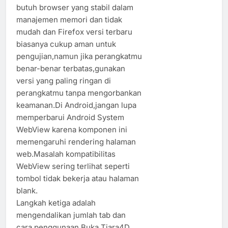
butuh browser yang stabil dalam
manajemen memori dan tidak
mudah dan Firefox versi terbaru
biasanya cukup aman untuk
pengujian,namun jika perangkatmu
benar-benar terbatas,gunakan
versi yang paling ringan di
perangkatmu tanpa mengorbankan
keamanan.Di Android,jangan lupa
memperbarui Android System
WebView karena komponen ini
memengaruhi rendering halaman
web.Masalah kompatibilitas
WebView sering terlihat seperti
tombol tidak bekerja atau halaman
blank.
Langkah ketiga adalah
mengendalikan jumlah tab dan
cara penggunaan.Buka Tiara4D