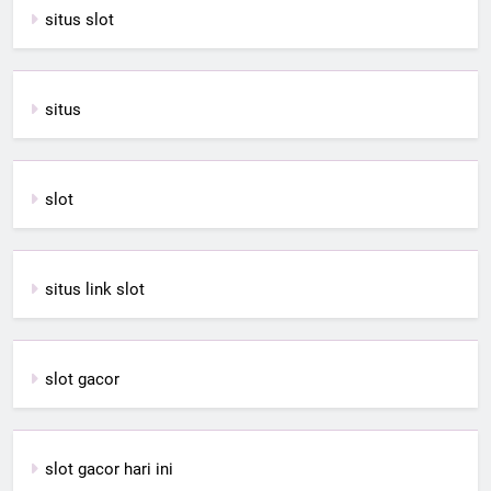
situs slot
situs
slot
situs link slot
slot gacor
slot gacor hari ini