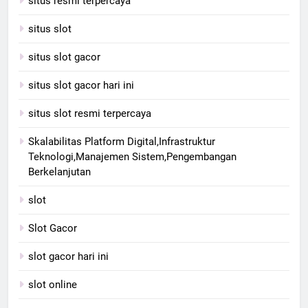
situs resmi terpercaya
situs slot
situs slot gacor
situs slot gacor hari ini
situs slot resmi terpercaya
Skalabilitas Platform Digital,Infrastruktur
Teknologi,Manajemen Sistem,Pengembangan
Berkelanjutan
slot
Slot Gacor
slot gacor hari ini
slot online