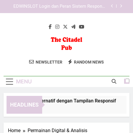
Skip
Login Edwinslot Mobile Access untuk Aktivitas
to
Harian
content
Lebah4D Login Resmi untuk Pengalaman Akses
yang Lebih Praktis dan Terarah
TIARA4D Link Alternatif dengan Tampilan
Responsif
EDWINSLOT Login dan Peran Sistem Responsif
dalam Menunjang Kenyamanan
The Citadel Pub
Bersantai Di The Citadel Pub, Tempat
Login Edwinslot Mobile Access untuk Aktivitas
NEWSLETTER
RANDOM NEWS
Harian
Berkumpul Dengan Suasana Klasik Dan
Lebah4D Login Resmi untuk Pengalaman Akses
Pilihan Minuman Yang Beragam.
yang Lebih Praktis dan Terarah
MENU
ARA4D Link Alternatif dengan Tampilan Responsif
EDWI
HEADLINES
Weeks Ago
1 Mon
Home
Permainan Digital & Analisis