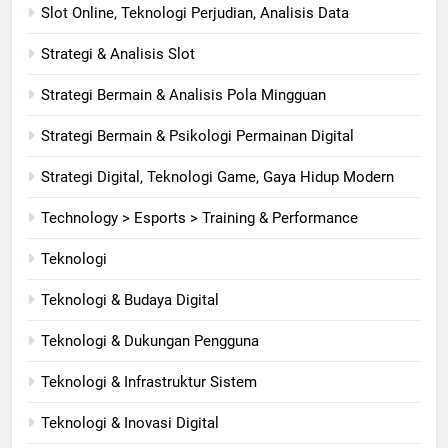
Slot Online, Teknologi Perjudian, Analisis Data
Strategi & Analisis Slot
Strategi Bermain & Analisis Pola Mingguan
Strategi Bermain & Psikologi Permainan Digital
Strategi Digital, Teknologi Game, Gaya Hidup Modern
Technology > Esports > Training & Performance
Teknologi
Teknologi & Budaya Digital
Teknologi & Dukungan Pengguna
Teknologi & Infrastruktur Sistem
Teknologi & Inovasi Digital