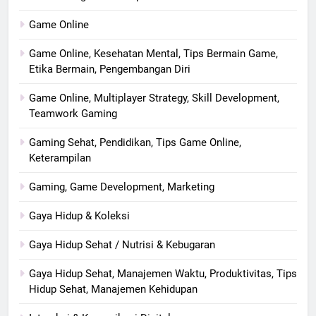
Game Online
Game Online, Kesehatan Mental, Tips Bermain Game,
Etika Bermain, Pengembangan Diri
Game Online, Multiplayer Strategy, Skill Development,
Teamwork Gaming
Gaming Sehat, Pendidikan, Tips Game Online,
Keterampilan
Gaming, Game Development, Marketing
Gaya Hidup & Koleksi
Gaya Hidup Sehat / Nutrisi & Kebugaran
Gaya Hidup Sehat, Manajemen Waktu, Produktivitas, Tips
Hidup Sehat, Manajemen Kehidupan