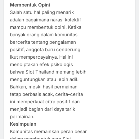
Membentuk Opini
Salah satu hal paling menarik
adalah bagaimana narasi kolektif
mampu membentuk opini. Ketika
banyak orang dalam komunitas
bercerita tentang pengalaman
positif, anggota baru cenderung
ikut mempercayainya. Hal ini
menciptakan efek psikologis
bahwa Slot Thailand memang lebih
menguntungkan atau lebih adil.
Bahkan, meski hasil permainan
tetap berbasis acak, cerita-cerita
ini memperkuat citra positif dan
menjadi bagian dari daya tarik
permainan.
Kesimpulan
Komunitas memainkan peran besar
dalam membentuk cara Slot