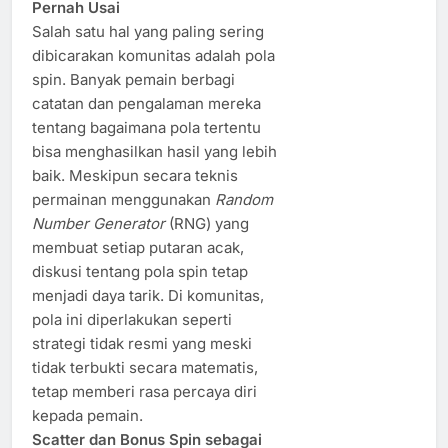
Pernah Usai
Salah satu hal yang paling sering
dibicarakan komunitas adalah pola
spin. Banyak pemain berbagi
catatan dan pengalaman mereka
tentang bagaimana pola tertentu
bisa menghasilkan hasil yang lebih
baik. Meskipun secara teknis
permainan menggunakan
Random
Number Generator
(RNG) yang
membuat setiap putaran acak,
diskusi tentang pola spin tetap
menjadi daya tarik. Di komunitas,
pola ini diperlakukan seperti
strategi tidak resmi yang meski
tidak terbukti secara matematis,
tetap memberi rasa percaya diri
kepada pemain.
Scatter dan Bonus Spin sebagai