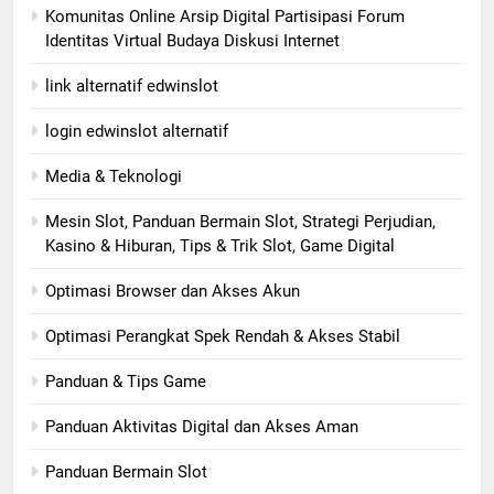
Komunitas Online Arsip Digital Partisipasi Forum
Identitas Virtual Budaya Diskusi Internet
link alternatif edwinslot
login edwinslot alternatif
Media & Teknologi
Mesin Slot, Panduan Bermain Slot, Strategi Perjudian,
Kasino & Hiburan, Tips & Trik Slot, Game Digital
Optimasi Browser dan Akses Akun
Optimasi Perangkat Spek Rendah & Akses Stabil
Panduan & Tips Game
Panduan Aktivitas Digital dan Akses Aman
Panduan Bermain Slot