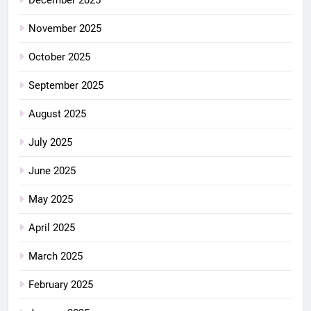
November 2025
October 2025
September 2025
August 2025
July 2025
June 2025
May 2025
April 2025
March 2025
February 2025