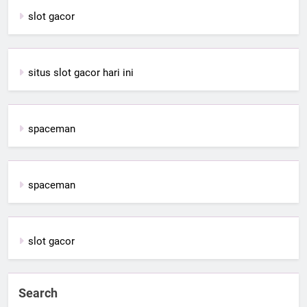
slot gacor
situs slot gacor hari ini
spaceman
spaceman
slot gacor
Search