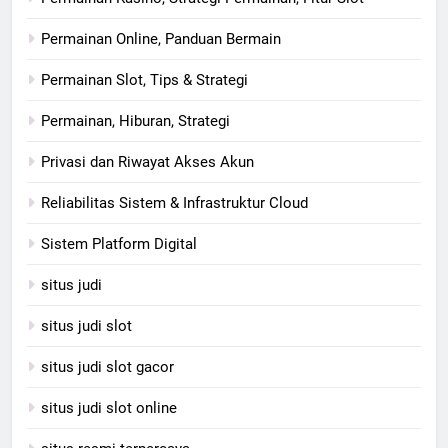
Permainan Online, Panduan Bermain
Permainan Slot, Tips & Strategi
Permainan, Hiburan, Strategi
Privasi dan Riwayat Akses Akun
Reliabilitas Sistem & Infrastruktur Cloud
Sistem Platform Digital
situs judi
situs judi slot
situs judi slot gacor
situs judi slot online