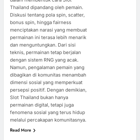
Thailand dipandang oleh pemain.
Diskusi tentang pola spin, scatter,
bonus spin, hingga fairness
menciptakan narasi yang membuat
permainan ini terasa lebih menarik
dan menguntungkan. Dari sisi
teknis, permainan tetap berjalan
dengan sistem RNG yang acak.
Namun, pengalaman pemain yang
dibagikan di komunitas menambah
dimensi sosial yang memperkuat
persepsi positif. Dengan demikian,
Slot Thailand bukan hanya
permainan digital, tetapi juga
fenomena sosial yang terus hidup
melalui percakapan komunitasnya.
Read More