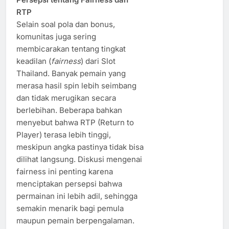
RTP
Selain soal pola dan bonus,
komunitas juga sering
membicarakan tentang tingkat
keadilan (
fairness
) dari Slot
Thailand. Banyak pemain yang
merasa hasil spin lebih seimbang
dan tidak merugikan secara
berlebihan. Beberapa bahkan
menyebut bahwa RTP (Return to
Player) terasa lebih tinggi,
meskipun angka pastinya tidak bisa
dilihat langsung. Diskusi mengenai
fairness ini penting karena
menciptakan persepsi bahwa
permainan ini lebih adil, sehingga
semakin menarik bagi pemula
maupun pemain berpengalaman.