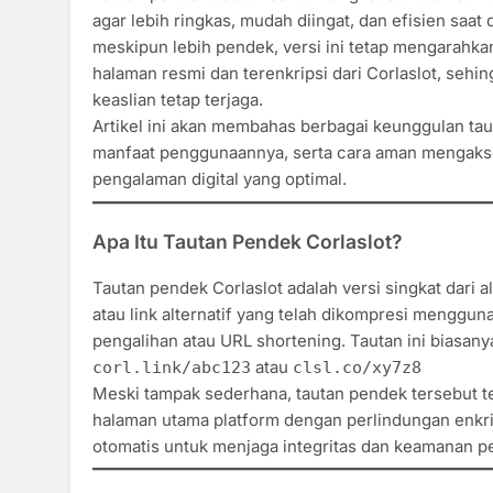
agar lebih ringkas, mudah diingat, dan efisien saat
meskipun lebih pendek, versi ini tetap mengarahk
halaman resmi dan terenkripsi dari Corlaslot, seh
keaslian tetap terjaga.
Artikel ini akan membahas berbagai keunggulan tau
manfaat penggunaannya, serta cara aman mengaks
pengalaman digital yang optimal.
Apa Itu Tautan Pendek Corlaslot?
Tautan pendek Corlaslot adalah versi singkat dari 
atau link alternatif yang telah dikompresi menggun
pengalihan atau URL shortening. Tautan ini biasanya 
atau
corl.link/abc123
clsl.co/xy7z8
Meski tampak sederhana, tautan pendek tersebut 
halaman utama platform dengan perlindungan enkrip
otomatis untuk menjaga integritas dan keamanan p