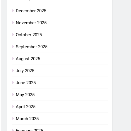
December 2025
November 2025
October 2025
September 2025
August 2025
July 2025
June 2025
May 2025
April 2025
March 2025
February 2025