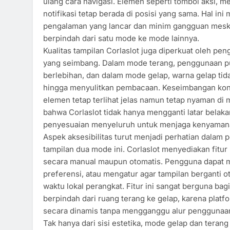
ulang cara navigasi. Elemen seperti tombol aksi, me
notifikasi tetap berada di posisi yang sama. Hal in
pengalaman yang lancar dan minim gangguan mes
berpindah dari satu mode ke mode lainnya.
Kualitas tampilan Corlaslot juga diperkuat oleh pe
yang seimbang. Dalam mode terang, penggunaan put
berlebihan, dan dalam mode gelap, warna gelap tida
hingga menyulitkan pembacaan. Keseimbangan kont
elemen tetap terlihat jelas namun tetap nyaman di 
bahwa Corlaslot tidak hanya mengganti latar belaka
penyesuaian menyeluruh untuk menjaga kenyamana
Aspek aksesibilitas turut menjadi perhatian dala
tampilan dua mode ini. Corlaslot menyediakan fitu
secara manual maupun otomatis. Pengguna dapat 
preferensi, atau mengatur agar tampilan berganti o
waktu lokal perangkat. Fitur ini sangat berguna ba
berpindah dari ruang terang ke gelap, karena plat
secara dinamis tanpa mengganggu alur penggunaa
Tak hanya dari sisi estetika, mode gelap dan terang