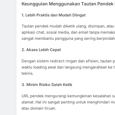
Keunggulan Menggunakan Tautan Pendek C
1.
Lebih Praktis dan Mudah Diingat
Tautan pendek mudah diketik ulang, disimpan, atau
aplikasi chat, sosial media, dan email tanpa memaka
sangat membantu pengguna yang sering berpindah
2.
Akses Lebih Cepat
Dengan sistem redirect ringan dan efisien, tauta
waktu loading awal dan langsung mengarahkan ke tu
teknis.
3.
Minim Risiko Salah Ketik
URL pendek mengurangi kemungkinan kesalahan sa
alamat. Hal ini sangat penting untuk menghindari m
atau domain tiruan.