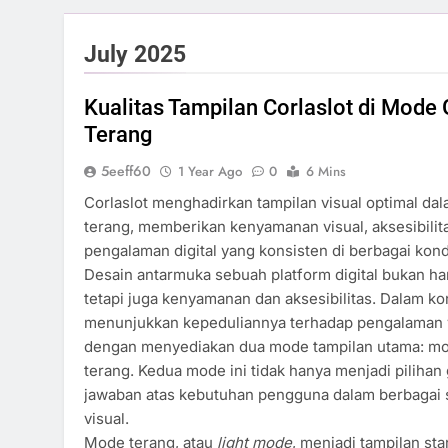
July 2025
Kualitas Tampilan Corlaslot di Mode
Terang
5eeff60
1 Year Ago
0
6 Mins
Corlaslot menghadirkan tampilan visual optimal da
terang, memberikan kenyamanan visual, aksesibilitas
pengalaman digital yang konsisten di berbagai kon
Desain antarmuka sebuah platform digital bukan han
tetapi juga kenyamanan dan aksesibilitas. Dalam ko
menunjukkan kepeduliannya terhadap pengalaman 
dengan menyediakan dua mode tampilan utama: m
terang. Kedua mode ini tidak hanya menjadi pilihan
jawaban atas kebutuhan pengguna dalam berbagai s
visual.
Mode terang, atau
light mode
, menjadi tampilan st