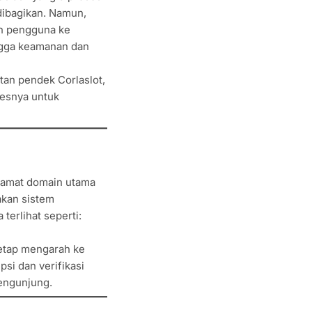
 dibagikan. Namun,
an pengguna ke
ingga keamanan dan
tan pendek Corlaslot,
esnya untuk
alamat domain utama
akan sistem
terlihat seperti:
tetap mengarah ke
si dan verifikasi
engunjung.