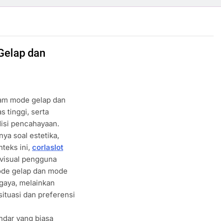
 Gelap dan
lam mode gelap dan
 tinggi, serta
disi pencahayaan.
ya soal estetika,
nteks ini,
corlaslot
visual pengguna
ode gelap dan mode
 gaya, melainkan
ituasi dan preferensi
andar yang biasa