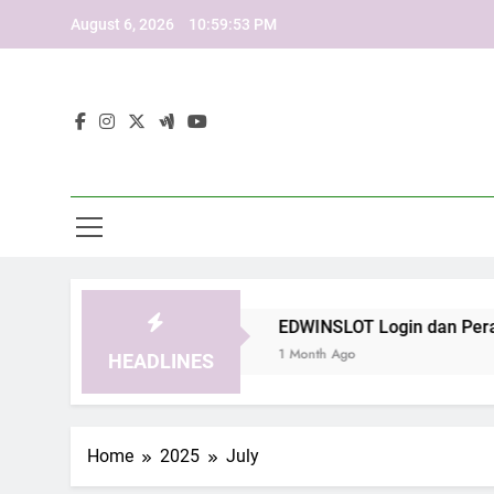
Skip
August 6, 2026
10:59:54 PM
to
content
The
Bersantai
pilan Responsif
EDWINSLOT Login dan Peran Sistem R
1 Month Ago
HEADLINES
Home
2025
July