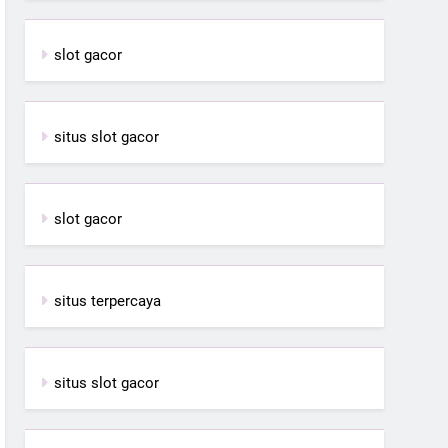
slot gacor
situs slot gacor
slot gacor
situs terpercaya
situs slot gacor