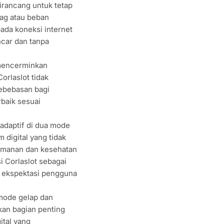
irancang untuk tetap
lag atau beban
ada koneksi internet
ncar dan tanpa
 mencerminkan
orlaslot tidak
kebebasan bagi
baik sesuai
 adaptif di dua mode
m digital yang tidak
yamanan dan kesehatan
i Corlaslot sebagai
i ekspektasi pengguna
 mode gelap dan
kan bagian penting
ital yang