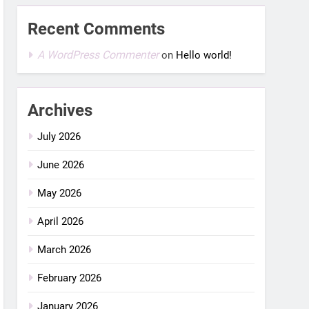
Recent Comments
A WordPress Commenter
on
Hello world!
Archives
July 2026
June 2026
May 2026
April 2026
March 2026
February 2026
January 2026