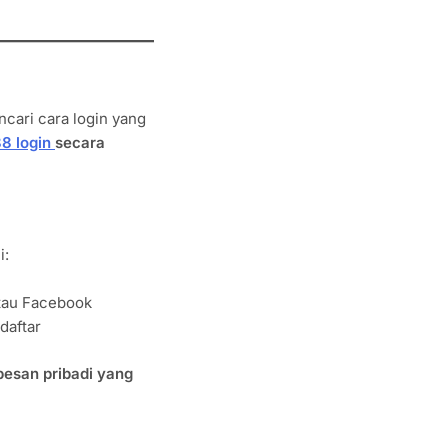
cari cara login yang
8 login
secara
i:
atau Facebook
daftar
 pesan pribadi yang