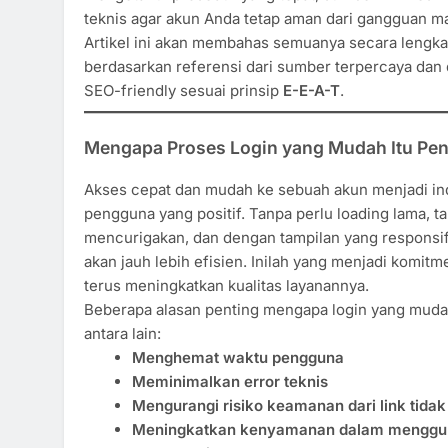
teknis agar akun Anda tetap aman dari gangguan mau
Artikel ini akan membahas semuanya secara lengkap
berdasarkan referensi dari sumber terpercaya dan 
SEO-friendly sesuai prinsip
E-E-A-T
.
Mengapa Proses Login yang Mudah Itu Pen
Akses cepat dan mudah ke sebuah akun menjadi in
pengguna yang positif. Tanpa perlu loading lama, t
mencurigakan, dan dengan tampilan yang responsi
akan jauh lebih efisien. Inilah yang menjadi komit
terus meningkatkan kualitas layanannya.
Beberapa alasan penting mengapa login yang muda
antara lain:
Menghemat waktu pengguna
Meminimalkan error teknis
Mengurangi risiko keamanan dari link tidak
Meningkatkan kenyamanan dalam menggu