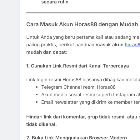
secara rutin
Cara Masuk Akun Horas88 dengan Mudah
Untuk Anda yang baru pertama kali atau sedang men
paling praktis, berikut panduan
masuk akun
horas8
mudah dan cepat
:
1.
Gunakan Link Resmi dari Kanal Terpercaya
Link login resmi Horas88 biasanya dibagikan melalu
Telegram Channel resmi Horas88
Akun media sosial resmi seperti Instagram 
Email newsletter yang dikirim ke member ter
Hindari link dari komentar, grup tidak resmi, atau
tidak dikenal.
2.
Buka Link Menggunakan Browser Modern