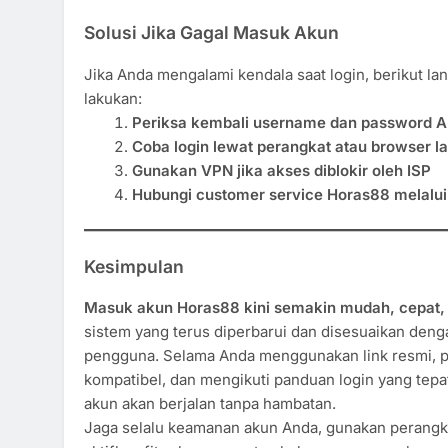
Solusi Jika Gagal Masuk Akun
Jika Anda mengalami kendala saat login, berikut la
lakukan:
Periksa kembali username dan password 
Coba login lewat perangkat atau browser la
Gunakan VPN jika akses diblokir oleh ISP
Hubungi customer service Horas88 melalui
Kesimpulan
Masuk akun Horas88 kini semakin mudah, cepat
sistem yang terus diperbarui dan disesuaikan den
pengguna. Selama Anda menggunakan link resmi, 
kompatibel, dan mengikuti panduan login yang tep
akun akan berjalan tanpa hambatan.
Jaga selalu keamanan akun Anda, gunakan perangka