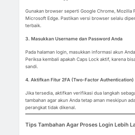
Gunakan browser seperti Google Chrome, Mozilla Fi
Microsoft Edge. Pastikan versi browser selalu diper
terbaik.
3.
Masukkan Username dan Password Anda
Pada halaman login, masukkan informasi akun Anda
Periksa kembali apakah Caps Lock aktif, karena bi
sandi.
4.
Aktifkan Fitur 2FA (Two-Factor Authentication)
Jika tersedia, aktifkan verifikasi dua langkah seba
tambahan agar akun Anda tetap aman meskipun ada 
perangkat tidak dikenal.
Tips Tambahan Agar Proses Login Lebih L