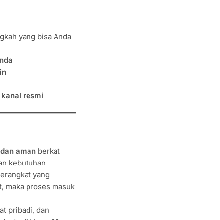
ngkah yang bisa Anda
Anda
in
 kanal resmi
, dan aman
berkat
gan kebutuhan
perangkat yang
at, maka proses masuk
t pribadi, dan