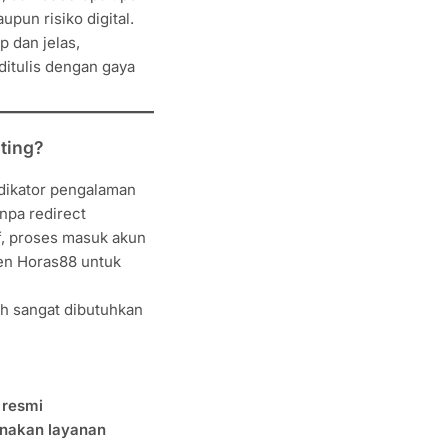
pun risiko digital.
 dan jelas,
ditulis dengan gaya
ting?
dikator pengalaman
anpa redirect
f, proses masuk akun
men Horas88 untuk
h sangat dibutuhkan
 resmi
nakan layanan