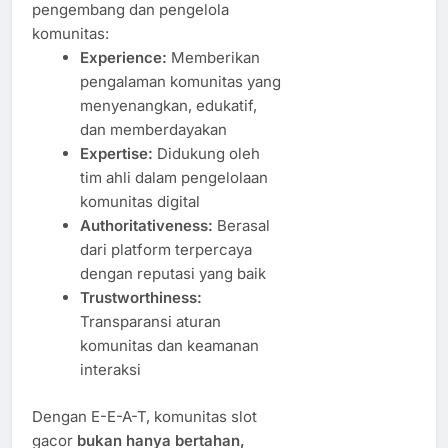
pengembang dan pengelola
komunitas:
Experience:
Memberikan
pengalaman komunitas yang
menyenangkan, edukatif,
dan memberdayakan
Expertise:
Didukung oleh
tim ahli dalam pengelolaan
komunitas digital
Authoritativeness:
Berasal
dari platform terpercaya
dengan reputasi yang baik
Trustworthiness:
Transparansi aturan
komunitas dan keamanan
interaksi
Dengan E-E-A-T, komunitas slot
gacor
bukan hanya bertahan,