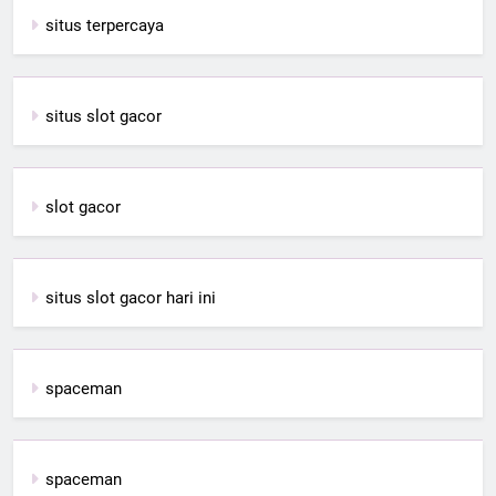
situs terpercaya
situs slot gacor
slot gacor
situs slot gacor hari ini
spaceman
spaceman