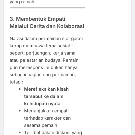
yang ramah.
3.
Membentuk Empati
Melalui Cerita dan Kolaborasi
Narasi dalam permainan slot gacor
kerap membawa tema sosial—
seperti perjuangan, kerja sama,
atau pelestarian budaya. Pemain
pun merespons ini bukan hanya
sebagai bagian dari permainan,
tetapi:
Merefleksikan kisah
tersebut ke dalam
kehidupan nyata
Menunjukkan empati
terhadap karakter dan
sesama pemain
Terlibat dalam diskusi yang