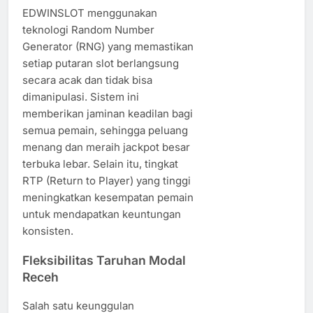
EDWINSLOT menggunakan
teknologi Random Number
Generator (RNG) yang memastikan
setiap putaran slot berlangsung
secara acak dan tidak bisa
dimanipulasi. Sistem ini
memberikan jaminan keadilan bagi
semua pemain, sehingga peluang
menang dan meraih jackpot besar
terbuka lebar. Selain itu, tingkat
RTP (Return to Player) yang tinggi
meningkatkan kesempatan pemain
untuk mendapatkan keuntungan
konsisten.
Fleksibilitas Taruhan Modal
Receh
Salah satu keunggulan