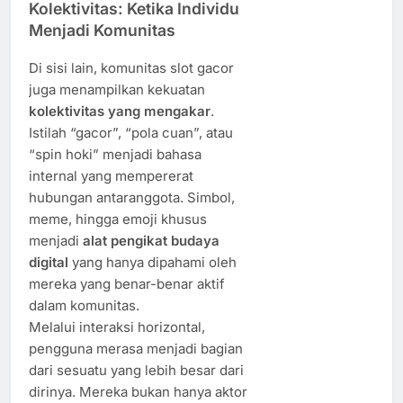
Kolektivitas: Ketika Individu
Menjadi Komunitas
Di sisi lain, komunitas slot gacor
juga menampilkan kekuatan
kolektivitas yang mengakar
.
Istilah “gacor”, “pola cuan”, atau
“spin hoki” menjadi bahasa
internal yang mempererat
hubungan antaranggota. Simbol,
meme, hingga emoji khusus
menjadi
alat pengikat budaya
digital
yang hanya dipahami oleh
mereka yang benar-benar aktif
dalam komunitas.
Melalui interaksi horizontal,
pengguna merasa menjadi bagian
dari sesuatu yang lebih besar dari
dirinya. Mereka bukan hanya aktor