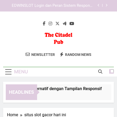
Skip
Login Edwinslot Mobile Access untuk Aktivitas
to
Harian
content
Lebah4D Login Resmi untuk Pengalaman Akses
yang Lebih Praktis dan Terarah
TIARA4D Link Alternatif dengan Tampilan
Responsif
EDWINSLOT Login dan Peran Sistem Responsif
dalam Menunjang Kenyamanan
The Citadel Pub
Bersantai Di The Citadel Pub, Tempat
Login Edwinslot Mobile Access untuk Aktivitas
NEWSLETTER
RANDOM NEWS
Harian
Berkumpul Dengan Suasana Klasik Dan
Lebah4D Login Resmi untuk Pengalaman Akses
Pilihan Minuman Yang Beragam.
yang Lebih Praktis dan Terarah
MENU
ARA4D Link Alternatif dengan Tampilan Responsif
EDWI
HEADLINES
Weeks Ago
1 Mon
Home
situs slot gacor hari ini