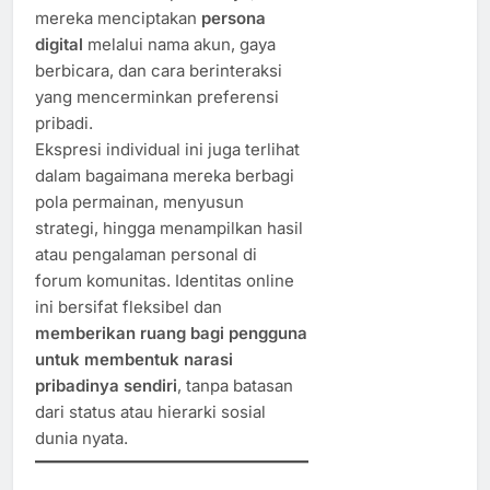
mereka menciptakan
persona
digital
melalui nama akun, gaya
berbicara, dan cara berinteraksi
yang mencerminkan preferensi
pribadi.
Ekspresi individual ini juga terlihat
dalam bagaimana mereka berbagi
pola permainan, menyusun
strategi, hingga menampilkan hasil
atau pengalaman personal di
forum komunitas. Identitas online
ini bersifat fleksibel dan
memberikan ruang bagi pengguna
untuk membentuk narasi
pribadinya sendiri
, tanpa batasan
dari status atau hierarki sosial
dunia nyata.