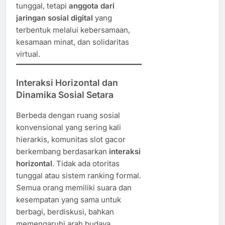
tunggal, tetapi
anggota dari
jaringan sosial digital
yang
terbentuk melalui kebersamaan,
kesamaan minat, dan solidaritas
virtual.
Interaksi Horizontal dan
Dinamika Sosial Setara
Berbeda dengan ruang sosial
konvensional yang sering kali
hierarkis, komunitas slot gacor
berkembang berdasarkan
interaksi
horizontal
. Tidak ada otoritas
tunggal atau sistem ranking formal.
Semua orang memiliki suara dan
kesempatan yang sama untuk
berbagi, berdiskusi, bahkan
memengaruhi arah budaya