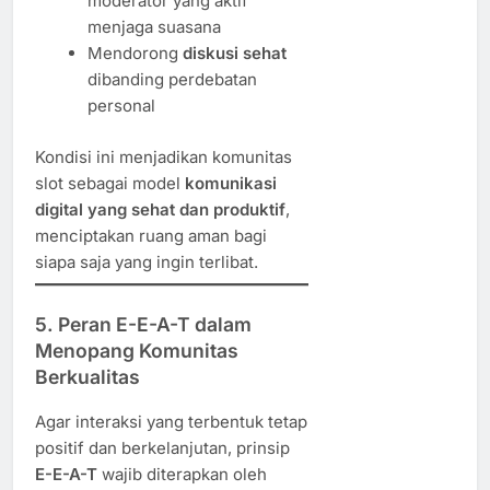
moderator yang aktif
menjaga suasana
Mendorong
diskusi sehat
dibanding perdebatan
personal
Kondisi ini menjadikan komunitas
slot sebagai model
komunikasi
digital yang sehat dan produktif
,
menciptakan ruang aman bagi
siapa saja yang ingin terlibat.
5.
Peran E-E-A-T dalam
Menopang Komunitas
Berkualitas
Agar interaksi yang terbentuk tetap
positif dan berkelanjutan, prinsip
E-E-A-T
wajib diterapkan oleh