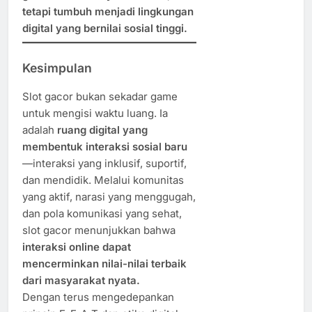
tetapi tumbuh menjadi lingkungan
digital yang bernilai sosial tinggi.
Kesimpulan
Slot gacor bukan sekadar game
untuk mengisi waktu luang. Ia
adalah
ruang digital yang
membentuk interaksi sosial baru
—interaksi yang inklusif, suportif,
dan mendidik. Melalui komunitas
yang aktif, narasi yang menggugah,
dan pola komunikasi yang sehat,
slot gacor menunjukkan bahwa
interaksi online dapat
mencerminkan nilai-nilai terbaik
dari masyarakat nyata.
Dengan terus mengedepankan