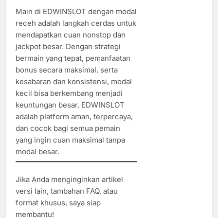
Main di EDWINSLOT dengan modal
receh adalah langkah cerdas untuk
mendapatkan cuan nonstop dan
jackpot besar. Dengan strategi
bermain yang tepat, pemanfaatan
bonus secara maksimal, serta
kesabaran dan konsistensi, modal
kecil bisa berkembang menjadi
keuntungan besar. EDWINSLOT
adalah platform aman, terpercaya,
dan cocok bagi semua pemain
yang ingin cuan maksimal tanpa
modal besar.
Jika Anda menginginkan artikel
versi lain, tambahan FAQ, atau
format khusus, saya siap
membantu!