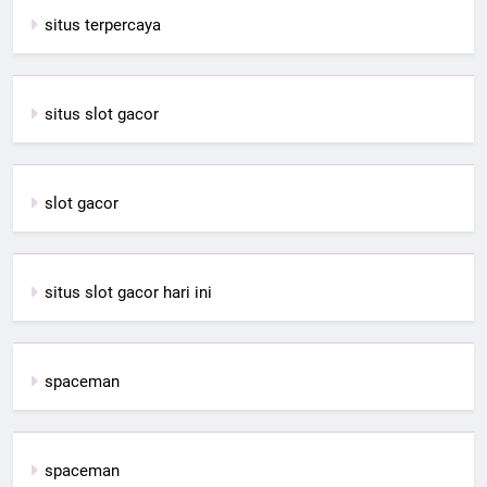
situs terpercaya
situs slot gacor
slot gacor
situs slot gacor hari ini
spaceman
spaceman