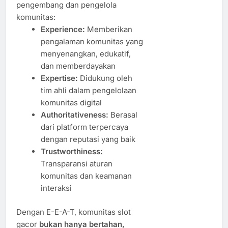
pengembang dan pengelola
komunitas:
Experience:
Memberikan
pengalaman komunitas yang
menyenangkan, edukatif,
dan memberdayakan
Expertise:
Didukung oleh
tim ahli dalam pengelolaan
komunitas digital
Authoritativeness:
Berasal
dari platform terpercaya
dengan reputasi yang baik
Trustworthiness:
Transparansi aturan
komunitas dan keamanan
interaksi
Dengan E-E-A-T, komunitas slot
gacor
bukan hanya bertahan,