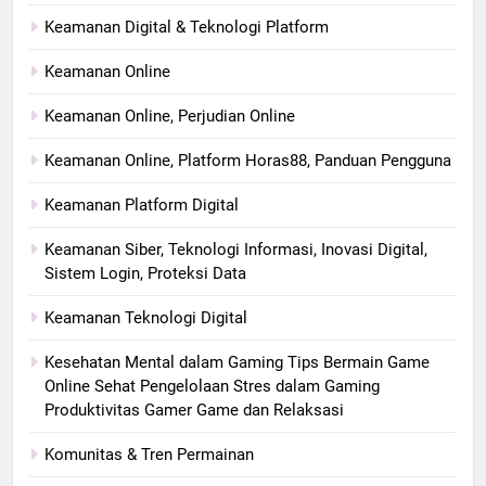
Keamanan Digital & Teknologi Platform
Keamanan Online
Keamanan Online, Perjudian Online
Keamanan Online, Platform Horas88, Panduan Pengguna
Keamanan Platform Digital
Keamanan Siber, Teknologi Informasi, Inovasi Digital,
Sistem Login, Proteksi Data
Keamanan Teknologi Digital
Kesehatan Mental dalam Gaming Tips Bermain Game
Online Sehat Pengelolaan Stres dalam Gaming
Produktivitas Gamer Game dan Relaksasi
Komunitas & Tren Permainan