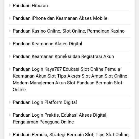
Panduan Hiburan
Panduan iPhone dan Keamanan Akses Mobile
Panduan Kasino Online, Slot Online, Permainan Kasino
Panduan Keamanan Akses Digital
Panduan Keamanan Koneksi dan Registrasi Akun
Panduan Login Kaya787 Edukasi Slot Online Pemula
Keamanan Akun Slot Tips Akses Slot Aman Slot Online
Modern Manajemen Akun Slot Panduan Bermain Slot
Online
Panduan Login Platform Digital
Panduan Login Praktis, Edukasi Akses Digital,
Pengalaman Pengguna Online
Panduan Pemula, Strategi Bermain Slot, Tips Slot Online,