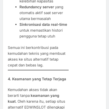
kelebihan kapasitas
Redundancy server
yang
otomatis aktif saat server
utama bermasalah
Sinkronisasi data real-time
untuk memastikan histori
pengguna tetap utuh
Semua ini berkontribusi pada
kemudahan teknis yang membuat
akses ke situs alternatif tetap
cepat dan bebas lag.
4. Keamanan yang Tetap Terjaga
Kemudahan akses tidak akan
berarti tanpa
keamanan yang
kuat
. Oleh karena itu, setiap situs
alternatif EDWINSLOT dilengkapi