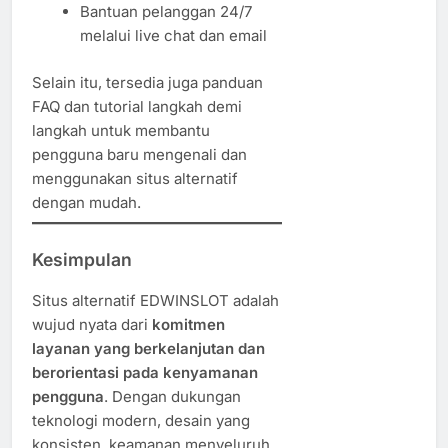
Bantuan pelanggan 24/7
melalui live chat dan email
Selain itu, tersedia juga panduan
FAQ dan tutorial langkah demi
langkah untuk membantu
pengguna baru mengenali dan
menggunakan situs alternatif
dengan mudah.
Kesimpulan
Situs alternatif EDWINSLOT adalah
wujud nyata dari
komitmen
layanan yang berkelanjutan dan
berorientasi pada kenyamanan
pengguna
. Dengan dukungan
teknologi modern, desain yang
konsisten, keamanan menyeluruh,