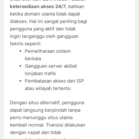
ketersediaan akses 24/7
, bahkan
ketika domain utama tidak dapat
diakses. Hal ini sangat penting bagi
pengguna yang aktif dan tidak
ingin terganggu oleh gangguan
teknis seperti:
Pemeliharaan sistem
berkala
Gangguan server akibat
lonjakan trafik
Pembatasan akses dari ISP
atau wilayah tertentu
Dengan situs alternatif, pengguna
dapat langsung berpindah tanpa
perlu menunggu situs utama
kembali normal. Transisi dilakukan
dengan cepat dan tidak