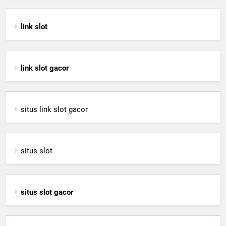
link slot
link slot gacor
situs link slot gacor
situs slot
situs slot gacor