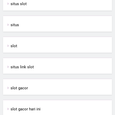
situs slot
situs
slot
situs link slot
slot gacor
slot gacor hari ini