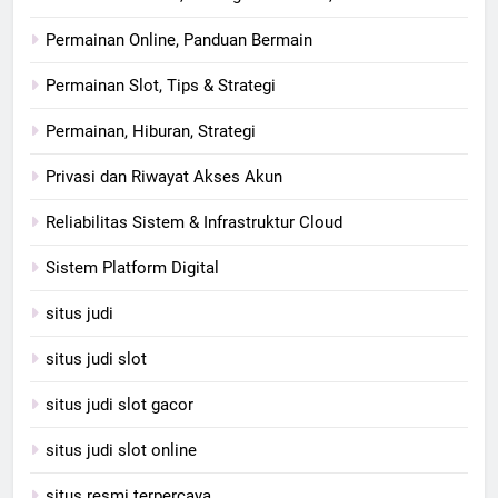
Permainan Online, Panduan Bermain
Permainan Slot, Tips & Strategi
Permainan, Hiburan, Strategi
Privasi dan Riwayat Akses Akun
Reliabilitas Sistem & Infrastruktur Cloud
Sistem Platform Digital
situs judi
situs judi slot
situs judi slot gacor
situs judi slot online
situs resmi terpercaya