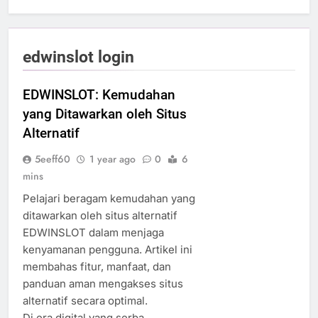
edwinslot login
EDWINSLOT: Kemudahan
yang Ditawarkan oleh Situs
Alternatif
5eeff60
1 year ago
0
6
mins
Pelajari beragam kemudahan yang
ditawarkan oleh situs alternatif
EDWINSLOT dalam menjaga
kenyamanan pengguna. Artikel ini
membahas fitur, manfaat, dan
panduan aman mengakses situs
alternatif secara optimal.
Di era digital yang serba