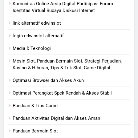
Komunitas Online Arsip Digital Partisipasi Forum
Identitas Virtual Budaya Diskusi Internet
link alternatif edwinslot
login edwinslot alternatif
Media & Teknologi
Mesin Slot, Panduan Bermain Slot, Strategi Perjudian,
Kasino & Hiburan, Tips & Trik Slot, Game Digital
Optimasi Browser dan Akses Akun
Optimasi Perangkat Spek Rendah & Akses Stabil
Panduan & Tips Game
Panduan Aktivitas Digital dan Akses Aman
Panduan Bermain Slot