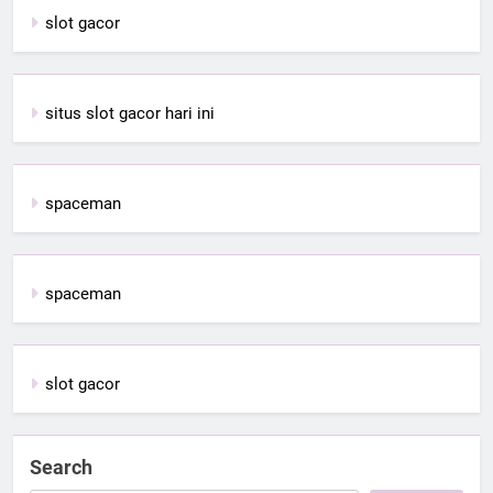
slot gacor
situs slot gacor hari ini
spaceman
spaceman
slot gacor
Search