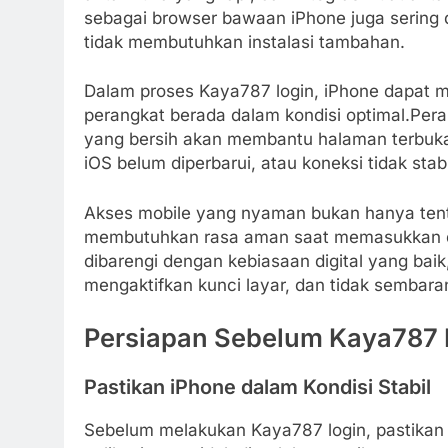
sebagai browser bawaan iPhone juga sering
tidak membutuhkan instalasi tambahan.
Dalam proses Kaya787 login, iPhone dapat 
perangkat berada dalam kondisi optimal.Peran
yang bersih akan membantu halaman terbuka l
iOS belum diperbarui, atau koneksi tidak stabi
Akses mobile yang nyaman bukan hanya te
membutuhkan rasa aman saat memasukkan da
dibarengi dengan kebiasaan digital yang bai
mengaktifkan kunci layar, dan tidak sembar
Persiapan Sebelum Kaya787 L
Pastikan iPhone dalam Kondisi Stabil
Sebelum melakukan Kaya787 login, pastikan i