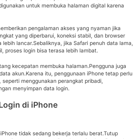
 digunakan untuk membuka halaman digital karena
memberikan pengalaman akses yang nyaman jika
gkat yang diperbarui, koneksi stabil, dan browser
ebih lancar.Sebaliknya, jika Safari penuh data lama,
l, proses login bisa terasa lebih lambat.
ntang kecepatan membuka halaman.Pengguna juga
ta akun.Karena itu, penggunaan iPhone tetap perlu
k, seperti menggunakan perangkat pribadi,
angan menyimpan data login.
ogin di iPhone
Phone tidak sedang bekerja terlalu berat.Tutup