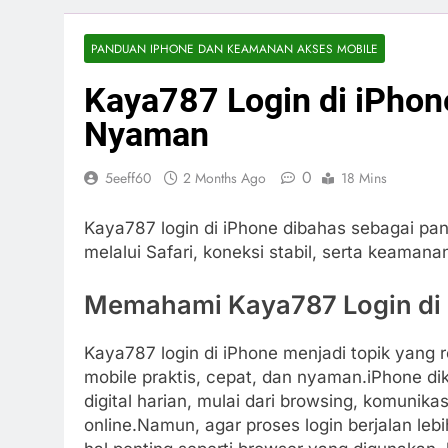
PANDUAN IPHONE DAN KEAMANAN AKSES MOBILE
Kaya787 Login di iPhon
Nyaman
0
5eeff60
2 Months Ago
18 Mins
Kaya787 login di iPhone dibahas sebagai pa
melalui Safari, koneksi stabil, serta keamana
Memahami Kaya787 Login di
Kaya787 login di iPhone menjadi topik yan
mobile praktis, cepat, dan nyaman.iPhone dik
digital harian, mulai dari browsing, komunik
online.Namun, agar proses login berjalan le