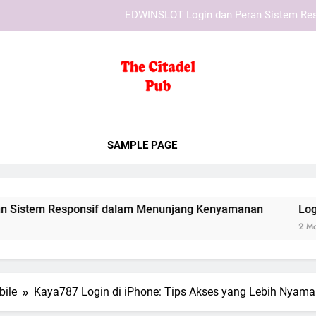
EDWINSLOT Login dan Peran Sistem Re
Login Edwinslot
Lebah4D Login Resmi untuk Pengalaman 
 Citadel Pub
TIARA4D Link
 Di The Citadel Pub, Tempat Berkumpul Dengan Suasana Klasi
EDWINSLOT Login dan Peran Sistem Re
SAMPLE PAGE
Login Edwinslot
Lebah4D Login Resmi untuk Pengalaman 
esponsif dalam Menunjang Kenyamanan
Login Edwinslot
2 Months Ago
ile
Kaya787 Login di iPhone: Tips Akses yang Lebih Nyam