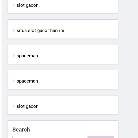
slot gacor
situs slot gacor hari ini
spaceman
spaceman
slot gacor
Search