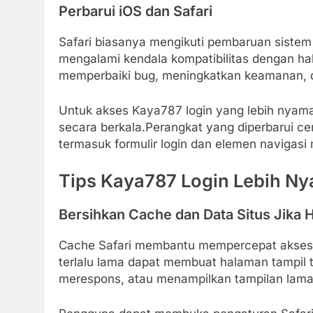
Perbarui iOS dan Safari
Safari biasanya mengikuti pembaruan sistem 
mengalami kendala kompatibilitas dengan h
memperbaiki bug, meningkatkan keamanan, da
Untuk akses Kaya787 login yang lebih nya
secara berkala.Perangkat yang diperbarui cen
termasuk formulir login dan elemen navigasi 
Tips Kaya787 Login Lebih Ny
Bersihkan Cache dan Data Situs Jika
Cache Safari membantu mempercepat akses
terlalu lama dapat membuat halaman tampil t
merespons, atau menampilkan tampilan lama,