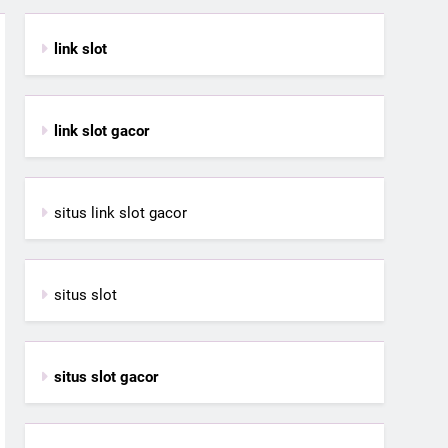
link slot
link slot gacor
situs link slot gacor
situs slot
situs slot gacor