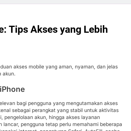
e: Tips Akses yang Lebih
nduan akses mobile yang aman, nyaman, dan jelas
n akun.
 iPhone
g relevan bagi pengguna yang mengutamakan akses
enal sebagai perangkat yang stabil untuk aktivitas
asi, pengelolaan akun, hingga akses layanan
bih lancar, pengguna tetap perlu memahami beberapa