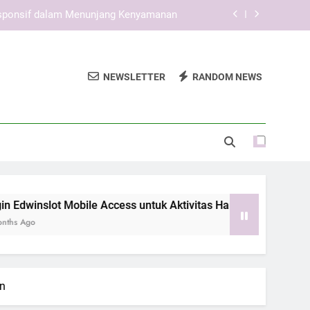
sponsif dalam Menunjang Kenyamanan
 Mobile Access untuk Aktivitas Harian
Akses yang Lebih Praktis dan Terarah
NEWSLETTER
RANDOM NEWS
 Alternatif dengan Tampilan Responsif
k Dan Pilihan Minuman Yang Beragam.
sponsif dalam Menunjang Kenyamanan
 Mobile Access untuk Aktivitas Harian
Akses yang Lebih Praktis dan Terarah
 Mobile Access untuk Aktivitas Harian
Lebah4D Login Re
2 Months Ago
an