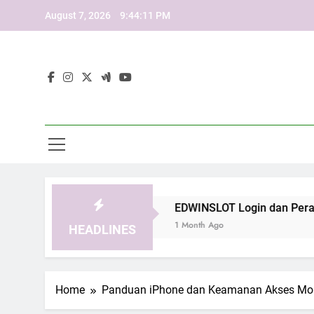
Skip
August 7, 2026
9:44:12 PM
to
content
The
Bersantai
pilan Responsif
EDWINSLOT Login dan Peran Sistem R
1 Month Ago
HEADLINES
Home
Panduan iPhone dan Keamanan Akses Mob