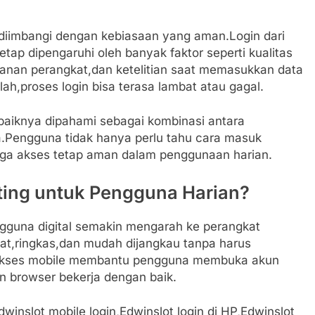
diimbangi dengan kebiasaan yang aman.Login dari
etap dipengaruhi oleh banyak faktor seperti kualitas
manan perangkat,dan ketelitian saat memasukkan data
lah,proses login bisa terasa lambat atau gagal.
ebaiknya dipahami sebagai kombinasi antara
a.Pengguna tidak hanya perlu tahu cara masuk
aga akses tetap aman dalam penggunaan harian.
ing untuk Pengguna Harian?
gguna digital semakin mengarah ke perangkat
at,ringkas,dan mudah dijangkau tanpa harus
n,akses mobile membantu pengguna membuka akun
an browser bekerja dengan baik.
winslot mobile login,Edwinslot login di HP,Edwinslot