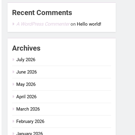
Recent Comments
A WordPress Commenter
on
Hello world!
Archives
July 2026
June 2026
May 2026
April 2026
March 2026
February 2026
January 2026