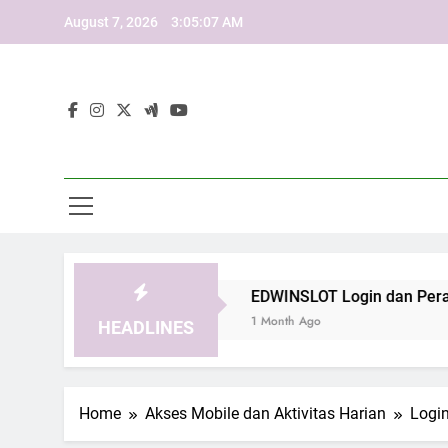
Skip
August 7, 2026
3:05:08 AM
to
content
The
Bersantai
Tampilan Responsif
EDWINSLOT Login dan Peran Sistem
1 Month Ago
HEADLINES
Home
Akses Mobile dan Aktivitas Harian
Login