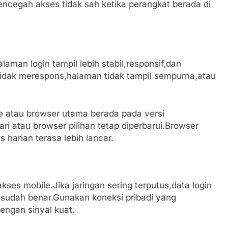
ncegah akses tidak sah ketika perangkat berada di
aman login tampil lebih stabil,responsif,dan
dak merespons,halaman tidak tampil sempurna,atau
 atau browser utama berada pada versi
i atau browser pilihan tetap diperbarui.Browser
harian terasa lebih lancar.
kses mobile.Jika jaringan sering terputus,data login
 sudah benar.Gunakan koneksi pribadi yang
engan sinyal kuat.