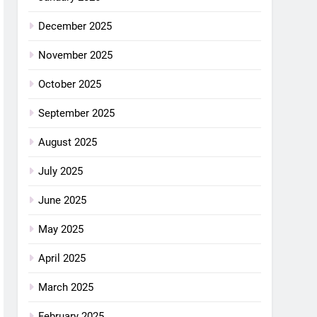
December 2025
November 2025
October 2025
September 2025
August 2025
July 2025
June 2025
May 2025
April 2025
March 2025
February 2025