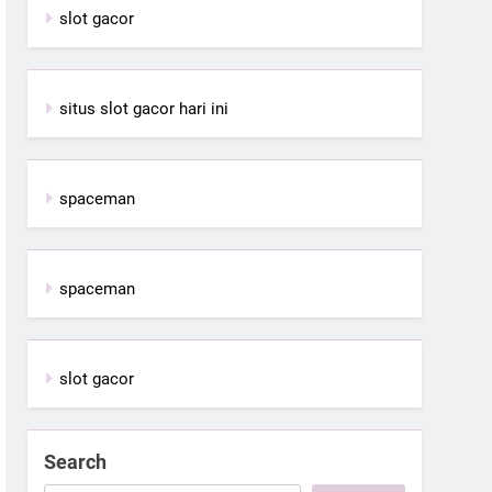
slot gacor
situs slot gacor hari ini
spaceman
spaceman
slot gacor
Search