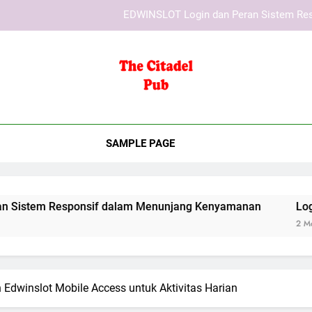
EDWINSLOT Login dan Peran Sistem Re
Login Edwinslot
Lebah4D Login Resmi untuk Pengalaman 
 Citadel Pub
TIARA4D Link
 Di The Citadel Pub, Tempat Berkumpul Dengan Suasana Klasi
EDWINSLOT Login dan Peran Sistem Re
SAMPLE PAGE
Login Edwinslot
Lebah4D Login Resmi untuk Pengalaman 
 Responsif dalam Menunjang Kenyamanan
Login Edwins
2 Months Ago
 Edwinslot Mobile Access untuk Aktivitas Harian