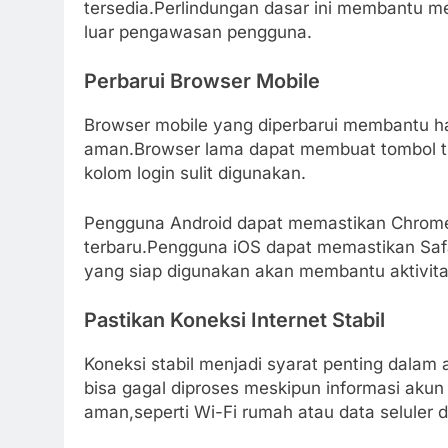
tersedia.Perlindungan dasar ini membantu me
luar pengawasan pengguna.
Perbarui Browser Mobile
Browser mobile yang diperbarui membantu hal
aman.Browser lama dapat membuat tombol ti
kolom login sulit digunakan.
Pengguna Android dapat memastikan Chrome
terbaru.Pengguna iOS dapat memastikan Safar
yang siap digunakan akan membantu aktivitas 
Pastikan Koneksi Internet Stabil
Koneksi stabil menjadi syarat penting dalam a
bisa gagal diproses meskipun informasi akun
aman,seperti Wi-Fi rumah atau data seluler d