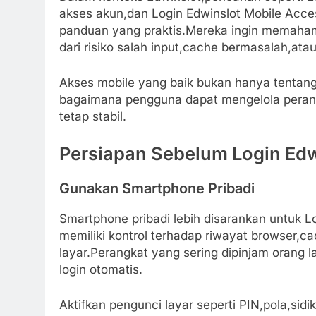
akses akun,dan Login Edwinslot Mobile Acc
panduan yang praktis.Mereka ingin memaha
dari risiko salah input,cache bermasalah,at
Akses mobile yang baik bukan hanya tentang
bagaimana pengguna dapat mengelola perangk
tetap stabil.
Persiapan Sebelum Login Edw
Gunakan Smartphone Pribadi
Smartphone pribadi lebih disarankan untuk 
memiliki kontrol terhadap riwayat browser
layar.Perangkat yang sering dipinjam orang 
login otomatis.
Aktifkan pengunci layar seperti PIN,pola,sidi