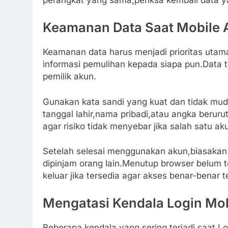
perangkat yang sama,periksa kembali data y
Keamanan Data Saat Mobile 
Keamanan data harus menjadi prioritas utam
informasi pemulihan kepada siapa pun.Data te
pemilik akun.
Gunakan kata sandi yang kuat dan tidak mud
tanggal lahir,nama pribadi,atau angka beruru
agar risiko tidak menyebar jika salah satu a
Setelah selesai menggunakan akun,biasakan 
dipinjam orang lain.Menutup browser belum t
keluar jika tersedia agar akses benar-benar t
Mengatasi Kendala Login Mob
Beberapa kendala yang sering terjadi saat L