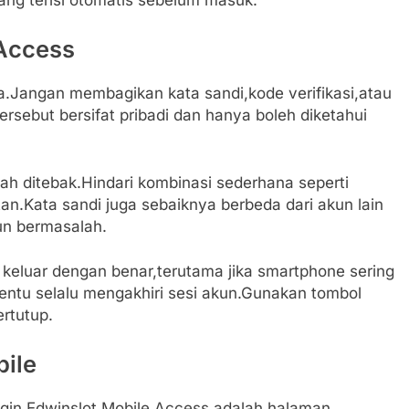
ang terisi otomatis sebelum masuk.
Access
a.Jangan membagikan kata sandi,kode verifikasi,atau
rsebut bersifat pribadi dan hanya boleh diketahui
ah ditebak.Hindari kombinasi sederhana seperti
tan.Kata sandi juga sebaiknya berbeda dari akun lain
kun bermasalah.
keluar dengan benar,terutama jika smartphone sering
entu selalu mengakhiri sesi akun.Gunakan tombol
ertutup.
ile
ogin Edwinslot Mobile Access adalah halaman