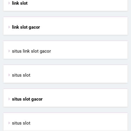
link slot
link slot gacor
situs link slot gacor
situs slot
situs slot gacor
situs slot