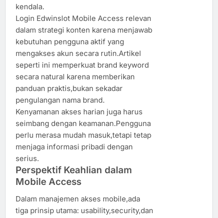
kendala.
Login Edwinslot Mobile Access relevan
dalam strategi konten karena menjawab
kebutuhan pengguna aktif yang
mengakses akun secara rutin.Artikel
seperti ini memperkuat brand keyword
secara natural karena memberikan
panduan praktis,bukan sekadar
pengulangan nama brand.
Kenyamanan akses harian juga harus
seimbang dengan keamanan.Pengguna
perlu merasa mudah masuk,tetapi tetap
menjaga informasi pribadi dengan
serius.
Perspektif Keahlian dalam
Mobile Access
Dalam manajemen akses mobile,ada
tiga prinsip utama: usability,security,dan