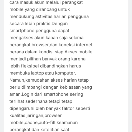
cara masuk akun melalui perangkat
mobile yang dirancang untuk
mendukung aktivitas harian pengguna
secara lebih praktis.Dengan
smartphone,pengguna dapat
mengakses akun kapan saja selama
perangkat,browser,dan koneksi internet
berada dalam kondisi siap.Akses mobile
menjadi pilihan banyak orang karena
lebih fleksibel dibandingkan harus
membuka laptop atau komputer.
Namun,kemudahan akses harian tetap
perlu diimbangi dengan kebiasaan yang
aman.Login dari smartphone sering
terlihat sederhana,tetapi tetap
dipengaruhi oleh banyak faktor seperti
kualitas jaringan,browser
mobile,cache,auto-fill,keamanan
perangkat,dan ketelitian saat