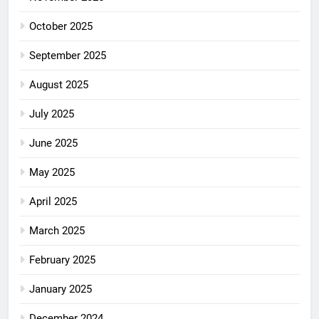
October 2025
September 2025
August 2025
July 2025
June 2025
May 2025
April 2025
March 2025
February 2025
January 2025
December 2024