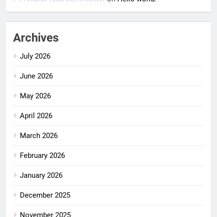
Archives
July 2026
June 2026
May 2026
April 2026
March 2026
February 2026
January 2026
December 2025
November 2025