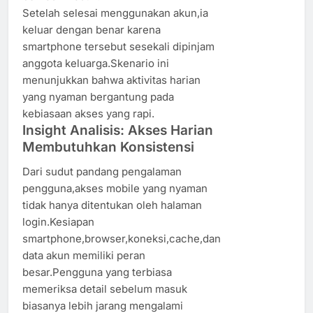
Setelah selesai menggunakan akun,ia
keluar dengan benar karena
smartphone tersebut sesekali dipinjam
anggota keluarga.Skenario ini
menunjukkan bahwa aktivitas harian
yang nyaman bergantung pada
kebiasaan akses yang rapi.
Insight Analisis: Akses Harian
Membutuhkan Konsistensi
Dari sudut pandang pengalaman
pengguna,akses mobile yang nyaman
tidak hanya ditentukan oleh halaman
login.Kesiapan
smartphone,browser,koneksi,cache,dan
data akun memiliki peran
besar.Pengguna yang terbiasa
memeriksa detail sebelum masuk
biasanya lebih jarang mengalami