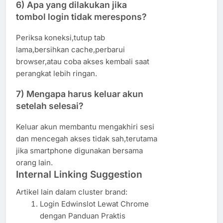
6) Apa yang dilakukan jika
tombol login tidak merespons?
Periksa koneksi,tutup tab
lama,bersihkan cache,perbarui
browser,atau coba akses kembali saat
perangkat lebih ringan.
7) Mengapa harus keluar akun
setelah selesai?
Keluar akun membantu mengakhiri sesi
dan mencegah akses tidak sah,terutama
jika smartphone digunakan bersama
orang lain.
Internal Linking Suggestion
Artikel lain dalam cluster brand:
Login Edwinslot Lewat Chrome
dengan Panduan Praktis