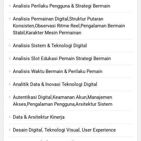
Analisis Perilaku Pengguna & Strategi Bermain
Analisis Permainan Digital,Struktur Putaran
Konsisten,Observasi Ritme Reel,Pengalaman Bermain
Stabil,Karakter Mesin Permainan
Analisis Sistem & Teknologi Digital
Analisis Slot Edukasi Pemain Strategi Bermain
Analisis Waktu Bermain & Perilaku Pemain
Analitik Data & Inovasi Teknologi Digital
Autentikasi Digital,Keamanan Akun,Manajemen
Akses,Pengalaman Pengguna,Arsitektur Sistem
Data & Arsitektur Kinerja
Desain Digital, Teknologi Visual, User Experience