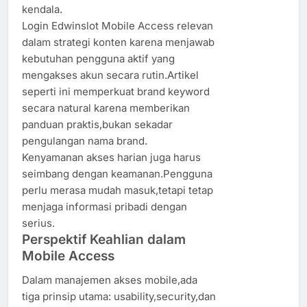
kendala.
Login Edwinslot Mobile Access relevan
dalam strategi konten karena menjawab
kebutuhan pengguna aktif yang
mengakses akun secara rutin.Artikel
seperti ini memperkuat brand keyword
secara natural karena memberikan
panduan praktis,bukan sekadar
pengulangan nama brand.
Kenyamanan akses harian juga harus
seimbang dengan keamanan.Pengguna
perlu merasa mudah masuk,tetapi tetap
menjaga informasi pribadi dengan
serius.
Perspektif Keahlian dalam
Mobile Access
Dalam manajemen akses mobile,ada
tiga prinsip utama: usability,security,dan