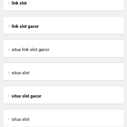
link slot
link slot gacor
situs link slot gacor
situs slot
situs slot gacor
situs slot