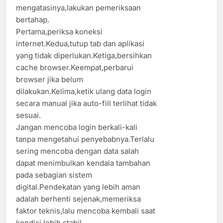
mengatasinya,lakukan pemeriksaan
bertahap.
Pertama,periksa koneksi
internet.Kedua,tutup tab dan aplikasi
yang tidak diperlukan.Ketiga,bersihkan
cache browser.Keempat,perbarui
browser jika belum
dilakukan.Kelima,ketik ulang data login
secara manual jika auto-fill terlihat tidak
sesuai.
Jangan mencoba login berkali-kali
tanpa mengetahui penyebabnya.Terlalu
sering mencoba dengan data salah
dapat menimbulkan kendala tambahan
pada sebagian sistem
digital.Pendekatan yang lebih aman
adalah berhenti sejenak,memeriksa
faktor teknis,lalu mencoba kembali saat
kondisi lebih stabil.