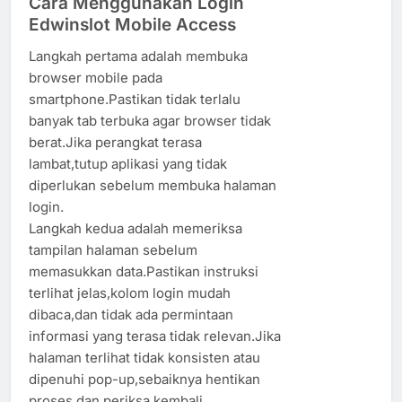
Cara Menggunakan Login
Edwinslot Mobile Access
Langkah pertama adalah membuka
browser mobile pada
smartphone.Pastikan tidak terlalu
banyak tab terbuka agar browser tidak
berat.Jika perangkat terasa
lambat,tutup aplikasi yang tidak
diperlukan sebelum membuka halaman
login.
Langkah kedua adalah memeriksa
tampilan halaman sebelum
memasukkan data.Pastikan instruksi
terlihat jelas,kolom login mudah
dibaca,dan tidak ada permintaan
informasi yang terasa tidak relevan.Jika
halaman terlihat tidak konsisten atau
dipenuhi pop-up,sebaiknya hentikan
proses dan periksa kembali.