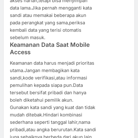
akses harian,tetapi bisa menyimpan
data lama.Jika pernah mengganti kata
sandi atau memakai beberapa akun
pada perangkat yang sama,periksa
kembali data yang terisi otomatis
sebelum masuk.
Keamanan Data Saat Mobile
Access
Keamanan data harus menjadi prioritas
utama.Jangan membagikan kata
sandi,kode verifikasi,atau informasi
pemulihan kepada siapa pun.Data
tersebut bersifat pribadi dan hanya
boleh diketahui pemilik akun.
Gunakan kata sandi yang kuat dan tidak
mudah ditebak.Hindari kombinasi
sederhana seperti tanggal lahir,nama
pribadi,atau angka berurutan.Kata sandi
juga sebaiknya berbeda dari akun lain