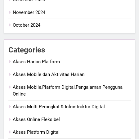
November 2024
October 2024
Categories
Akses Harian Platform
Akses Mobile dan Aktivitas Harian
Akses Mobile,Platform Digital,Pengalaman Pengguna
Online
Akses Multi-Perangkat & Infrastruktur Digital
Akses Online Fleksibel
Akses Platform Digital