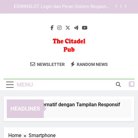
Skip
Login Edwinslot Mobile Access untuk Aktivitas
to
Harian
content
Lebah4D Login Resmi untuk Pengalaman Akses
yang Lebih Praktis dan Terarah
TIARA4D Link Alternatif dengan Tampilan
Responsif
EDWINSLOT Login dan Peran Sistem Responsif
dalam Menunjang Kenyamanan
The Citadel Pub
Bersantai Di The Citadel Pub, Tempat
Login Edwinslot Mobile Access untuk Aktivitas
NEWSLETTER
RANDOM NEWS
Harian
Berkumpul Dengan Suasana Klasik Dan
Lebah4D Login Resmi untuk Pengalaman Akses
Pilihan Minuman Yang Beragam.
yang Lebih Praktis dan Terarah
MENU
ARA4D Link Alternatif dengan Tampilan Responsif
EDWI
HEADLINES
Weeks Ago
1 Mont
Home
Smartphone