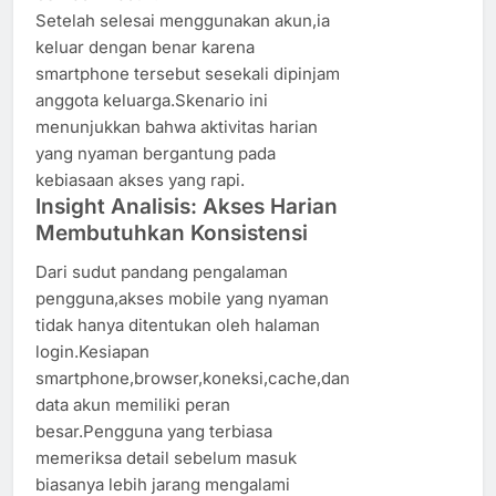
Setelah selesai menggunakan akun,ia
keluar dengan benar karena
smartphone tersebut sesekali dipinjam
anggota keluarga.Skenario ini
menunjukkan bahwa aktivitas harian
yang nyaman bergantung pada
kebiasaan akses yang rapi.
Insight Analisis: Akses Harian
Membutuhkan Konsistensi
Dari sudut pandang pengalaman
pengguna,akses mobile yang nyaman
tidak hanya ditentukan oleh halaman
login.Kesiapan
smartphone,browser,koneksi,cache,dan
data akun memiliki peran
besar.Pengguna yang terbiasa
memeriksa detail sebelum masuk
biasanya lebih jarang mengalami