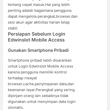
tentang cepat masuk.Hal yang lebih
penting adalah bagaimana pengguna
dapat mengelola perangkat,browser,dan
sesi akun agar aktivitas harian tetap
stabil.
Persiapan Sebelum Login
Edwinslot Mobile Access
Gunakan Smartphone Pribadi
Smartphone pribadi lebih disarankan
untuk Login Edwinslot Mobile Access
karena pengguna memiliki kontrol
terhadap riwayat
browser,cache,penyimpanan data,dan
keamanan layar.Perangkat yang sering
dipinjam orang lain sebaiknya tidak
digunakan untuk menyimpan data login
otomatis.