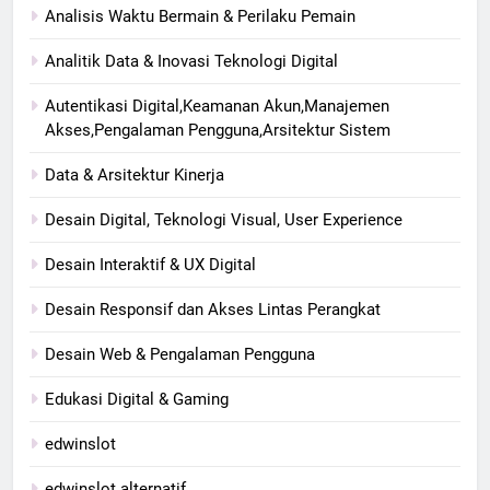
Analisis Waktu Bermain & Perilaku Pemain
Analitik Data & Inovasi Teknologi Digital
Autentikasi Digital,Keamanan Akun,Manajemen
Akses,Pengalaman Pengguna,Arsitektur Sistem
Data & Arsitektur Kinerja
Desain Digital, Teknologi Visual, User Experience
Desain Interaktif & UX Digital
Desain Responsif dan Akses Lintas Perangkat
Desain Web & Pengalaman Pengguna
Edukasi Digital & Gaming
edwinslot
edwinslot alternatif