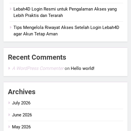
Lebah4D Login Resmi untuk Pengalaman Akses yang
Lebih Praktis dan Terarah
Tips Mengelola Riwayat Akses Setelah Login Lebah4D
agar Akun Tetap Aman
Recent Comments
A WordPress Commenter
on
Hello world!
Archives
July 2026
June 2026
May 2026