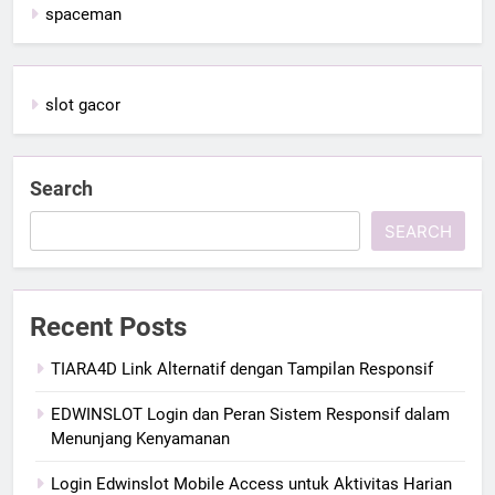
spaceman
slot gacor
Search
SEARCH
Recent Posts
TIARA4D Link Alternatif dengan Tampilan Responsif
EDWINSLOT Login dan Peran Sistem Responsif dalam
Menunjang Kenyamanan
Login Edwinslot Mobile Access untuk Aktivitas Harian