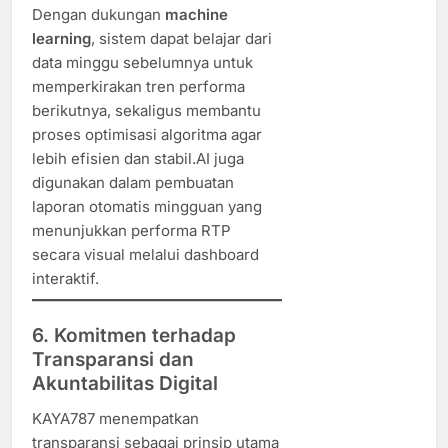
Dengan dukungan
machine
learning
, sistem dapat belajar dari
data minggu sebelumnya untuk
memperkirakan tren performa
berikutnya, sekaligus membantu
proses optimisasi algoritma agar
lebih efisien dan stabil.AI juga
digunakan dalam pembuatan
laporan otomatis mingguan yang
menunjukkan performa RTP
secara visual melalui dashboard
interaktif.
6. Komitmen terhadap
Transparansi dan
Akuntabilitas Digital
KAYA787 menempatkan
transparansi sebagai prinsip utama