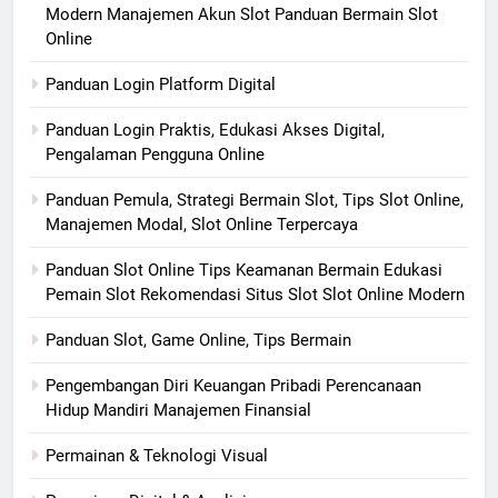
Modern Manajemen Akun Slot Panduan Bermain Slot
Online
Panduan Login Platform Digital
Panduan Login Praktis, Edukasi Akses Digital,
Pengalaman Pengguna Online
Panduan Pemula, Strategi Bermain Slot, Tips Slot Online,
Manajemen Modal, Slot Online Terpercaya
Panduan Slot Online Tips Keamanan Bermain Edukasi
Pemain Slot Rekomendasi Situs Slot Slot Online Modern
Panduan Slot, Game Online, Tips Bermain
Pengembangan Diri Keuangan Pribadi Perencanaan
Hidup Mandiri Manajemen Finansial
Permainan & Teknologi Visual