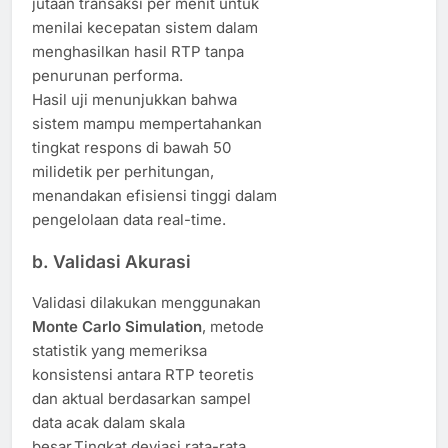
jutaan transaksi per menit untuk
menilai kecepatan sistem dalam
menghasilkan hasil RTP tanpa
penurunan performa.
Hasil uji menunjukkan bahwa
sistem mampu mempertahankan
tingkat respons di bawah 50
milidetik per perhitungan,
menandakan efisiensi tinggi dalam
pengelolaan data real-time.
b. Validasi Akurasi
Validasi dilakukan menggunakan
Monte Carlo Simulation
, metode
statistik yang memeriksa
konsistensi antara RTP teoretis
dan aktual berdasarkan sampel
data acak dalam skala
besar.Tingkat deviasi rata-rata