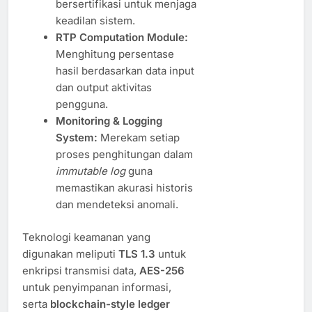
bersertifikasi untuk menjaga
keadilan sistem.
RTP Computation Module:
Menghitung persentase
hasil berdasarkan data input
dan output aktivitas
pengguna.
Monitoring & Logging
System:
Merekam setiap
proses penghitungan dalam
immutable log
guna
memastikan akurasi historis
dan mendeteksi anomali.
Teknologi keamanan yang
digunakan meliputi
TLS 1.3
untuk
enkripsi transmisi data,
AES-256
untuk penyimpanan informasi,
serta
blockchain-style ledger