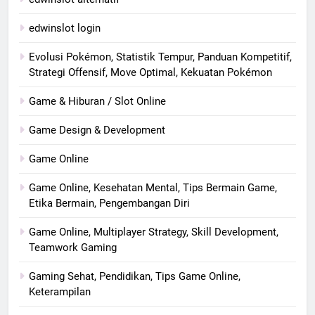
edwinslot login
Evolusi Pokémon, Statistik Tempur, Panduan Kompetitif,
Strategi Offensif, Move Optimal, Kekuatan Pokémon
Game & Hiburan / Slot Online
Game Design & Development
Game Online
Game Online, Kesehatan Mental, Tips Bermain Game,
Etika Bermain, Pengembangan Diri
Game Online, Multiplayer Strategy, Skill Development,
Teamwork Gaming
Gaming Sehat, Pendidikan, Tips Game Online,
Keterampilan