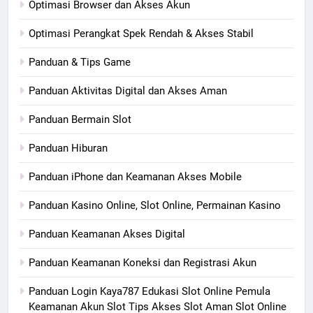
Optimasi Browser dan Akses Akun
Optimasi Perangkat Spek Rendah & Akses Stabil
Panduan & Tips Game
Panduan Aktivitas Digital dan Akses Aman
Panduan Bermain Slot
Panduan Hiburan
Panduan iPhone dan Keamanan Akses Mobile
Panduan Kasino Online, Slot Online, Permainan Kasino
Panduan Keamanan Akses Digital
Panduan Keamanan Koneksi dan Registrasi Akun
Panduan Login Kaya787 Edukasi Slot Online Pemula
Keamanan Akun Slot Tips Akses Slot Aman Slot Online