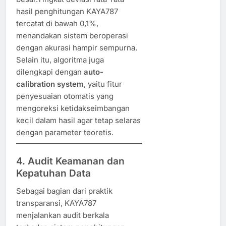
hasil penghitungan KAYA787
tercatat di bawah 0,1%,
menandakan sistem beroperasi
dengan akurasi hampir sempurna.
Selain itu, algoritma juga
dilengkapi dengan
auto-
calibration system
, yaitu fitur
penyesuaian otomatis yang
mengoreksi ketidakseimbangan
kecil dalam hasil agar tetap selaras
dengan parameter teoretis.
4. Audit Keamanan dan
Kepatuhan Data
Sebagai bagian dari praktik
transparansi, KAYA787
menjalankan audit berkala