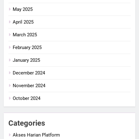
May 2025
April 2025
March 2025
February 2025
January 2025
December 2024
November 2024
October 2024
Categories
Akses Harian Platform