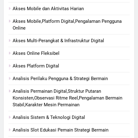
Akses Mobile dan Aktivitas Harian
Akses Mobile,Platform Digital,Pengalaman Pengguna
Online
Akses Multi-Perangkat & Infrastruktur Digital
Akses Online Fleksibel
Akses Platform Digital
Analisis Perilaku Pengguna & Strategi Bermain
Analisis Permainan Digital,Struktur Putaran
Konsisten,Observasi Ritme Reel,Pengalaman Bermain
Stabil,Karakter Mesin Permainan
Analisis Sistem & Teknologi Digital
Analisis Slot Edukasi Pemain Strategi Bermain