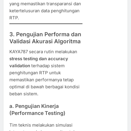
yang memastikan transparansi dan
ketertelusuran data penghitungan
RTP.
3. Pengujian Performa dan
Validasi Akurasi Algoritma
KAYA787 secara rutin melakukan
stress testing dan accuracy
validation
terhadap sistem
penghitungan RTP untuk
memastikan performanya tetap
optimal di bawah berbagai kondisi
beban sistem.
a. Pengujian Kinerja
(Performance Testing)
Tim teknis melakukan simulasi