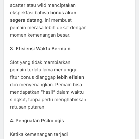
scatter atau wild menciptakan
ekspektasi bahwa
bonus akan
segera datang
. Ini membuat
pemain merasa lebih dekat dengan
momen kemenangan besar.
3.
Efisiensi Waktu Bermain
Slot yang tidak membiarkan
pemain terlalu lama menunggu
fitur bonus dianggap
lebih efisien
dan menyenangkan. Pemain bisa
mendapatkan “hasil” dalam waktu
singkat, tanpa perlu menghabiskan
ratusan putaran.
4.
Penguatan Psikologis
Ketika kemenangan terjadi