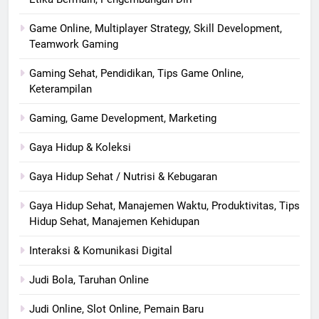
Game Online, Multiplayer Strategy, Skill Development,
Teamwork Gaming
Gaming Sehat, Pendidikan, Tips Game Online,
Keterampilan
Gaming, Game Development, Marketing
Gaya Hidup & Koleksi
Gaya Hidup Sehat / Nutrisi & Kebugaran
Gaya Hidup Sehat, Manajemen Waktu, Produktivitas, Tips
Hidup Sehat, Manajemen Kehidupan
Interaksi & Komunikasi Digital
Judi Bola, Taruhan Online
Judi Online, Slot Online, Pemain Baru