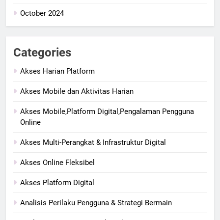
October 2024
Categories
Akses Harian Platform
Akses Mobile dan Aktivitas Harian
Akses Mobile,Platform Digital,Pengalaman Pengguna
Online
Akses Multi-Perangkat & Infrastruktur Digital
Akses Online Fleksibel
Akses Platform Digital
Analisis Perilaku Pengguna & Strategi Bermain