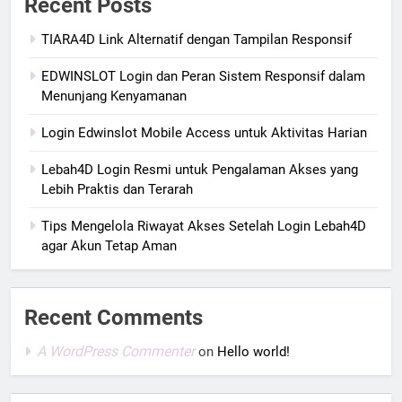
Recent Posts
TIARA4D Link Alternatif dengan Tampilan Responsif
EDWINSLOT Login dan Peran Sistem Responsif dalam
Menunjang Kenyamanan
Login Edwinslot Mobile Access untuk Aktivitas Harian
Lebah4D Login Resmi untuk Pengalaman Akses yang
Lebih Praktis dan Terarah
Tips Mengelola Riwayat Akses Setelah Login Lebah4D
agar Akun Tetap Aman
Recent Comments
A WordPress Commenter
on
Hello world!