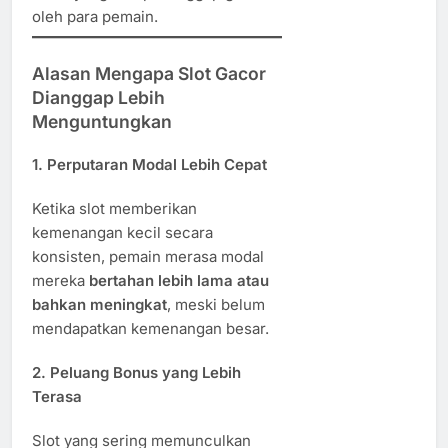
oleh para pemain.
Alasan Mengapa Slot Gacor
Dianggap Lebih
Menguntungkan
1.
Perputaran Modal Lebih Cepat
Ketika slot memberikan
kemenangan kecil secara
konsisten, pemain merasa modal
mereka
bertahan lebih lama atau
bahkan meningkat
, meski belum
mendapatkan kemenangan besar.
2.
Peluang Bonus yang Lebih
Terasa
Slot yang sering memunculkan