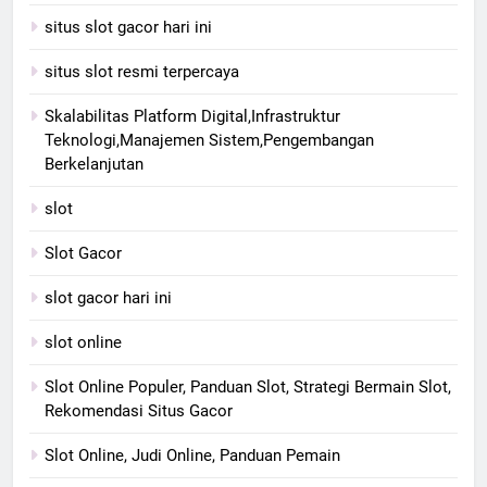
situs slot gacor hari ini
situs slot resmi terpercaya
Skalabilitas Platform Digital,Infrastruktur
Teknologi,Manajemen Sistem,Pengembangan
Berkelanjutan
slot
Slot Gacor
slot gacor hari ini
slot online
Slot Online Populer, Panduan Slot, Strategi Bermain Slot,
Rekomendasi Situs Gacor
Slot Online, Judi Online, Panduan Pemain