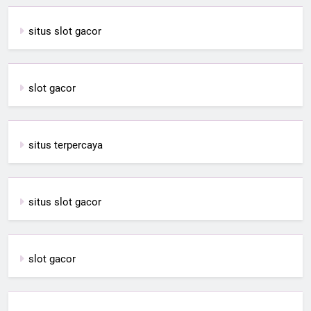
situs slot gacor
slot gacor
situs terpercaya
situs slot gacor
slot gacor