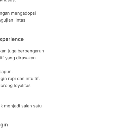
dengan mengadopsi
gujian lintas
xperience
nkan juga berpengaruh
if yang dirasakan
papun.
in rapi dan intuitif.
rong loyalitas
k menjadi salah satu
ogin