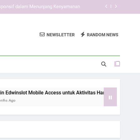
sponsif dalam Menunjang Kenyamanan
 Mobile Access untuk Aktivitas Harian
Akses yang Lebih Praktis dan Terarah
NEWSLETTER
RANDOM NEWS
 Alternatif dengan Tampilan Responsif
k Dan Pilihan Minuman Yang Beragam.
sponsif dalam Menunjang Kenyamanan
 Mobile Access untuk Aktivitas Harian
Akses yang Lebih Praktis dan Terarah
 Mobile Access untuk Aktivitas Harian
Lebah4D Login Re
2 Months Ago