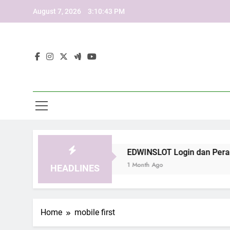
Skip
August 7, 2026
3:10:44 PM
to
content
The
Bersantai
ilan Responsif
EDWINSLOT Login dan Peran Sistem Re
1 Month Ago
HEADLINES
Home
mobile first