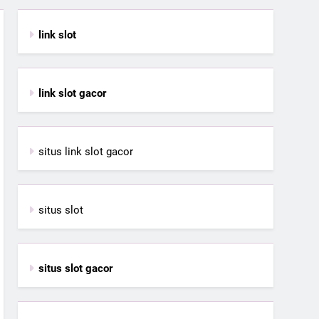
link slot
link slot gacor
situs link slot gacor
situs slot
situs slot gacor