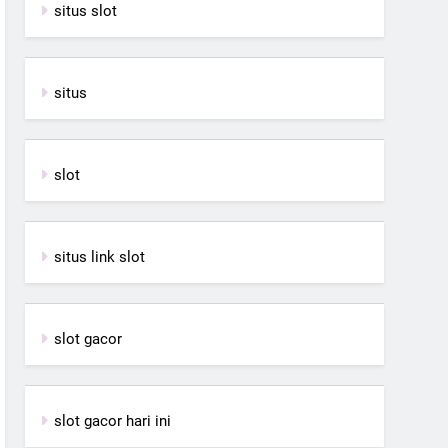
situs slot
situs
slot
situs link slot
slot gacor
slot gacor hari ini