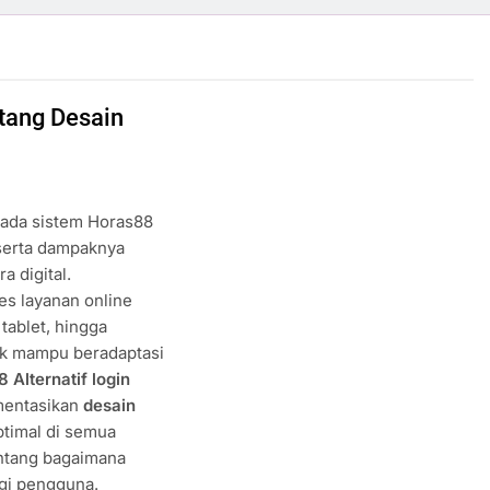
ntang Desain
pada sistem Horas88
 serta dampaknya
 digital.
es layanan online
tablet, hingga
tuk mampu beradaptasi
 Alternatif login
mentasikan
desain
timal di semua
entang bagaimana
gi pengguna.