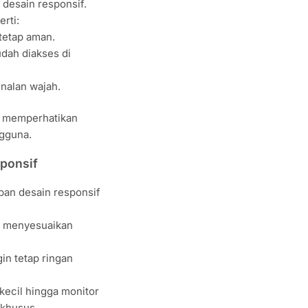
 desain responsif.
rti:
tetap aman.
dah diakses di
enalan wajah.
ya memperhatikan
ngguna.
ponsif
an desain responsif
s menyesuaikan
n tetap ringan
kecil hingga monitor
 khusus.