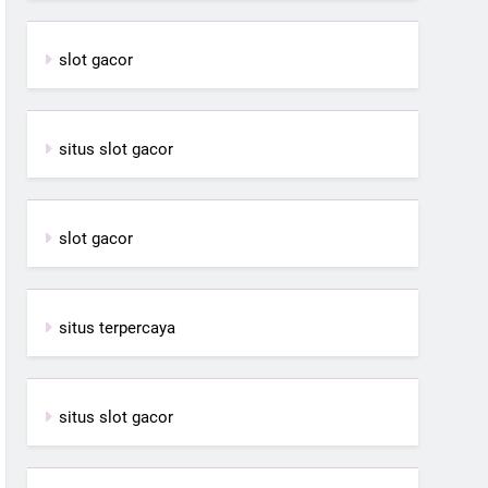
slot gacor
situs slot gacor
slot gacor
situs terpercaya
situs slot gacor