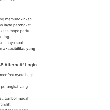
yang memungkinkan
n layar perangkat
akses tanpa perlu
nting.
kan hanya soal
an
aksesibilitas yang
 Alternatif Login
manfaat nyata bagi
perangkat yang
hat, tombol mudah
tindih.