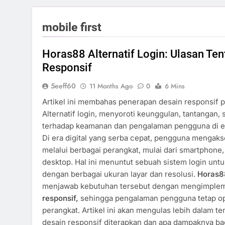
mobile first
Horas88 Alternatif Login: Ulasan Te
Responsif
5eeff60
11 Months Ago
0
6 Mins
Artikel ini membahas penerapan desain responsif 
Alternatif login, menyoroti keunggulan, tantangan,
terhadap keamanan dan pengalaman pengguna di era
Di era digital yang serba cepat, pengguna mengaks
melalui berbagai perangkat, mulai dari smartphone, 
desktop. Hal ini menuntut sebuah sistem login un
dengan berbagai ukuran layar dan resolusi.
Horas88
menjawab kebutuhan tersebut dengan mengimple
responsif,
sehingga pengalaman pengguna tetap op
perangkat. Artikel ini akan mengulas lebih dalam t
desain responsif diterapkan dan apa dampaknya ba