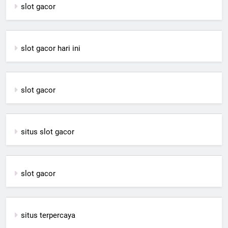
slot gacor
slot gacor hari ini
slot gacor
situs slot gacor
slot gacor
situs terpercaya