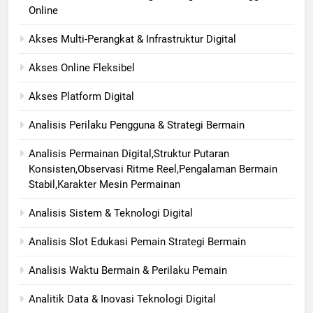
Online
Akses Multi-Perangkat & Infrastruktur Digital
Akses Online Fleksibel
Akses Platform Digital
Analisis Perilaku Pengguna & Strategi Bermain
Analisis Permainan Digital,Struktur Putaran
Konsisten,Observasi Ritme Reel,Pengalaman Bermain
Stabil,Karakter Mesin Permainan
Analisis Sistem & Teknologi Digital
Analisis Slot Edukasi Pemain Strategi Bermain
Analisis Waktu Bermain & Perilaku Pemain
Analitik Data & Inovasi Teknologi Digital