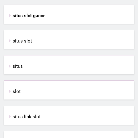
situs slot gacor
situs slot
situs
slot
situs link slot