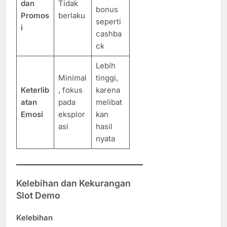
dan
Tidak
bonus
Promos
berlaku
seperti
i
cashba
ck
Lebih
Minimal
tinggi,
Keterlib
, fokus
karena
atan
pada
melibat
Emosi
eksplor
kan
asi
hasil
nyata
Kelebihan dan Kekurangan
Slot Demo
Kelebihan