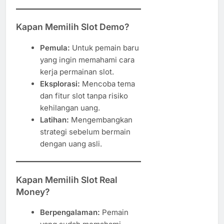
Kapan Memilih Slot Demo?
Pemula:
Untuk pemain baru
yang ingin memahami cara
kerja permainan slot.
Eksplorasi:
Mencoba tema
dan fitur slot tanpa risiko
kehilangan uang.
Latihan:
Mengembangkan
strategi sebelum bermain
dengan uang asli.
Kapan Memilih Slot Real
Money?
Berpengalaman:
Pemain