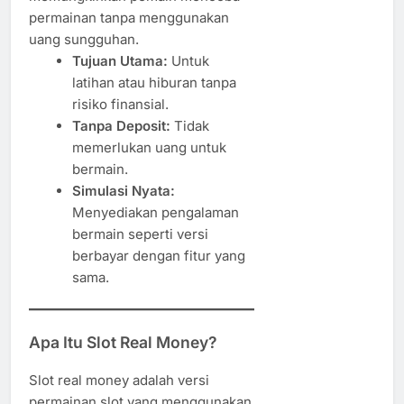
permainan tanpa menggunakan
uang sungguhan.
Tujuan Utama:
Untuk
latihan atau hiburan tanpa
risiko finansial.
Tanpa Deposit:
Tidak
memerlukan uang untuk
bermain.
Simulasi Nyata:
Menyediakan pengalaman
bermain seperti versi
berbayar dengan fitur yang
sama.
Apa Itu Slot Real Money?
Slot real money adalah versi
permainan slot yang menggunakan