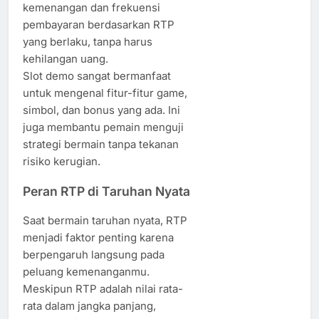
kemenangan dan frekuensi
pembayaran berdasarkan RTP
yang berlaku, tanpa harus
kehilangan uang.
Slot demo sangat bermanfaat
untuk mengenal fitur-fitur game,
simbol, dan bonus yang ada. Ini
juga membantu pemain menguji
strategi bermain tanpa tekanan
risiko kerugian.
Peran RTP di Taruhan Nyata
Saat bermain taruhan nyata, RTP
menjadi faktor penting karena
berpengaruh langsung pada
peluang kemenanganmu.
Meskipun RTP adalah nilai rata-
rata dalam jangka panjang,