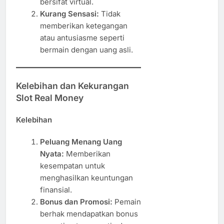
bersifat virtual.
Kurang Sensasi:
Tidak
memberikan ketegangan
atau antusiasme seperti
bermain dengan uang asli.
Kelebihan dan Kekurangan
Slot Real Money
Kelebihan
Peluang Menang Uang
Nyata:
Memberikan
kesempatan untuk
menghasilkan keuntungan
finansial.
Bonus dan Promosi:
Pemain
berhak mendapatkan bonus