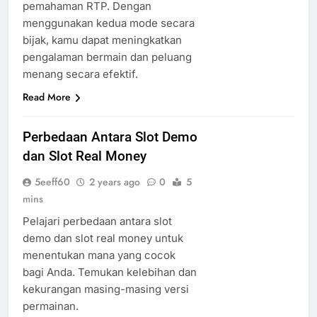
pemahaman RTP. Dengan
menggunakan kedua mode secara
bijak, kamu dapat meningkatkan
pengalaman bermain dan peluang
menang secara efektif.
Read More
Perbedaan Antara Slot Demo
dan Slot Real Money
5eeff60
2 years ago
0
5
mins
Pelajari perbedaan antara slot
demo dan slot real money untuk
menentukan mana yang cocok
bagi Anda. Temukan kelebihan dan
kekurangan masing-masing versi
permainan.