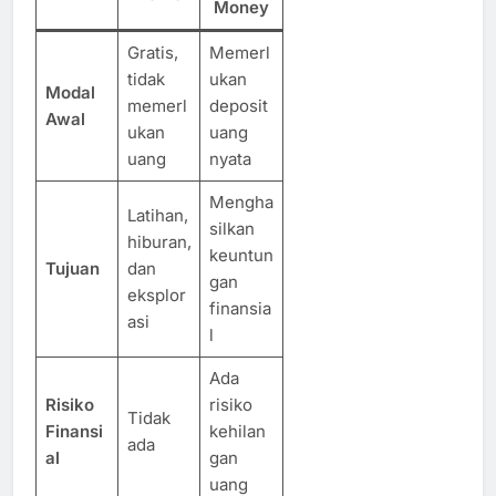
Money
Gratis,
Memerl
tidak
ukan
Modal
memerl
deposit
Awal
ukan
uang
uang
nyata
Mengha
Latihan,
silkan
hiburan,
keuntun
Tujuan
dan
gan
eksplor
finansia
asi
l
Ada
Risiko
risiko
Tidak
Finansi
kehilan
ada
al
gan
uang