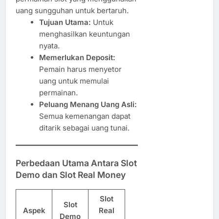
uang sungguhan untuk bertaruh.
Tujuan Utama:
Untuk
menghasilkan keuntungan
nyata.
Memerlukan Deposit:
Pemain harus menyetor
uang untuk memulai
permainan.
Peluang Menang Uang Asli:
Semua kemenangan dapat
ditarik sebagai uang tunai.
Perbedaan Utama Antara Slot
Demo dan Slot Real Money
Slot
Slot
Aspek
Real
Demo