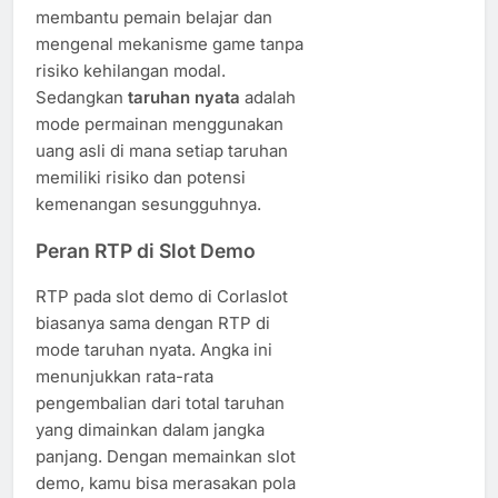
membantu pemain belajar dan
mengenal mekanisme game tanpa
risiko kehilangan modal.
Sedangkan
taruhan nyata
adalah
mode permainan menggunakan
uang asli di mana setiap taruhan
memiliki risiko dan potensi
kemenangan sesungguhnya.
Peran RTP di Slot Demo
RTP pada slot demo di Corlaslot
biasanya sama dengan RTP di
mode taruhan nyata. Angka ini
menunjukkan rata-rata
pengembalian dari total taruhan
yang dimainkan dalam jangka
panjang. Dengan memainkan slot
demo, kamu bisa merasakan pola