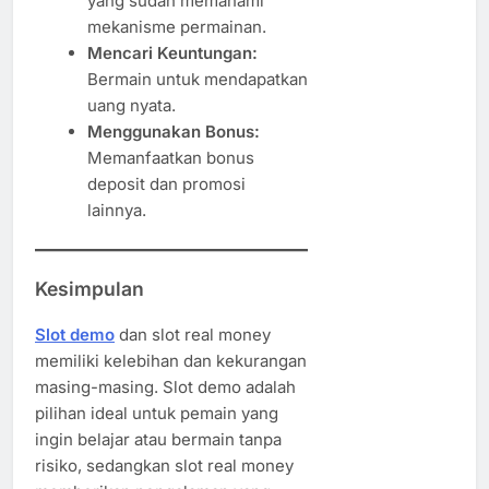
yang sudah memahami
mekanisme permainan.
Mencari Keuntungan:
Bermain untuk mendapatkan
uang nyata.
Menggunakan Bonus:
Memanfaatkan bonus
deposit dan promosi
lainnya.
Kesimpulan
Slot demo
dan slot real money
memiliki kelebihan dan kekurangan
masing-masing. Slot demo adalah
pilihan ideal untuk pemain yang
ingin belajar atau bermain tanpa
risiko, sedangkan slot real money