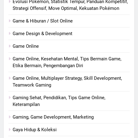
Evolusi Pokémon, Statistik Tempur, Panduan Kompetitif,
Strategi Offensif, Move Optimal, Kekuatan Pokémon
Game & Hiburan / Slot Online
Game Design & Development
Game Online
Game Online, Kesehatan Mental, Tips Bermain Game,
Etika Bermain, Pengembangan Diri
Game Online, Multiplayer Strategy, Skill Development,
Teamwork Gaming
Gaming Sehat, Pendidikan, Tips Game Online,
Keterampilan
Gaming, Game Development, Marketing
Gaya Hidup & Koleksi