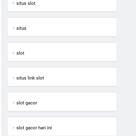
situs slot
situs
slot
situs link slot
slot gacor
slot gacor hari ini