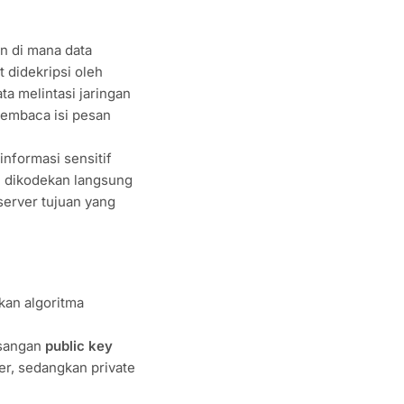
n di mana data
 didekripsi oleh
a melintasi jaringan
 membaca isi pesan
informasi sensitif
i dikodekan langsung
server tujuan yang
an algoritma
sangan
public key
ver, sedangkan private