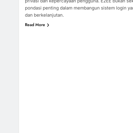
privasi dan kepercayaan pengguna. E2EE bukan seka
pondasi penting dalam membangun sistem login ya
dan berkelanjutan.
Read More