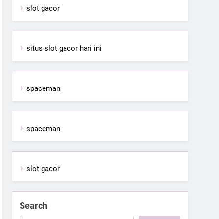
slot gacor
situs slot gacor hari ini
spaceman
spaceman
slot gacor
Search