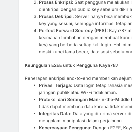
Proses Enkripsi:
Saat pengguna melakukan lo
dienkripsi dengan public key sebelum dikirim
Proses Dekripsi:
Server hanya bisa membuka
key yang sesuai, sehingga informasi tetap a
Perfect Forward Secrecy (PFS):
Kaya787 m
keamanan tambahan dengan membuat kunci 
key) yang berbeda setiap kali login. Hal ini
meski kunci lama bocor, data sesi sebelumn
Keunggulan E2EE untuk Pengguna Kaya787
Penerapan enkripsi end-to-end memberikan sejuml
Privasi Terjaga:
Data login tetap rahasia me
jaringan publik atau Wi-Fi tidak aman.
Proteksi dari Serangan Man-in-the-Middle 
tidak dapat membaca data karena tidak memili
Integritas Data:
Data yang diterima server di
mengalami manipulasi dalam perjalanan.
Kepercayaan Pengguna:
Dengan E2EE, Kay