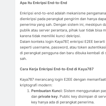
Apa Itu Enkripsi End-to-End
Enkripsi end-to-end adalah mekanisme pengamana
dienkripsi pada perangkat pengirim dan hanya dapat
penerima yang sah. Dengan sistem ini, meskipun dat
publik atau server perantara, pihak luar tidak bisa
karena tidak memiliki kunci dekripsi.
Dalam konteks login Kaya787, enkripsi E2EE berarti 
seperti username, password, atau token autentikas
di perangkat pengguna dan baru dibuka kembali di 
sah.
Cara Kerja Enkripsi End-to-End di Kaya787
Kaya787 merancang login E2EE dengan memanfaatk
kriptografi modern:
Pembuatan Kunci:
Sistem menggunakan pa
dan
private key
. Public key disimpan di ser
key hanya ada di perangkat penerima.