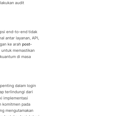
elakukan audit
si end-to-end tidak
al antar layanan, API,
ngan ke arah
post-
n untuk memastikan
 kuantum di masa
penting dalam login
p terlindungi dari
ki implementasi
dan komitmen pada
yang mengutamakan