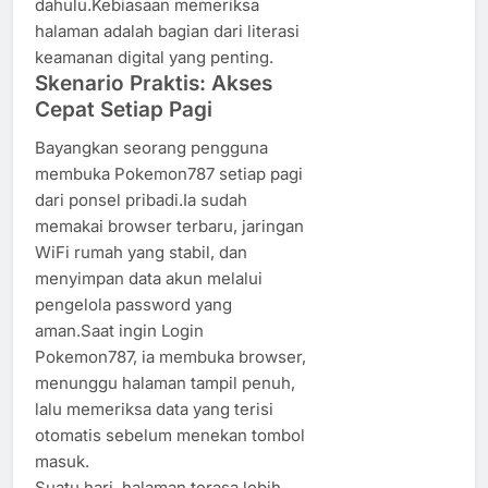
dahulu.Kebiasaan memeriksa
halaman adalah bagian dari literasi
keamanan digital yang penting.
Skenario Praktis: Akses
Cepat Setiap Pagi
Bayangkan seorang pengguna
membuka Pokemon787 setiap pagi
dari ponsel pribadi.Ia sudah
memakai browser terbaru, jaringan
WiFi rumah yang stabil, dan
menyimpan data akun melalui
pengelola password yang
aman.Saat ingin Login
Pokemon787, ia membuka browser,
menunggu halaman tampil penuh,
lalu memeriksa data yang terisi
otomatis sebelum menekan tombol
masuk.
Suatu hari, halaman terasa lebih