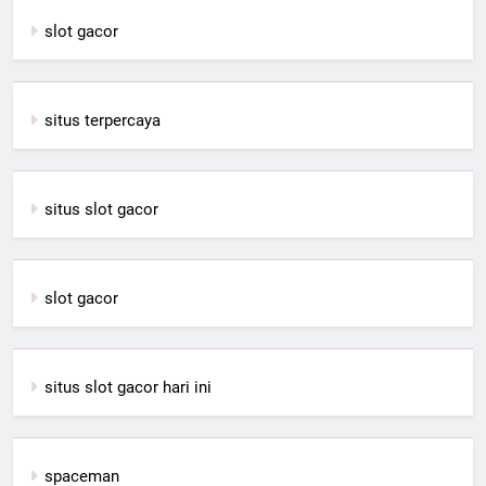
slot gacor
situs terpercaya
situs slot gacor
slot gacor
situs slot gacor hari ini
spaceman