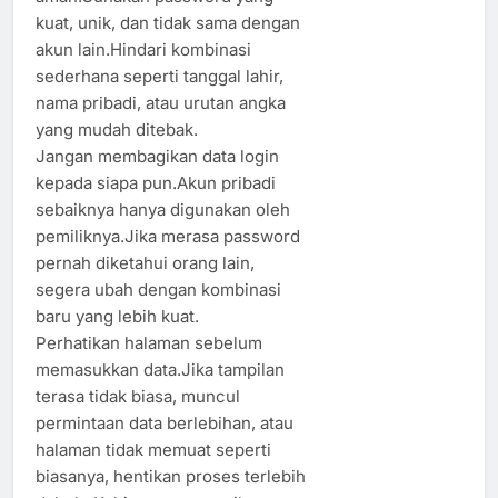
kuat, unik, dan tidak sama dengan
akun lain.Hindari kombinasi
sederhana seperti tanggal lahir,
nama pribadi, atau urutan angka
yang mudah ditebak.
Jangan membagikan data login
kepada siapa pun.Akun pribadi
sebaiknya hanya digunakan oleh
pemiliknya.Jika merasa password
pernah diketahui orang lain,
segera ubah dengan kombinasi
baru yang lebih kuat.
Perhatikan halaman sebelum
memasukkan data.Jika tampilan
terasa tidak biasa, muncul
permintaan data berlebihan, atau
halaman tidak memuat seperti
biasanya, hentikan proses terlebih