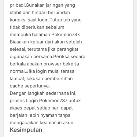
pribadi.Gunakan jaringan yang
stabil dan hindari berpindah
koneksi saat login.Tutup tab yang
tidak diperlukan sebelum
membuka halaman Pokemon787.
Biasakan keluar dari akun setelah
selesai, terutama jika perangkat
digunakan bersama.Periksa secara
berkala apakah browser bekerja
normal.Jika login mulai terasa
lambat, lakukan pembersihan
cache seperlunya.
Dengan langkah sederhana ini,
proses Login Pokemon787 untuk
akses cepat setiap hari dapat
berjalan lebih nyaman tanpa
mengabaikan keamanan akun.
Kesimpulan