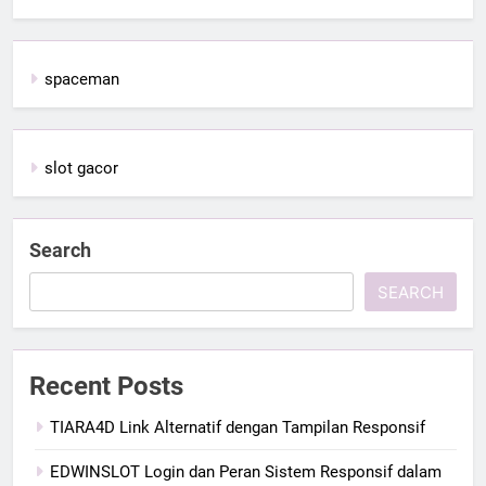
spaceman
slot gacor
Search
SEARCH
Recent Posts
TIARA4D Link Alternatif dengan Tampilan Responsif
EDWINSLOT Login dan Peran Sistem Responsif dalam