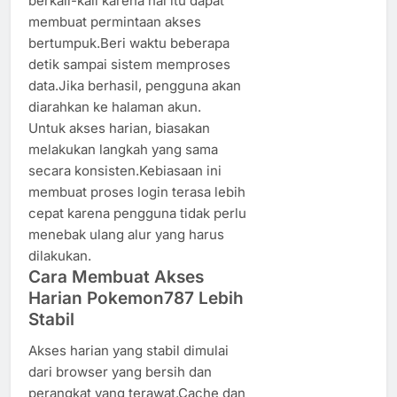
berkali-kali karena hal itu dapat
membuat permintaan akses
bertumpuk.Beri waktu beberapa
detik sampai sistem memproses
data.Jika berhasil, pengguna akan
diarahkan ke halaman akun.
Untuk akses harian, biasakan
melakukan langkah yang sama
secara konsisten.Kebiasaan ini
membuat proses login terasa lebih
cepat karena pengguna tidak perlu
menebak ulang alur yang harus
dilakukan.
Cara Membuat Akses
Harian Pokemon787 Lebih
Stabil
Akses harian yang stabil dimulai
dari browser yang bersih dan
perangkat yang terawat.Cache dan