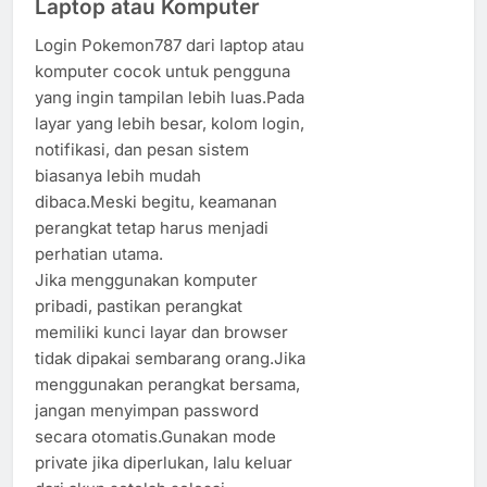
Laptop atau Komputer
Login Pokemon787 dari laptop atau
komputer cocok untuk pengguna
yang ingin tampilan lebih luas.Pada
layar yang lebih besar, kolom login,
notifikasi, dan pesan sistem
biasanya lebih mudah
dibaca.Meski begitu, keamanan
perangkat tetap harus menjadi
perhatian utama.
Jika menggunakan komputer
pribadi, pastikan perangkat
memiliki kunci layar dan browser
tidak dipakai sembarang orang.Jika
menggunakan perangkat bersama,
jangan menyimpan password
secara otomatis.Gunakan mode
private jika diperlukan, lalu keluar