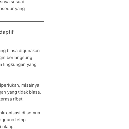
snya sesuai
osedur yang
daptif
ng biasa digunakan
gin berlangsung
m lingkungan yang
iperlukan, misalnya
an yang tidak biasa.
erasa ribet.
inkronisasi di semua
ngguna tetap
 ulang.