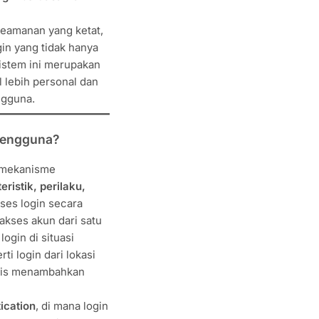
keamanan yang ketat,
n yang tidak hanya
Sistem ini merupakan
 lebih personal dan
ngguna.
Pengguna?
 mekanisme
ristik, perilaku,
es login secara
akses akun dari satu
ogin di situasi
i login dari lokasi
atis menambahkan
ication
, di mana login