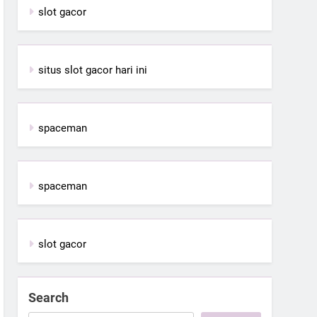
slot gacor
situs slot gacor hari ini
spaceman
spaceman
slot gacor
Search