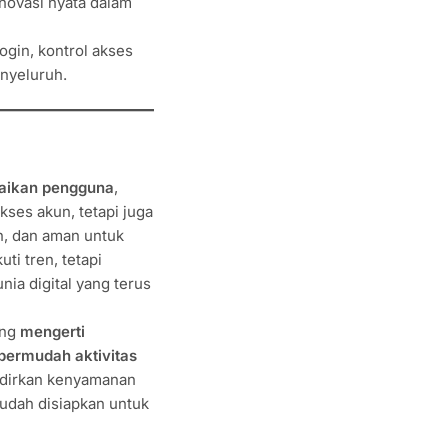
ovasi nyata dalam
gin, kontrol akses
enyeluruh.
uaikan pengguna
,
ses akun, tetapi juga
n, dan aman untuk
ti tren, tetapi
nia digital yang terus
ang
mengerti
permudah aktivitas
adirkan kenyamanan
sudah disiapkan untuk