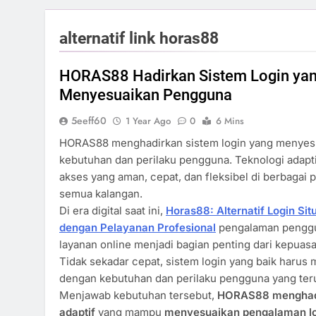
alternatif link horas88
HORAS88 Hadirkan Sistem Login ya
Menyesuaikan Pengguna
5eeff60
1 Year Ago
0
6 Mins
HORAS88 menghadirkan sistem login yang menyes
kebutuhan dan perilaku pengguna. Teknologi adapt
akses yang aman, cepat, dan fleksibel di berbagai 
semua kalangan.
Di era digital saat ini,
Horas88: Alternatif Login Si
dengan Pelayanan Profesional
pengalaman pengg
layanan online menjadi bagian penting dari kepua
Tidak sekadar cepat, sistem login yang baik harus
dengan kebutuhan dan perilaku pengguna yang ter
Menjawab kebutuhan tersebut,
HORAS88 menghadi
adaptif
yang mampu
menyesuaikan pengalaman lo