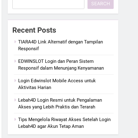
SEARCH
Recent Posts
TIARA4D Link Alternatif dengan Tampilan
Responsif
EDWINSLOT Login dan Peran Sistem
Responsif dalam Menunjang Kenyamanan
Login Edwinslot Mobile Access untuk
Aktivitas Harian
Lebah4D Login Resmi untuk Pengalaman
Akses yang Lebih Praktis dan Terarah
Tips Mengelola Riwayat Akses Setelah Login
Lebah4D agar Akun Tetap Aman