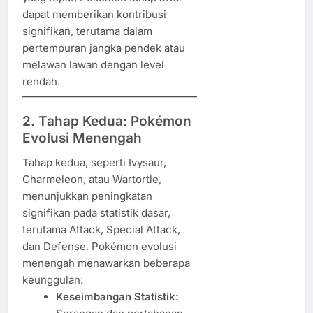
dapat memberikan kontribusi
signifikan, terutama dalam
pertempuran jangka pendek atau
melawan lawan dengan level
rendah.
2. Tahap Kedua: Pokémon
Evolusi Menengah
Tahap kedua, seperti Ivysaur,
Charmeleon, atau Wartortle,
menunjukkan peningkatan
signifikan pada statistik dasar,
terutama Attack, Special Attack,
dan Defense. Pokémon evolusi
menengah menawarkan beberapa
keunggulan:
Keseimbangan Statistik: