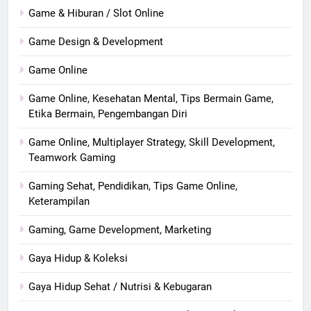
Game & Hiburan / Slot Online
Game Design & Development
Game Online
Game Online, Kesehatan Mental, Tips Bermain Game,
Etika Bermain, Pengembangan Diri
Game Online, Multiplayer Strategy, Skill Development,
Teamwork Gaming
Gaming Sehat, Pendidikan, Tips Game Online,
Keterampilan
Gaming, Game Development, Marketing
Gaya Hidup & Koleksi
Gaya Hidup Sehat / Nutrisi & Kebugaran