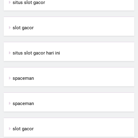
situs slot gacor
slot gacor
situs slot gacor hari ini
spaceman
spaceman
slot gacor