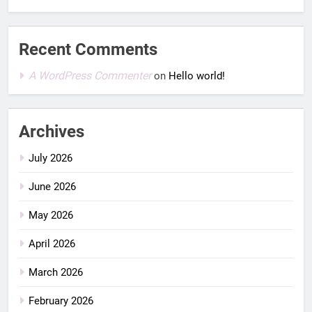
Recent Comments
A WordPress Commenter
on
Hello world!
Archives
July 2026
June 2026
May 2026
April 2026
March 2026
February 2026