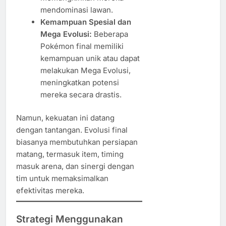
mendominasi lawan.
Kemampuan Spesial dan
Mega Evolusi:
Beberapa
Pokémon final memiliki
kemampuan unik atau dapat
melakukan Mega Evolusi,
meningkatkan potensi
mereka secara drastis.
Namun, kekuatan ini datang
dengan tantangan. Evolusi final
biasanya membutuhkan persiapan
matang, termasuk item, timing
masuk arena, dan sinergi dengan
tim untuk memaksimalkan
efektivitas mereka.
Strategi Menggunakan