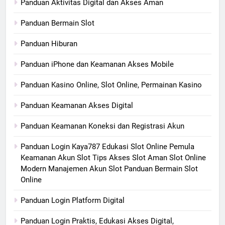
Panduan Aktivitas Digital dan Akses Aman
Panduan Bermain Slot
Panduan Hiburan
Panduan iPhone dan Keamanan Akses Mobile
Panduan Kasino Online, Slot Online, Permainan Kasino
Panduan Keamanan Akses Digital
Panduan Keamanan Koneksi dan Registrasi Akun
Panduan Login Kaya787 Edukasi Slot Online Pemula
Keamanan Akun Slot Tips Akses Slot Aman Slot Online
Modern Manajemen Akun Slot Panduan Bermain Slot
Online
Panduan Login Platform Digital
Panduan Login Praktis, Edukasi Akses Digital,