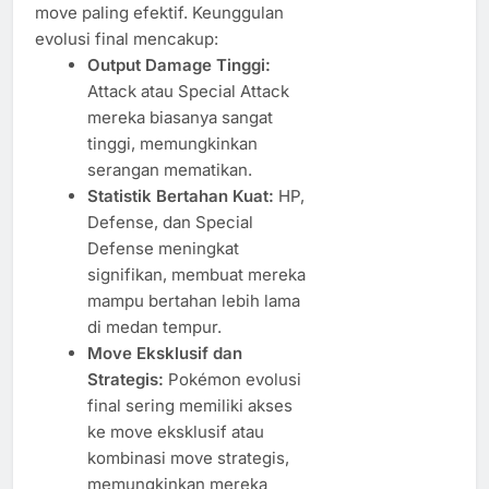
move paling efektif. Keunggulan
evolusi final mencakup:
Output Damage Tinggi:
Attack atau Special Attack
mereka biasanya sangat
tinggi, memungkinkan
serangan mematikan.
Statistik Bertahan Kuat:
HP,
Defense, dan Special
Defense meningkat
signifikan, membuat mereka
mampu bertahan lebih lama
di medan tempur.
Move Eksklusif dan
Strategis:
Pokémon evolusi
final sering memiliki akses
ke move eksklusif atau
kombinasi move strategis,
memungkinkan mereka