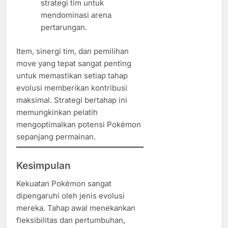
strategi tim untuk
mendominasi arena
pertarungan.
Item, sinergi tim, dan pemilihan
move yang tepat sangat penting
untuk memastikan setiap tahap
evolusi memberikan kontribusi
maksimal. Strategi bertahap ini
memungkinkan pelatih
mengoptimalkan potensi Pokémon
sepanjang permainan.
Kesimpulan
Kekuatan Pokémon sangat
dipengaruhi oleh jenis evolusi
mereka. Tahap awal menekankan
fleksibilitas dan pertumbuhan,