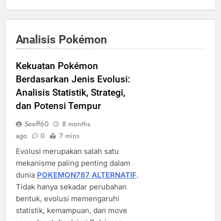
Analisis Pokémon
Kekuatan Pokémon
Berdasarkan Jenis Evolusi:
Analisis Statistik, Strategi,
dan Potensi Tempur
5eeff60
8 months
ago
0
7 mins
Evolusi merupakan salah satu
mekanisme paling penting dalam
dunia
POKEMON787 ALTERNATIF
.
Tidak hanya sekadar perubahan
bentuk, evolusi memengaruhi
statistik, kemampuan, dan move