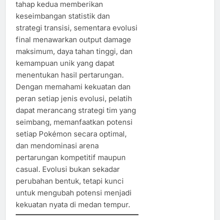
tahap kedua memberikan
keseimbangan statistik dan
strategi transisi, sementara evolusi
final menawarkan output damage
maksimum, daya tahan tinggi, dan
kemampuan unik yang dapat
menentukan hasil pertarungan.
Dengan memahami kekuatan dan
peran setiap jenis evolusi, pelatih
dapat merancang strategi tim yang
seimbang, memanfaatkan potensi
setiap Pokémon secara optimal,
dan mendominasi arena
pertarungan kompetitif maupun
casual. Evolusi bukan sekadar
perubahan bentuk, tetapi kunci
untuk mengubah potensi menjadi
kekuatan nyata di medan tempur.