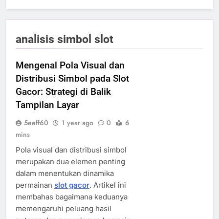
analisis simbol slot
Mengenal Pola Visual dan
Distribusi Simbol pada Slot
Gacor: Strategi di Balik
Tampilan Layar
5eeff60
1 year ago
0
6
mins
Pola visual dan distribusi simbol
merupakan dua elemen penting
dalam menentukan dinamika
permainan
slot gacor
. Artikel ini
membahas bagaimana keduanya
memengaruhi peluang hasil