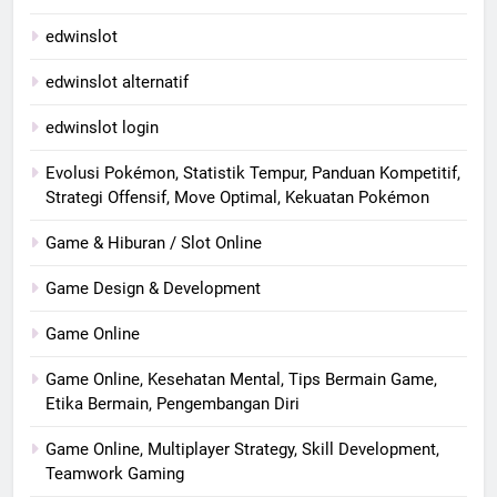
edwinslot
edwinslot alternatif
edwinslot login
Evolusi Pokémon, Statistik Tempur, Panduan Kompetitif,
Strategi Offensif, Move Optimal, Kekuatan Pokémon
Game & Hiburan / Slot Online
Game Design & Development
Game Online
Game Online, Kesehatan Mental, Tips Bermain Game,
Etika Bermain, Pengembangan Diri
Game Online, Multiplayer Strategy, Skill Development,
Teamwork Gaming