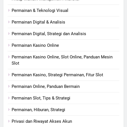
Permainan & Teknologi Visual
Permainan Digital & Analisis
Permainan Digital, Strategi dan Analisis
Permainan Kasino Online
Permainan Kasino Online, Slot Online, Panduan Mesin
Slot
Permainan Kasino, Strategi Permainan, Fitur Slot
Permainan Online, Panduan Bermain
Permainan Slot, Tips & Strategi
Permainan, Hiburan, Strategi
Privasi dan Riwayat Akses Akun