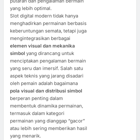
putaran dan pengalaman bermain
yang lebih optimal.
Slot digital modern tidak hanya
menghadirkan permainan berbasis
keberuntungan semata, tetapi juga
mengintegrasikan berbagai
elemen visual dan mekanika
simbol
yang dirancang untuk
menciptakan pengalaman bermain
yang seru dan imersif. Salah satu
aspek teknis yang jarang disadari
oleh pemain adalah bagaimana
pola visual dan distribusi simbol
berperan penting dalam
membentuk dinamika permainan,
termasuk dalam kategori
permainan yang dianggap “gacor”
atau lebih sering memberikan hasil
yang menarik.