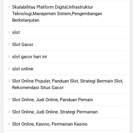
Skalabilitas Platform Digital,Infrastruktur
Teknologi,Manajemen Sistem,Pengembangan
Berkelanjutan
slot
Slot Gacor
slot gacor hari ini
slot online
Slot Online Populer, Panduan Slot, Strategi Bermain Slot,
Rekomendasi Situs Gacor
Slot Online, Judi Online, Panduan Pemain
Slot Online, Judi Online, Strategi Permainan
Slot Online, Kasino, Permainan Kasino