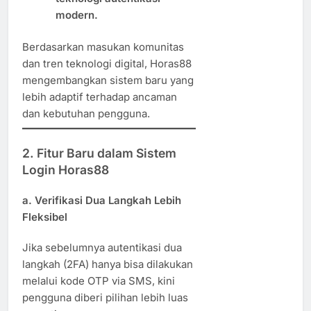
modern.
Berdasarkan masukan komunitas
dan tren teknologi digital, Horas88
mengembangkan sistem baru yang
lebih adaptif terhadap ancaman
dan kebutuhan pengguna.
2. Fitur Baru dalam Sistem
Login Horas88
a. Verifikasi Dua Langkah Lebih
Fleksibel
Jika sebelumnya autentikasi dua
langkah (2FA) hanya bisa dilakukan
melalui kode OTP via SMS, kini
pengguna diberi pilihan lebih luas