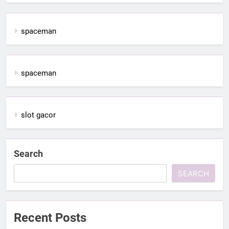
spaceman
spaceman
slot gacor
Search
SEARCH
Recent Posts