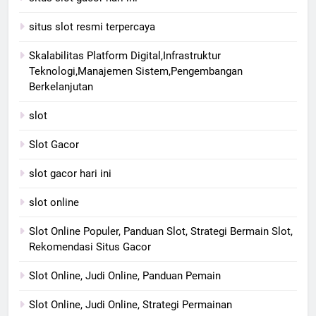
situs slot resmi terpercaya
Skalabilitas Platform Digital,Infrastruktur
Teknologi,Manajemen Sistem,Pengembangan
Berkelanjutan
slot
Slot Gacor
slot gacor hari ini
slot online
Slot Online Populer, Panduan Slot, Strategi Bermain Slot,
Rekomendasi Situs Gacor
Slot Online, Judi Online, Panduan Pemain
Slot Online, Judi Online, Strategi Permainan