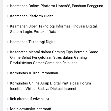
Keamanan Online, Platform Horas88, Panduan Pengguna
Keamanan Platform Digital
Keamanan Siber, Teknologi Informasi, Inovasi Digital,
Sistem Login, Proteksi Data
Keamanan Teknologi Digital
Kesehatan Mental dalam Gaming Tips Bermain Game
Online Sehat Pengelolaan Stres dalam Gaming
Produktivitas Gamer Game dan Relaksasi
Komunitas & Tren Permainan
Komunitas Online Arsip Digital Partisipasi Forum
Identitas Virtual Budaya Diskusi Internet
link alternatif edwinslot
login edwinslot alternatif