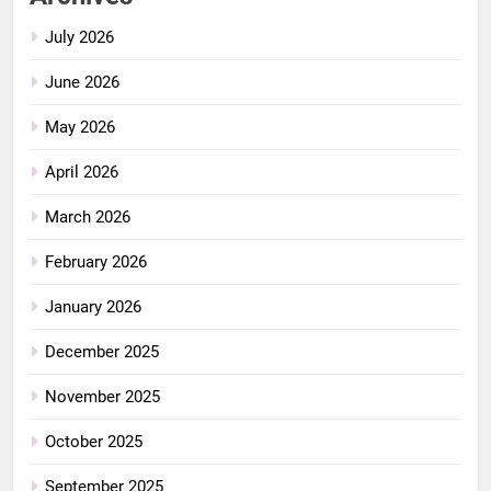
July 2026
June 2026
May 2026
April 2026
March 2026
February 2026
January 2026
December 2025
November 2025
October 2025
September 2025