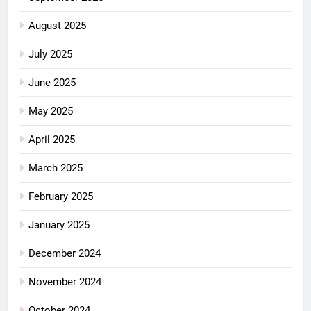
August 2025
July 2025
June 2025
May 2025
April 2025
March 2025
February 2025
January 2025
December 2024
November 2024
October 2024