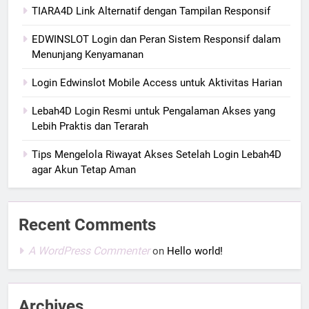
TIARA4D Link Alternatif dengan Tampilan Responsif
EDWINSLOT Login dan Peran Sistem Responsif dalam
Menunjang Kenyamanan
Login Edwinslot Mobile Access untuk Aktivitas Harian
Lebah4D Login Resmi untuk Pengalaman Akses yang
Lebih Praktis dan Terarah
Tips Mengelola Riwayat Akses Setelah Login Lebah4D
agar Akun Tetap Aman
Recent Comments
A WordPress Commenter
on
Hello world!
Archives