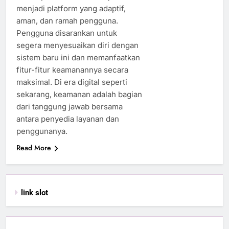
menjadi platform yang adaptif,
aman, dan ramah pengguna.
Pengguna disarankan untuk
segera menyesuaikan diri dengan
sistem baru ini dan memanfaatkan
fitur-fitur keamanannya secara
maksimal. Di era digital seperti
sekarang, keamanan adalah bagian
dari tanggung jawab bersama
antara penyedia layanan dan
penggunanya.
Read More
link slot