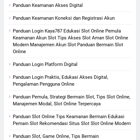
Panduan Keamanan Akses Digital
Panduan Keamanan Koneksi dan Registrasi Akun
Panduan Login Kaya787 Edukasi Slot Online Pemula
Keamanan Akun Slot Tips Akses Slot Aman Slot Online
Modern Manajemen Akun Slot Panduan Bermain Slot
Online
Panduan Login Platform Digital
Panduan Login Praktis, Edukasi Akses Digital,
Pengalaman Pengguna Online
Panduan Pemula, Strategi Bermain Slot, Tips Slot Online,
Manajemen Modal, Slot Online Terpercaya
Panduan Slot Online Tips Keamanan Bermain Edukasi
Pemain Slot Rekomendasi Situs Slot Slot Online Modern
Panduan Slot, Game Online, Tips Bermain