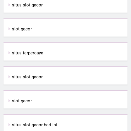
situs slot gacor
slot gacor
situs terpercaya
situs slot gacor
slot gacor
situs slot gacor hari ini