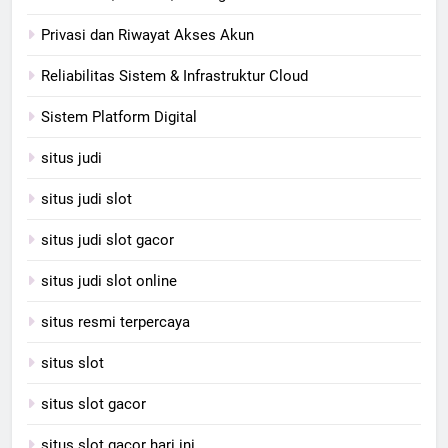
Privasi dan Riwayat Akses Akun
Reliabilitas Sistem & Infrastruktur Cloud
Sistem Platform Digital
situs judi
situs judi slot
situs judi slot gacor
situs judi slot online
situs resmi terpercaya
situs slot
situs slot gacor
situs slot gacor hari ini