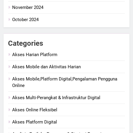
November 2024
October 2024
Categories
Akses Harian Platform
Akses Mobile dan Aktivitas Harian
Akses Mobile,Platform Digital,Pengalaman Pengguna
Online
Akses Multi-Perangkat & Infrastruktur Digital
Akses Online Fleksibel
Akses Platform Digital