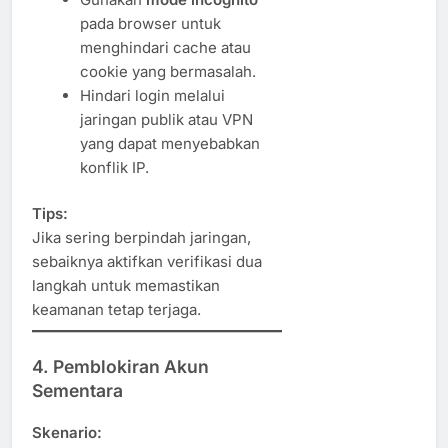
pada browser untuk
menghindari cache atau
cookie yang bermasalah.
Hindari login melalui
jaringan publik atau VPN
yang dapat menyebabkan
konflik IP.
Tips:
Jika sering berpindah jaringan,
sebaiknya aktifkan verifikasi dua
langkah untuk memastikan
keamanan tetap terjaga.
4. Pemblokiran Akun
Sementara
Skenario: