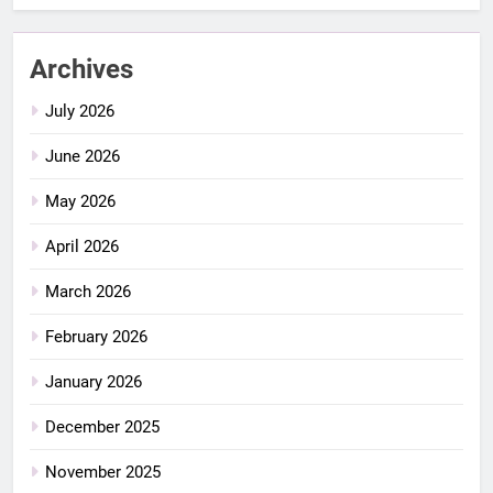
Archives
July 2026
June 2026
May 2026
April 2026
March 2026
February 2026
January 2026
December 2025
November 2025