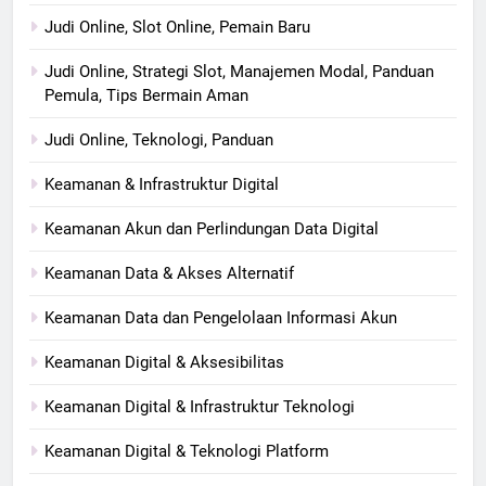
Judi Online, Slot Online, Pemain Baru
Judi Online, Strategi Slot, Manajemen Modal, Panduan
Pemula, Tips Bermain Aman
Judi Online, Teknologi, Panduan
Keamanan & Infrastruktur Digital
Keamanan Akun dan Perlindungan Data Digital
Keamanan Data & Akses Alternatif
Keamanan Data dan Pengelolaan Informasi Akun
Keamanan Digital & Aksesibilitas
Keamanan Digital & Infrastruktur Teknologi
Keamanan Digital & Teknologi Platform