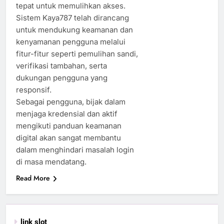
tepat untuk memulihkan akses.
Sistem Kaya787 telah dirancang
untuk mendukung keamanan dan
kenyamanan pengguna melalui
fitur-fitur seperti pemulihan sandi,
verifikasi tambahan, serta
dukungan pengguna yang
responsif.
Sebagai pengguna, bijak dalam
menjaga kredensial dan aktif
mengikuti panduan keamanan
digital akan sangat membantu
dalam menghindari masalah login
di masa mendatang.
Read More
link slot