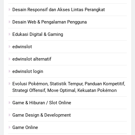
Desain Responsif dan Akses Lintas Perangkat
Desain Web & Pengalaman Pengguna
Edukasi Digital & Gaming
edwinslot
edwinslot alternatif
edwinslot login
Evolusi Pokémon, Statistik Tempur, Panduan Kompetitif,
Strategi Offensif, Move Optimal, Kekuatan Pokémon
Game & Hiburan / Slot Online
Game Design & Development
Game Online