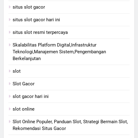
situs slot gacor
situs slot gacor hari ini
situs slot resmi terpercaya
Skalabilitas Platform Digital,Infrastruktur
Teknologi,Manajemen Sistem,Pengembangan
Berkelanjutan
slot
Slot Gacor
slot gacor hari ini
slot online
Slot Online Populer, Panduan Slot, Strategi Bermain Slot,
Rekomendasi Situs Gacor