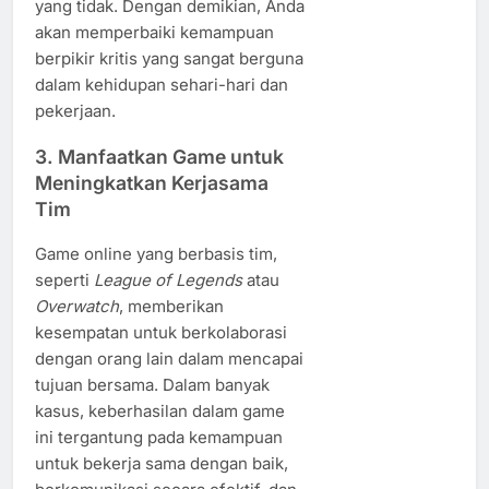
yang tidak. Dengan demikian, Anda
akan memperbaiki kemampuan
berpikir kritis yang sangat berguna
dalam kehidupan sehari-hari dan
pekerjaan.
3. Manfaatkan Game untuk
Meningkatkan Kerjasama
Tim
Game online yang berbasis tim,
seperti
League of Legends
atau
Overwatch
, memberikan
kesempatan untuk berkolaborasi
dengan orang lain dalam mencapai
tujuan bersama. Dalam banyak
kasus, keberhasilan dalam game
ini tergantung pada kemampuan
untuk bekerja sama dengan baik,