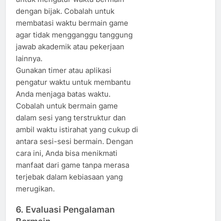
dengan bijak. Cobalah untuk
membatasi waktu bermain game
agar tidak mengganggu tanggung
jawab akademik atau pekerjaan
lainnya.
Gunakan timer atau aplikasi
pengatur waktu untuk membantu
Anda menjaga batas waktu.
Cobalah untuk bermain game
dalam sesi yang terstruktur dan
ambil waktu istirahat yang cukup di
antara sesi-sesi bermain. Dengan
cara ini, Anda bisa menikmati
manfaat dari game tanpa merasa
terjebak dalam kebiasaan yang
merugikan.
6. Evaluasi Pengalaman