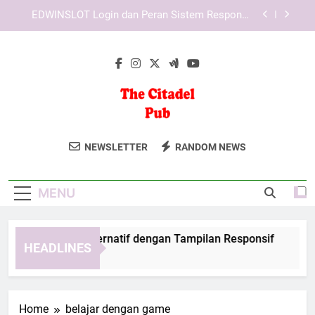
Skip
Login Edwinslot Mobile Access untuk Aktivitas
to
Harian
content
Lebah4D Login Resmi untuk Pengalaman Akses
yang Lebih Praktis dan Terarah
TIARA4D Link Alternatif dengan Tampilan
Responsif
EDWINSLOT Login dan Peran Sistem Responsif
dalam Menunjang Kenyamanan
The Citadel Pub
Bersantai Di The Citadel Pub, Tempat
Login Edwinslot Mobile Access untuk Aktivitas
NEWSLETTER
RANDOM NEWS
Harian
Berkumpul Dengan Suasana Klasik Dan
Lebah4D Login Resmi untuk Pengalaman Akses
Pilihan Minuman Yang Beragam.
yang Lebih Praktis dan Terarah
MENU
ARA4D Link Alternatif dengan Tampilan Responsif
EDWI
HEADLINES
Weeks Ago
1 Mon
Home
belajar dengan game