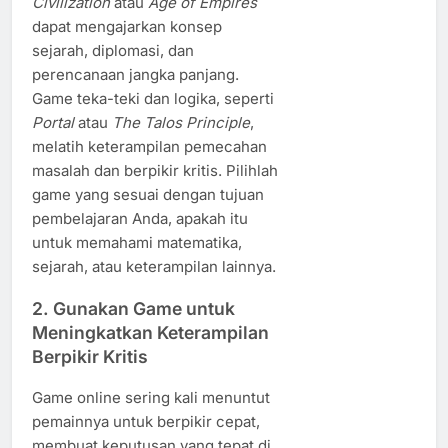
Civilization
atau
Age of Empires
dapat mengajarkan konsep
sejarah, diplomasi, dan
perencanaan jangka panjang.
Game teka-teki dan logika, seperti
Portal
atau
The Talos Principle
,
melatih keterampilan pemecahan
masalah dan berpikir kritis. Pilihlah
game yang sesuai dengan tujuan
pembelajaran Anda, apakah itu
untuk memahami matematika,
sejarah, atau keterampilan lainnya.
2. Gunakan Game untuk
Meningkatkan Keterampilan
Berpikir Kritis
Game online sering kali menuntut
pemainnya untuk berpikir cepat,
membuat keputusan yang tepat di