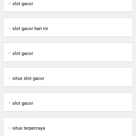
slot gacor
slot gacor hari ini
slot gacor
situs slot gacor
slot gacor
situs terpercaya