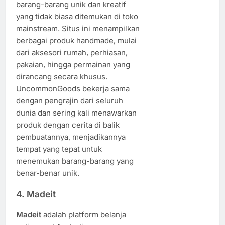
barang-barang unik dan kreatif
yang tidak biasa ditemukan di toko
mainstream. Situs ini menampilkan
berbagai produk handmade, mulai
dari aksesori rumah, perhiasan,
pakaian, hingga permainan yang
dirancang secara khusus.
UncommonGoods bekerja sama
dengan pengrajin dari seluruh
dunia dan sering kali menawarkan
produk dengan cerita di balik
pembuatannya, menjadikannya
tempat yang tepat untuk
menemukan barang-barang yang
benar-benar unik.
4.
Madeit
Madeit
adalah platform belanja