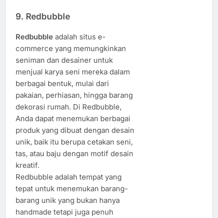
9.
Redbubble
Redbubble
adalah situs e-
commerce yang memungkinkan
seniman dan desainer untuk
menjual karya seni mereka dalam
berbagai bentuk, mulai dari
pakaian, perhiasan, hingga barang
dekorasi rumah. Di Redbubble,
Anda dapat menemukan berbagai
produk yang dibuat dengan desain
unik, baik itu berupa cetakan seni,
tas, atau baju dengan motif desain
kreatif.
Redbubble adalah tempat yang
tepat untuk menemukan barang-
barang unik yang bukan hanya
handmade tetapi juga penuh