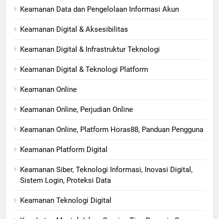
Keamanan Data dan Pengelolaan Informasi Akun
Keamanan Digital & Aksesibilitas
Keamanan Digital & Infrastruktur Teknologi
Keamanan Digital & Teknologi Platform
Keamanan Online
Keamanan Online, Perjudian Online
Keamanan Online, Platform Horas88, Panduan Pengguna
Keamanan Platform Digital
Keamanan Siber, Teknologi Informasi, Inovasi Digital,
Sistem Login, Proteksi Data
Keamanan Teknologi Digital