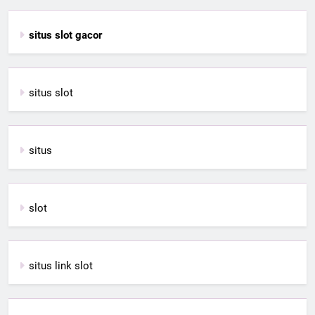
situs slot gacor
situs slot
situs
slot
situs link slot