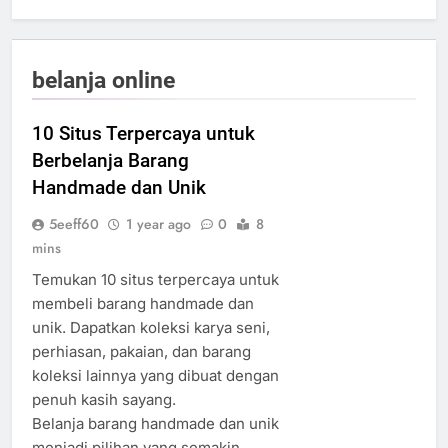
belanja online
10 Situs Terpercaya untuk
Berbelanja Barang
Handmade dan Unik
5eeff60
1 year ago
0
8
mins
Temukan 10 situs terpercaya untuk
membeli barang handmade dan
unik. Dapatkan koleksi karya seni,
perhiasan, pakaian, dan barang
koleksi lainnya yang dibuat dengan
penuh kasih sayang.
Belanja barang handmade dan unik
menjadi pilihan yang semakin