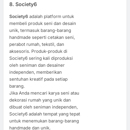
8.
Society6
Society6
adalah platform untuk
membeli produk seni dan desain
unik, termasuk barang-barang
handmade seperti cetakan seni,
perabot rumah, tekstil, dan
aksesoris. Produk-produk di
Society6 sering kali diproduksi
oleh seniman dan desainer
independen, memberikan
sentuhan kreatif pada setiap
barang.
Jika Anda mencari karya seni atau
dekorasi rumah yang unik dan
dibuat oleh seniman independen,
Society6 adalah tempat yang tepat
untuk menemukan barang-barang
handmade dan unik.