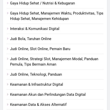
Gaya Hidup Sehat / Nutrisi & Kebugaran
Gaya Hidup Sehat, Manajemen Waktu, Produktivitas, Tips
Hidup Sehat, Manajemen Kehidupan
Interaksi & Komunikasi Digital
Judi Bola, Taruhan Online
Judi Online, Slot Online, Pemain Baru
Judi Online, Strategi Slot, Manajemen Modal, Panduan
Pemula, Tips Bermain Aman
Judi Online, Teknologi, Panduan
Keamanan & Infrastruktur Digital
Keamanan Akun dan Perlindungan Data Digital
Keamanan Data & Akses Alternatif