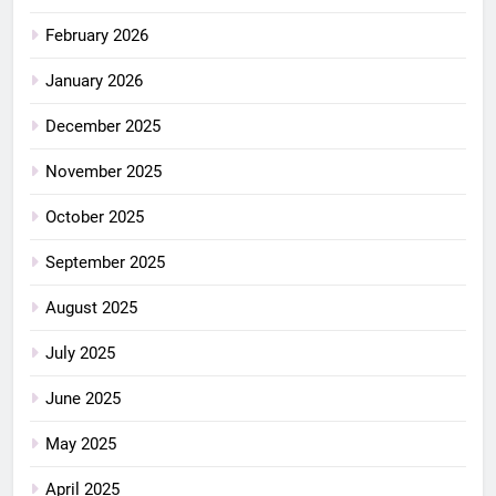
February 2026
January 2026
December 2025
November 2025
October 2025
September 2025
August 2025
July 2025
June 2025
May 2025
April 2025