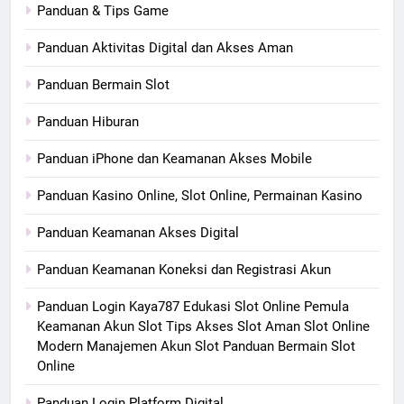
Panduan & Tips Game
Panduan Aktivitas Digital dan Akses Aman
Panduan Bermain Slot
Panduan Hiburan
Panduan iPhone dan Keamanan Akses Mobile
Panduan Kasino Online, Slot Online, Permainan Kasino
Panduan Keamanan Akses Digital
Panduan Keamanan Koneksi dan Registrasi Akun
Panduan Login Kaya787 Edukasi Slot Online Pemula
Keamanan Akun Slot Tips Akses Slot Aman Slot Online
Modern Manajemen Akun Slot Panduan Bermain Slot
Online
Panduan Login Platform Digital