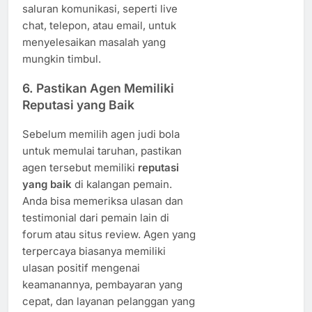
saluran komunikasi, seperti live
chat, telepon, atau email, untuk
menyelesaikan masalah yang
mungkin timbul.
6.
Pastikan Agen Memiliki
Reputasi yang Baik
Sebelum memilih agen judi bola
untuk memulai taruhan, pastikan
agen tersebut memiliki
reputasi
yang baik
di kalangan pemain.
Anda bisa memeriksa ulasan dan
testimonial dari pemain lain di
forum atau situs review. Agen yang
terpercaya biasanya memiliki
ulasan positif mengenai
keamanannya, pembayaran yang
cepat, dan layanan pelanggan yang