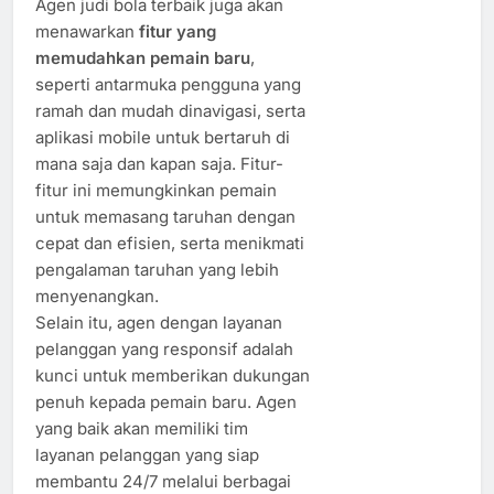
Agen judi bola terbaik juga akan
menawarkan
fitur yang
memudahkan pemain baru
,
seperti antarmuka pengguna yang
ramah dan mudah dinavigasi, serta
aplikasi mobile untuk bertaruh di
mana saja dan kapan saja. Fitur-
fitur ini memungkinkan pemain
untuk memasang taruhan dengan
cepat dan efisien, serta menikmati
pengalaman taruhan yang lebih
menyenangkan.
Selain itu, agen dengan layanan
pelanggan yang responsif adalah
kunci untuk memberikan dukungan
penuh kepada pemain baru. Agen
yang baik akan memiliki tim
layanan pelanggan yang siap
membantu 24/7 melalui berbagai