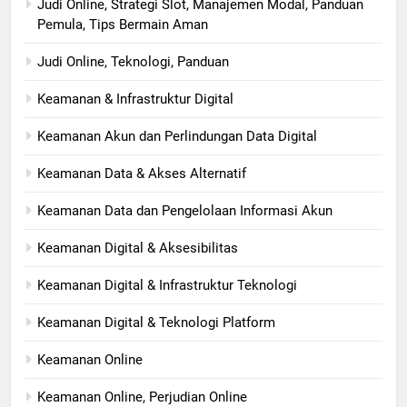
Judi Online, Strategi Slot, Manajemen Modal, Panduan
Pemula, Tips Bermain Aman
Judi Online, Teknologi, Panduan
Keamanan & Infrastruktur Digital
Keamanan Akun dan Perlindungan Data Digital
Keamanan Data & Akses Alternatif
Keamanan Data dan Pengelolaan Informasi Akun
Keamanan Digital & Aksesibilitas
Keamanan Digital & Infrastruktur Teknologi
Keamanan Digital & Teknologi Platform
Keamanan Online
Keamanan Online, Perjudian Online