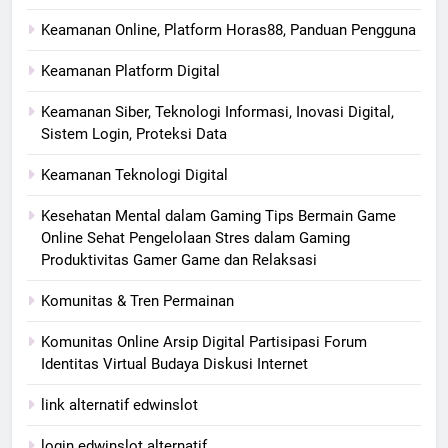
Keamanan Online, Platform Horas88, Panduan Pengguna
Keamanan Platform Digital
Keamanan Siber, Teknologi Informasi, Inovasi Digital,
Sistem Login, Proteksi Data
Keamanan Teknologi Digital
Kesehatan Mental dalam Gaming Tips Bermain Game
Online Sehat Pengelolaan Stres dalam Gaming
Produktivitas Gamer Game dan Relaksasi
Komunitas & Tren Permainan
Komunitas Online Arsip Digital Partisipasi Forum
Identitas Virtual Budaya Diskusi Internet
link alternatif edwinslot
login edwinslot alternatif