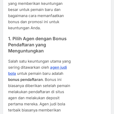
yang memberikan keuntungan
besar untuk pemain baru dan
bagaimana cara memanfaatkan
bonus dan promosi ini untuk
keuntungan Anda.
1.
Pilih Agen dengan Bonus
Pendaftaran yang
Menguntungkan
Salah satu keuntungan utama yang
sering ditawarkan oleh
agen judi
bola
untuk pemain baru adalah
bonus pendaftaran
. Bonus ini
biasanya diberikan setelah pemain
melakukan pendaftaran di situs
agen dan melakukan deposit
pertama mereka. Agen judi bola
terbaik biasanya memberikan