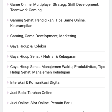
Game Online, Multiplayer Strategy, Skill Development,
Teamwork Gaming
Gaming Sehat, Pendidikan, Tips Game Online,
Keterampilan
Gaming, Game Development, Marketing
Gaya Hidup & Koleksi
Gaya Hidup Sehat / Nutrisi & Kebugaran
Gaya Hidup Sehat, Manajemen Waktu, Produktivitas, Tips
Hidup Sehat, Manajemen Kehidupan
Interaksi & Komunikasi Digital
Judi Bola, Taruhan Online
Judi Online, Slot Online, Pemain Baru