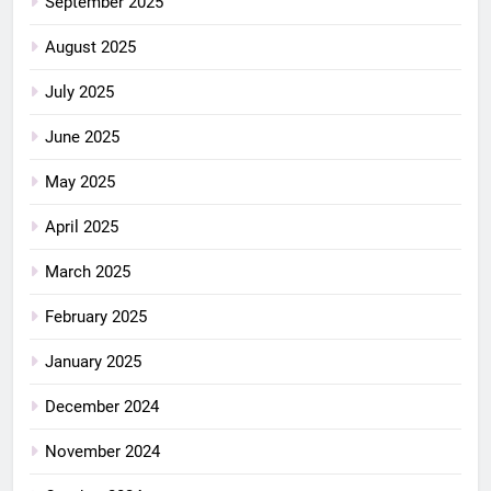
September 2025
August 2025
July 2025
June 2025
May 2025
April 2025
March 2025
February 2025
January 2025
December 2024
November 2024