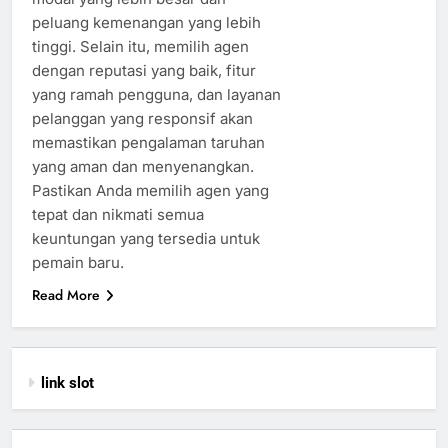
peluang kemenangan yang lebih
tinggi. Selain itu, memilih agen
dengan reputasi yang baik, fitur
yang ramah pengguna, dan layanan
pelanggan yang responsif akan
memastikan pengalaman taruhan
yang aman dan menyenangkan.
Pastikan Anda memilih agen yang
tepat dan nikmati semua
keuntungan yang tersedia untuk
pemain baru.
Read More
link slot