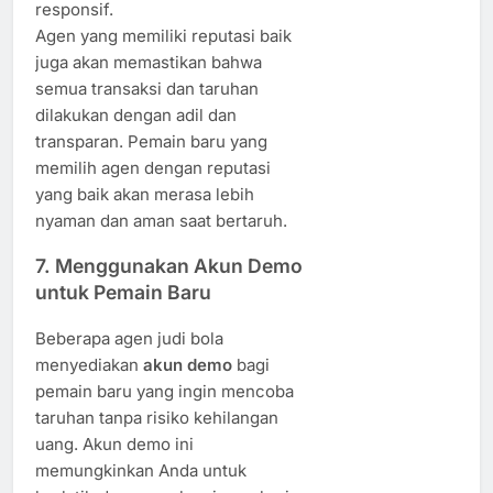
responsif.
Agen yang memiliki reputasi baik
juga akan memastikan bahwa
semua transaksi dan taruhan
dilakukan dengan adil dan
transparan. Pemain baru yang
memilih agen dengan reputasi
yang baik akan merasa lebih
nyaman dan aman saat bertaruh.
7.
Menggunakan Akun Demo
untuk Pemain Baru
Beberapa agen judi bola
menyediakan
akun demo
bagi
pemain baru yang ingin mencoba
taruhan tanpa risiko kehilangan
uang. Akun demo ini
memungkinkan Anda untuk