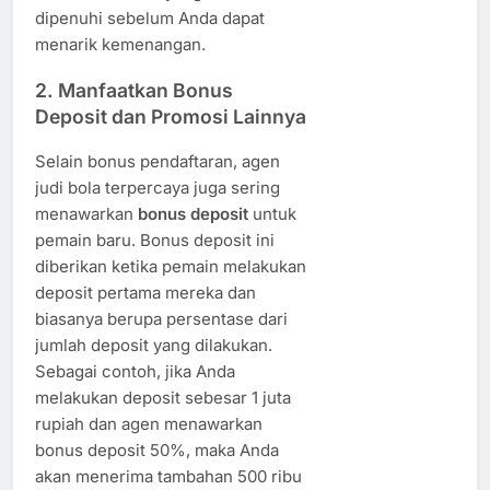
dipenuhi sebelum Anda dapat
menarik kemenangan.
2.
Manfaatkan Bonus
Deposit dan Promosi Lainnya
Selain bonus pendaftaran, agen
judi bola terpercaya juga sering
menawarkan
bonus deposit
untuk
pemain baru. Bonus deposit ini
diberikan ketika pemain melakukan
deposit pertama mereka dan
biasanya berupa persentase dari
jumlah deposit yang dilakukan.
Sebagai contoh, jika Anda
melakukan deposit sebesar 1 juta
rupiah dan agen menawarkan
bonus deposit 50%, maka Anda
akan menerima tambahan 500 ribu