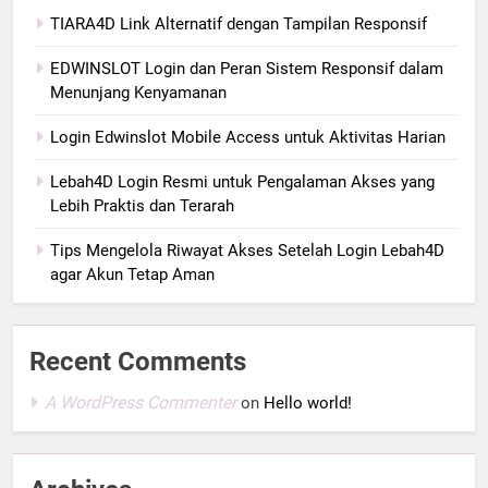
TIARA4D Link Alternatif dengan Tampilan Responsif
EDWINSLOT Login dan Peran Sistem Responsif dalam
Menunjang Kenyamanan
Login Edwinslot Mobile Access untuk Aktivitas Harian
Lebah4D Login Resmi untuk Pengalaman Akses yang
Lebih Praktis dan Terarah
Tips Mengelola Riwayat Akses Setelah Login Lebah4D
agar Akun Tetap Aman
Recent Comments
A WordPress Commenter
on
Hello world!