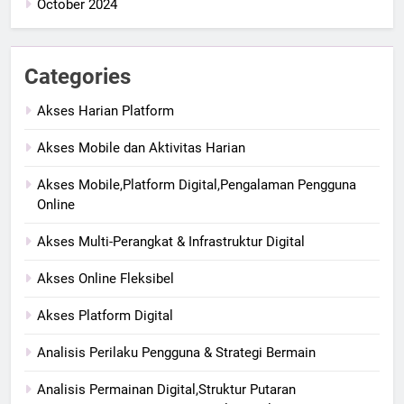
October 2024
Categories
Akses Harian Platform
Akses Mobile dan Aktivitas Harian
Akses Mobile,Platform Digital,Pengalaman Pengguna
Online
Akses Multi-Perangkat & Infrastruktur Digital
Akses Online Fleksibel
Akses Platform Digital
Analisis Perilaku Pengguna & Strategi Bermain
Analisis Permainan Digital,Struktur Putaran