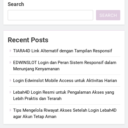
Search
SEARCH
Recent Posts
TIARA4D Link Alternatif dengan Tampilan Responsif
EDWINSLOT Login dan Peran Sistem Responsif dalam
Menunjang Kenyamanan
Login Edwinslot Mobile Access untuk Aktivitas Harian
Lebah4D Login Resmi untuk Pengalaman Akses yang
Lebih Praktis dan Terarah
Tips Mengelola Riwayat Akses Setelah Login Lebah4D
agar Akun Tetap Aman