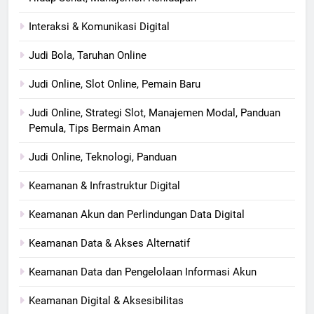
Interaksi & Komunikasi Digital
Judi Bola, Taruhan Online
Judi Online, Slot Online, Pemain Baru
Judi Online, Strategi Slot, Manajemen Modal, Panduan
Pemula, Tips Bermain Aman
Judi Online, Teknologi, Panduan
Keamanan & Infrastruktur Digital
Keamanan Akun dan Perlindungan Data Digital
Keamanan Data & Akses Alternatif
Keamanan Data dan Pengelolaan Informasi Akun
Keamanan Digital & Aksesibilitas