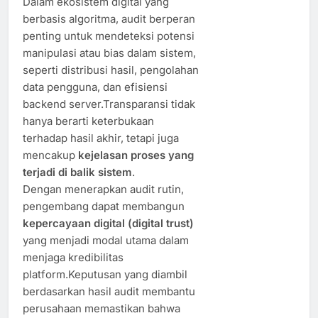
Dalam ekosistem digital yang
berbasis algoritma, audit berperan
penting untuk mendeteksi potensi
manipulasi atau bias dalam sistem,
seperti distribusi hasil, pengolahan
data pengguna, dan efisiensi
backend server.Transparansi tidak
hanya berarti keterbukaan
terhadap hasil akhir, tetapi juga
mencakup
kejelasan proses yang
terjadi di balik sistem
.
Dengan menerapkan audit rutin,
pengembang dapat membangun
kepercayaan digital (digital trust)
yang menjadi modal utama dalam
menjaga kredibilitas
platform.Keputusan yang diambil
berdasarkan hasil audit membantu
perusahaan memastikan bahwa