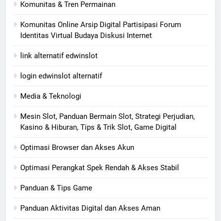
Komunitas & Tren Permainan
Komunitas Online Arsip Digital Partisipasi Forum
Identitas Virtual Budaya Diskusi Internet
link alternatif edwinslot
login edwinslot alternatif
Media & Teknologi
Mesin Slot, Panduan Bermain Slot, Strategi Perjudian,
Kasino & Hiburan, Tips & Trik Slot, Game Digital
Optimasi Browser dan Akses Akun
Optimasi Perangkat Spek Rendah & Akses Stabil
Panduan & Tips Game
Panduan Aktivitas Digital dan Akses Aman