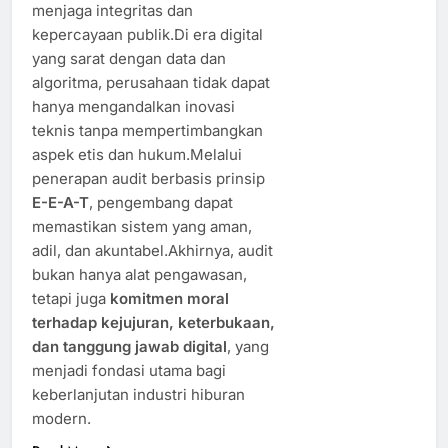
menjaga integritas dan
kepercayaan publik.Di era digital
yang sarat dengan data dan
algoritma, perusahaan tidak dapat
hanya mengandalkan inovasi
teknis tanpa mempertimbangkan
aspek etis dan hukum.Melalui
penerapan audit berbasis prinsip
E-E-A-T
, pengembang dapat
memastikan sistem yang aman,
adil, dan akuntabel.Akhirnya, audit
bukan hanya alat pengawasan,
tetapi juga
komitmen moral
terhadap kejujuran, keterbukaan,
dan tanggung jawab digital
, yang
menjadi fondasi utama bagi
keberlanjutan industri hiburan
modern.