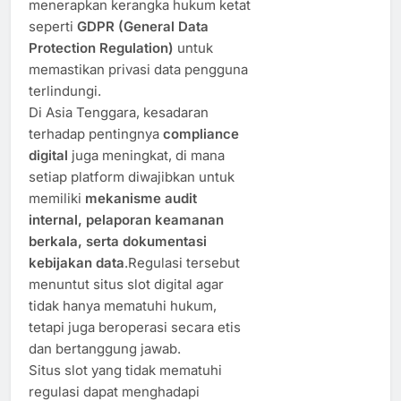
menerapkan kerangka hukum ketat
seperti
GDPR (General Data
Protection Regulation)
untuk
memastikan privasi data pengguna
terlindungi.
Di Asia Tenggara, kesadaran
terhadap pentingnya
compliance
digital
juga meningkat, di mana
setiap platform diwajibkan untuk
memiliki
mekanisme audit
internal, pelaporan keamanan
berkala, serta dokumentasi
kebijakan data
.Regulasi tersebut
menuntut situs slot digital agar
tidak hanya mematuhi hukum,
tetapi juga beroperasi secara etis
dan bertanggung jawab.
Situs slot yang tidak mematuhi
regulasi dapat menghadapi