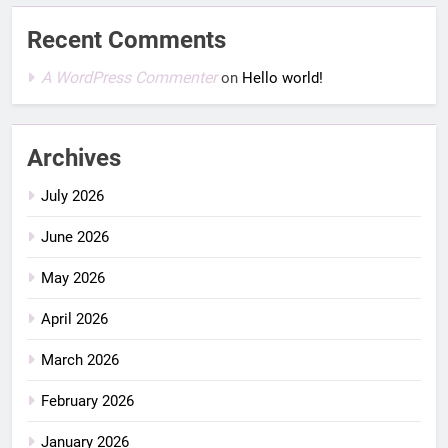
Recent Comments
A WordPress Commenter
on
Hello world!
Archives
July 2026
June 2026
May 2026
April 2026
March 2026
February 2026
January 2026