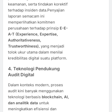
keamanan, serta tindakan korektif
terhadap insiden data.Penyajian
laporan semacam ini
memperlihatkan komitmen
perusahaan terhadap prinsip
E-E-
A-T (Experience, Expertise,
Authoritativeness,
Trustworthiness)
, yang menjadi
tolok ukur utama dalam menilai
kredibilitas digital suatu platform.
4. Teknologi Pendukung
Audit Digital
Dalam konteks modern, proses
audit kini banyak menggunakan
teknologi berbasis
blockchain, AI,
dan analitik data
untuk
meningkatkan efisiensi dan