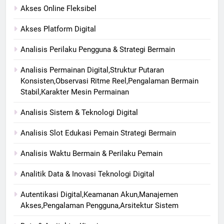
Akses Online Fleksibel
Akses Platform Digital
Analisis Perilaku Pengguna & Strategi Bermain
Analisis Permainan Digital,Struktur Putaran
Konsisten,Observasi Ritme Reel,Pengalaman Bermain
Stabil,Karakter Mesin Permainan
Analisis Sistem & Teknologi Digital
Analisis Slot Edukasi Pemain Strategi Bermain
Analisis Waktu Bermain & Perilaku Pemain
Analitik Data & Inovasi Teknologi Digital
Autentikasi Digital,Keamanan Akun,Manajemen
Akses,Pengalaman Pengguna,Arsitektur Sistem