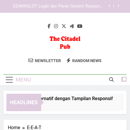
Skip
Login Edwinslot Mobile Access untuk Aktivitas
to
Harian
content
Lebah4D Login Resmi untuk Pengalaman Akses
yang Lebih Praktis dan Terarah
TIARA4D Link Alternatif dengan Tampilan
Responsif
EDWINSLOT Login dan Peran Sistem Responsif
dalam Menunjang Kenyamanan
The Citadel Pub
Bersantai Di The Citadel Pub, Tempat
Login Edwinslot Mobile Access untuk Aktivitas
NEWSLETTER
RANDOM NEWS
Harian
Berkumpul Dengan Suasana Klasik Dan
Lebah4D Login Resmi untuk Pengalaman Akses
Pilihan Minuman Yang Beragam.
yang Lebih Praktis dan Terarah
MENU
ARA4D Link Alternatif dengan Tampilan Responsif
EDWI
HEADLINES
Weeks Ago
1 Mon
Home
E-E-A-T