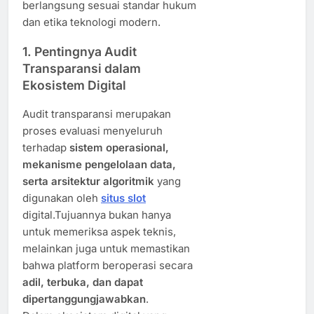
berlangsung sesuai standar hukum
dan etika teknologi modern.
1. Pentingnya Audit
Transparansi dalam
Ekosistem Digital
Audit transparansi merupakan
proses evaluasi menyeluruh
terhadap
sistem operasional,
mekanisme pengelolaan data,
serta arsitektur algoritmik
yang
digunakan oleh
situs slot
digital.Tujuannya bukan hanya
untuk memeriksa aspek teknis,
melainkan juga untuk memastikan
bahwa platform beroperasi secara
adil, terbuka, dan dapat
dipertanggungjawabkan
.