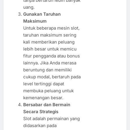
tanpa bertaruh lebih banyak
uang.
Gunakan Taruhan
Maksimum
Untuk beberapa mesin slot,
taruhan maksimum sering
kali memberikan peluang
lebih besar untuk memicu
fitur pengganda atau bonus
lainnya. Jika Anda merasa
beruntung dan memiliki
cukup modal, bertaruh pada
level tertinggi dapat
membuka peluang untuk
kemenangan besar.
Bersabar dan Bermain
Secara Strategis
Slot adalah permainan yang
didasarkan pada