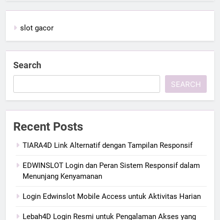
slot gacor
Search
SEARCH
Recent Posts
TIARA4D Link Alternatif dengan Tampilan Responsif
EDWINSLOT Login dan Peran Sistem Responsif dalam
Menunjang Kenyamanan
Login Edwinslot Mobile Access untuk Aktivitas Harian
Lebah4D Login Resmi untuk Pengalaman Akses yang