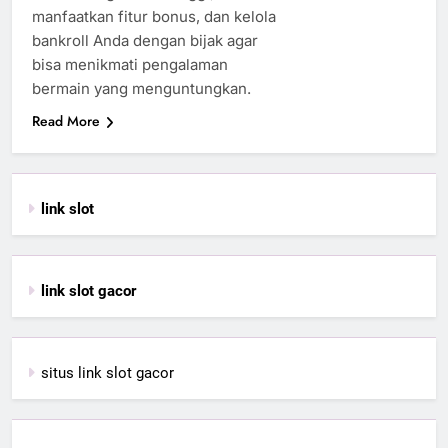
manfaatkan fitur bonus, dan kelola
bankroll Anda dengan bijak agar
bisa menikmati pengalaman
bermain yang menguntungkan.
Read More
link slot
link slot gacor
situs link slot gacor