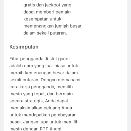
gratis dan jackpot yang
dapat memberi pemain
kesempatan untuk
memenangkan jumlah besar
dalam sekali putaran.
Kesimpulan
Fitur pengganda di slot gacor
adalah cara yang luar biasa untuk
meraih kemenangan besar dalam
sekali putaran. Dengan memahami
cara kerja pengganda, memilih
mesin yang tepat, dan bermain
secara strategis, Anda dapat
memaksimalkan peluang Anda
untuk mendapatkan pembayaran
besar. Jangan lupa untuk memilih
mesin dengan RTP tinggi,