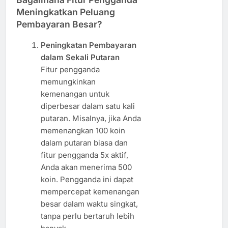
Meningkatkan Peluang
Pembayaran Besar?
Peningkatan Pembayaran
dalam Sekali Putaran
Fitur pengganda
memungkinkan
kemenangan untuk
diperbesar dalam satu kali
putaran. Misalnya, jika Anda
memenangkan 100 koin
dalam putaran biasa dan
fitur pengganda 5x aktif,
Anda akan menerima 500
koin. Pengganda ini dapat
mempercepat kemenangan
besar dalam waktu singkat,
tanpa perlu bertaruh lebih