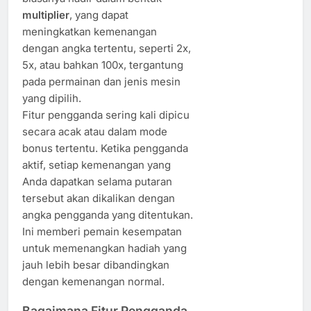
multiplier
, yang dapat
meningkatkan kemenangan
dengan angka tertentu, seperti 2x,
5x, atau bahkan 100x, tergantung
pada permainan dan jenis mesin
yang dipilih.
Fitur pengganda sering kali dipicu
secara acak atau dalam mode
bonus tertentu. Ketika pengganda
aktif, setiap kemenangan yang
Anda dapatkan selama putaran
tersebut akan dikalikan dengan
angka pengganda yang ditentukan.
Ini memberi pemain kesempatan
untuk memenangkan hadiah yang
jauh lebih besar dibandingkan
dengan kemenangan normal.
Bagaimana Fitur Pengganda