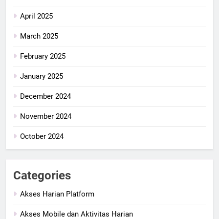
April 2025
March 2025
February 2025
January 2025
December 2024
November 2024
October 2024
Categories
Akses Harian Platform
Akses Mobile dan Aktivitas Harian