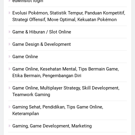
edwinslot login
Evolusi Pokémon, Statistik Tempur, Panduan Kompetitif,
Strategi Offensif, Move Optimal, Kekuatan Pokémon
Game & Hiburan / Slot Online
Game Design & Development
Game Online
Game Online, Kesehatan Mental, Tips Bermain Game,
Etika Bermain, Pengembangan Diri
Game Online, Multiplayer Strategy, Skill Development,
Teamwork Gaming
Gaming Sehat, Pendidikan, Tips Game Online,
Keterampilan
Gaming, Game Development, Marketing