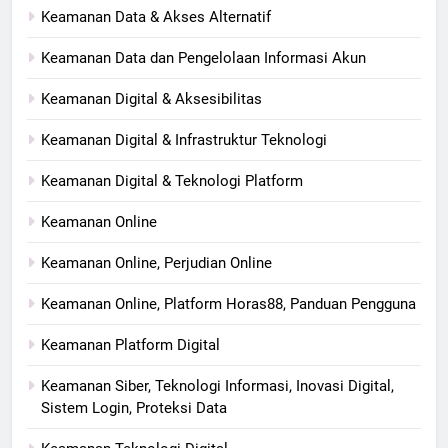
Keamanan Data & Akses Alternatif
Keamanan Data dan Pengelolaan Informasi Akun
Keamanan Digital & Aksesibilitas
Keamanan Digital & Infrastruktur Teknologi
Keamanan Digital & Teknologi Platform
Keamanan Online
Keamanan Online, Perjudian Online
Keamanan Online, Platform Horas88, Panduan Pengguna
Keamanan Platform Digital
Keamanan Siber, Teknologi Informasi, Inovasi Digital,
Sistem Login, Proteksi Data