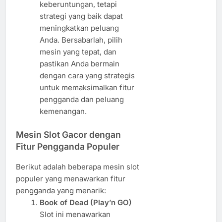
keberuntungan, tetapi
strategi yang baik dapat
meningkatkan peluang
Anda. Bersabarlah, pilih
mesin yang tepat, dan
pastikan Anda bermain
dengan cara yang strategis
untuk memaksimalkan fitur
pengganda dan peluang
kemenangan.
Mesin Slot Gacor dengan
Fitur Pengganda Populer
Berikut adalah beberapa mesin slot
populer yang menawarkan fitur
pengganda yang menarik:
Book of Dead (Play’n GO)
Slot ini menawarkan