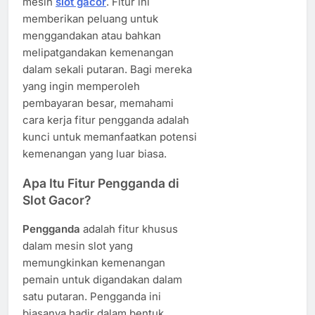
mesin
slot gacor
. Fitur ini
memberikan peluang untuk
menggandakan atau bahkan
melipatgandakan kemenangan
dalam sekali putaran. Bagi mereka
yang ingin memperoleh
pembayaran besar, memahami
cara kerja fitur pengganda adalah
kunci untuk memanfaatkan potensi
kemenangan yang luar biasa.
Apa Itu Fitur Pengganda di
Slot Gacor?
Pengganda
adalah fitur khusus
dalam mesin slot yang
memungkinkan kemenangan
pemain untuk digandakan dalam
satu putaran. Pengganda ini
biasanya hadir dalam bentuk