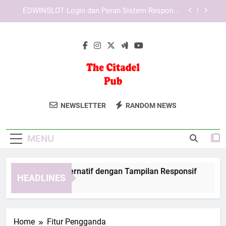
Skip
Login Edwinslot Mobile Access untuk Aktivitas
to
Harian
content
Lebah4D Login Resmi untuk Pengalaman Akses
yang Lebih Praktis dan Terarah
TIARA4D Link Alternatif dengan Tampilan
Responsif
EDWINSLOT Login dan Peran Sistem Responsif
dalam Menunjang Kenyamanan
The Citadel Pub
Bersantai Di The Citadel Pub, Tempat
Login Edwinslot Mobile Access untuk Aktivitas
NEWSLETTER
RANDOM NEWS
Harian
Berkumpul Dengan Suasana Klasik Dan
Lebah4D Login Resmi untuk Pengalaman Akses
Pilihan Minuman Yang Beragam.
yang Lebih Praktis dan Terarah
MENU
ARA4D Link Alternatif dengan Tampilan Responsif
EDWI
HEADLINES
Weeks Ago
1 Mon
Home
Fitur Pengganda