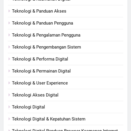
Teknologi & Panduan Akses
Teknologi & Panduan Pengguna
Teknologi & Pengalaman Pengguna
Teknologi & Pengembangan Sistem
Teknologi & Performa Digital
Teknologi & Permainan Digital
Teknologi & User Experience
Teknologi Akses Digital
Teknologi Digital
Teknologi Digital & Kepatuhan Sistem
Teknologi Digital Panduan Browser Keamanan Internet