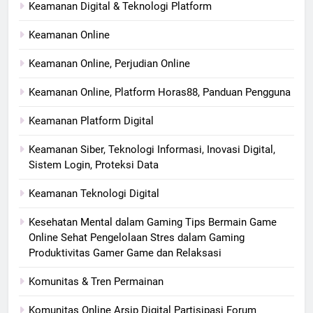
Keamanan Digital & Teknologi Platform
Keamanan Online
Keamanan Online, Perjudian Online
Keamanan Online, Platform Horas88, Panduan Pengguna
Keamanan Platform Digital
Keamanan Siber, Teknologi Informasi, Inovasi Digital,
Sistem Login, Proteksi Data
Keamanan Teknologi Digital
Kesehatan Mental dalam Gaming Tips Bermain Game
Online Sehat Pengelolaan Stres dalam Gaming
Produktivitas Gamer Game dan Relaksasi
Komunitas & Tren Permainan
Komunitas Online Arsip Digital Partisipasi Forum