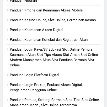
Panduan Hiburan
Panduan iPhone dan Keamanan Akses Mobile
Panduan Kasino Online, Slot Online, Permainan Kasino
Panduan Keamanan Akses Digital
Panduan Keamanan Koneksi dan Registrasi Akun
Panduan Login Kaya787 Edukasi Slot Online Pemula
Keamanan Akun Slot Tips Akses Slot Aman Slot Online
Modern Manajemen Akun Slot Panduan Bermain Slot
Online
Panduan Login Platform Digital
Panduan Login Praktis, Edukasi Akses Digital,
Pengalaman Pengguna Online
Panduan Pemula, Strategi Bermain Slot, Tips Slot Online,
Manajemen Modal, Slot Online Terpercaya