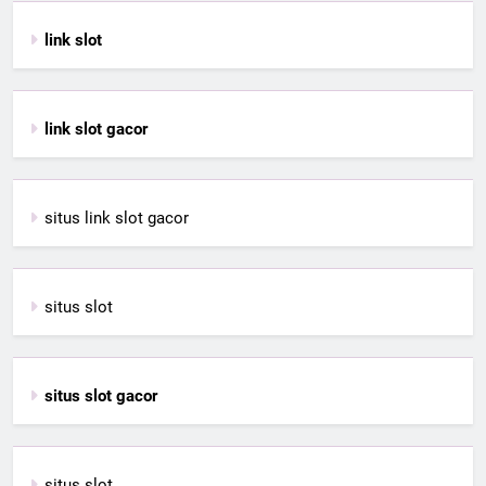
link slot
link slot gacor
situs link slot gacor
situs slot
situs slot gacor
situs slot