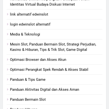
Identitas Virtual Budaya Diskusi Internet
link alternatif edwinslot
login edwinslot alternatif
Media & Teknologi
Mesin Slot, Panduan Bermain Slot, Strategi Perjudian,
Kasino & Hiburan, Tips & Trik Slot, Game Digital
Optimasi Browser dan Akses Akun
Optimasi Perangkat Spek Rendah & Akses Stabil
Panduan & Tips Game
Panduan Aktivitas Digital dan Akses Aman
Panduan Bermain Slot