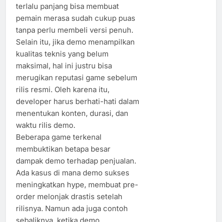
terlalu panjang bisa membuat
pemain merasa sudah cukup puas
tanpa perlu membeli versi penuh.
Selain itu, jika demo menampilkan
kualitas teknis yang belum
maksimal, hal ini justru bisa
merugikan reputasi game sebelum
rilis resmi. Oleh karena itu,
developer harus berhati-hati dalam
menentukan konten, durasi, dan
waktu rilis demo.
Beberapa game terkenal
membuktikan betapa besar
dampak demo terhadap penjualan.
Ada kasus di mana demo sukses
meningkatkan hype, membuat pre-
order melonjak drastis setelah
rilisnya. Namun ada juga contoh
sebaliknya, ketika demo