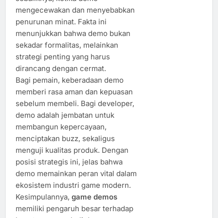
mengecewakan dan menyebabkan
penurunan minat. Fakta ini
menunjukkan bahwa demo bukan
sekadar formalitas, melainkan
strategi penting yang harus
dirancang dengan cermat.
Bagi pemain, keberadaan demo
memberi rasa aman dan kepuasan
sebelum membeli. Bagi developer,
demo adalah jembatan untuk
membangun kepercayaan,
menciptakan buzz, sekaligus
menguji kualitas produk. Dengan
posisi strategis ini, jelas bahwa
demo memainkan peran vital dalam
ekosistem industri game modern.
Kesimpulannya,
game demos
memiliki pengaruh besar terhadap