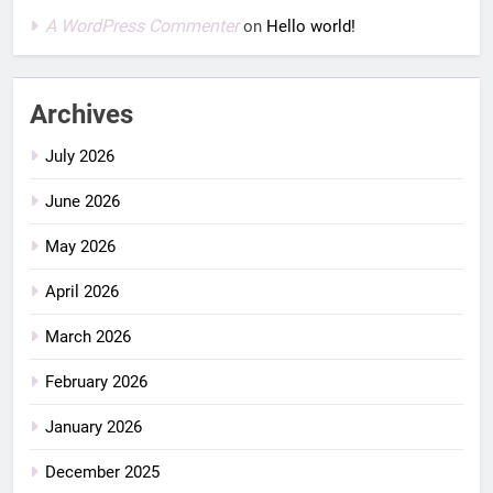
A WordPress Commenter
on
Hello world!
Archives
July 2026
June 2026
May 2026
April 2026
March 2026
February 2026
January 2026
December 2025