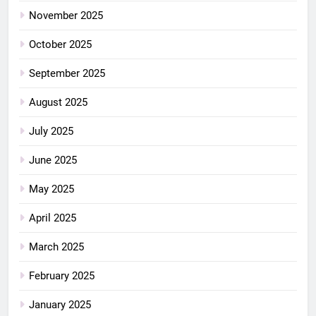
November 2025
October 2025
September 2025
August 2025
July 2025
June 2025
May 2025
April 2025
March 2025
February 2025
January 2025