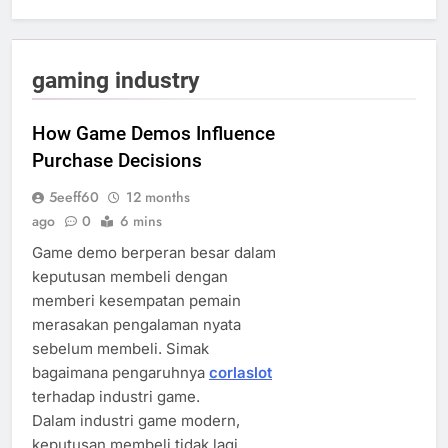
gaming industry
How Game Demos Influence
Purchase Decisions
5eeff60
12 months
ago
0
6 mins
Game demo berperan besar dalam
keputusan membeli dengan
memberi kesempatan pemain
merasakan pengalaman nyata
sebelum membeli. Simak
bagaimana pengaruhnya
corlaslot
terhadap industri game.
Dalam industri game modern,
keputusan membeli tidak lagi