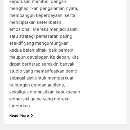
keputusan membeli dengan
menghadirkan pengalaman nyata,
membangun kepercayaan, serta
menciptakan keterlibatan
emosional. Mereka menjadi salah
satu strategi pemasaran paling
efektif yang menguntungkan
kedua belah pihak, baik pemain
maupun developer. Ke depan, kita
dapat berharap semakin banyak
studio yang memanfaatkan demo
sebagai alat untuk memperkuat
hubungan dengan audiens,
sekaligus memastikan kesuksesan
komersial game yang mereka
luncurkan.
Read More