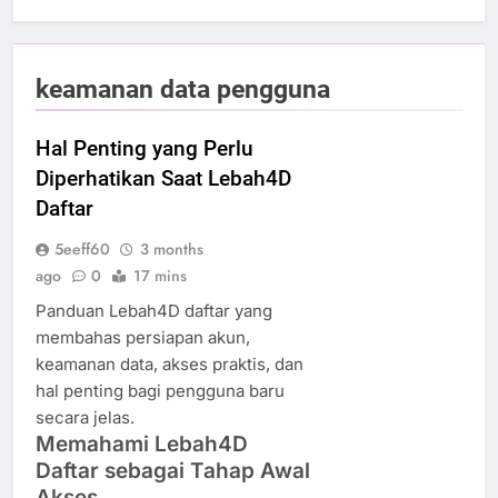
keamanan data pengguna
Hal Penting yang Perlu
Diperhatikan Saat Lebah4D
Daftar
5eeff60
3 months
ago
0
17 mins
Panduan Lebah4D daftar yang
membahas persiapan akun,
keamanan data, akses praktis, dan
hal penting bagi pengguna baru
secara jelas.
Memahami Lebah4D
Daftar sebagai Tahap Awal
Akses