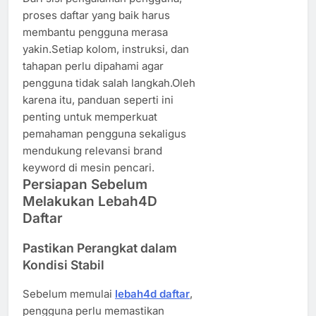
proses daftar yang baik harus
membantu pengguna merasa
yakin.Setiap kolom, instruksi, dan
tahapan perlu dipahami agar
pengguna tidak salah langkah.Oleh
karena itu, panduan seperti ini
penting untuk memperkuat
pemahaman pengguna sekaligus
mendukung relevansi brand
keyword di mesin pencari.
Persiapan Sebelum
Melakukan Lebah4D
Daftar
Pastikan Perangkat dalam
Kondisi Stabil
Sebelum memulai
lebah4d daftar
,
pengguna perlu memastikan