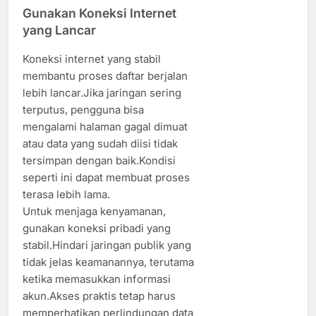
Gunakan Koneksi Internet
yang Lancar
Koneksi internet yang stabil
membantu proses daftar berjalan
lebih lancar.Jika jaringan sering
terputus, pengguna bisa
mengalami halaman gagal dimuat
atau data yang sudah diisi tidak
tersimpan dengan baik.Kondisi
seperti ini dapat membuat proses
terasa lebih lama.
Untuk menjaga kenyamanan,
gunakan koneksi pribadi yang
stabil.Hindari jaringan publik yang
tidak jelas keamanannya, terutama
ketika memasukkan informasi
akun.Akses praktis tetap harus
memperhatikan perlindungan data