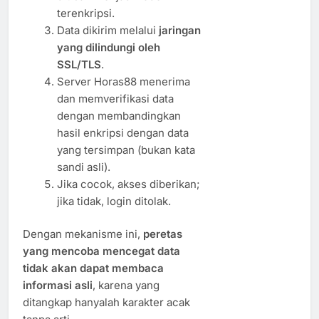
terenkripsi.
Data dikirim melalui
jaringan
yang dilindungi oleh
SSL/TLS
.
Server Horas88 menerima
dan memverifikasi data
dengan membandingkan
hasil enkripsi dengan data
yang tersimpan (bukan kata
sandi asli).
Jika cocok, akses diberikan;
jika tidak, login ditolak.
Dengan mekanisme ini,
peretas
yang mencoba mencegat data
tidak akan dapat membaca
informasi asli
, karena yang
ditangkap hanyalah karakter acak