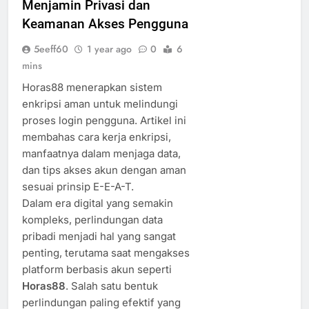
Menjamin Privasi dan
Keamanan Akses Pengguna
5eeff60
1 year ago
0
6
mins
Horas88 menerapkan sistem
enkripsi aman untuk melindungi
proses login pengguna. Artikel ini
membahas cara kerja enkripsi,
manfaatnya dalam menjaga data,
dan tips akses akun dengan aman
sesuai prinsip E-E-A-T.
Dalam era digital yang semakin
kompleks, perlindungan data
pribadi menjadi hal yang sangat
penting, terutama saat mengakses
platform berbasis akun seperti
Horas88
. Salah satu bentuk
perlindungan paling efektif yang