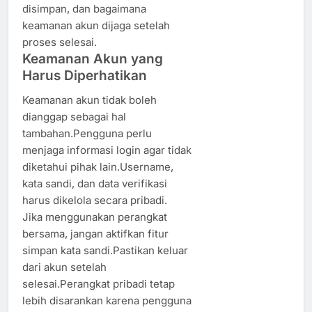
disimpan, dan bagaimana
keamanan akun dijaga setelah
proses selesai.
Keamanan Akun yang
Harus Diperhatikan
Keamanan akun tidak boleh
dianggap sebagai hal
tambahan.Pengguna perlu
menjaga informasi login agar tidak
diketahui pihak lain.Username,
kata sandi, dan data verifikasi
harus dikelola secara pribadi.
Jika menggunakan perangkat
bersama, jangan aktifkan fitur
simpan kata sandi.Pastikan keluar
dari akun setelah
selesai.Perangkat pribadi tetap
lebih disarankan karena pengguna