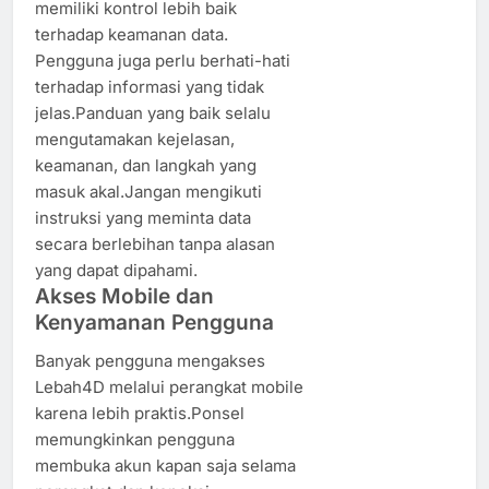
memiliki kontrol lebih baik
terhadap keamanan data.
Pengguna juga perlu berhati-hati
terhadap informasi yang tidak
jelas.Panduan yang baik selalu
mengutamakan kejelasan,
keamanan, dan langkah yang
masuk akal.Jangan mengikuti
instruksi yang meminta data
secara berlebihan tanpa alasan
yang dapat dipahami.
Akses Mobile dan
Kenyamanan Pengguna
Banyak pengguna mengakses
Lebah4D melalui perangkat mobile
karena lebih praktis.Ponsel
memungkinkan pengguna
membuka akun kapan saja selama