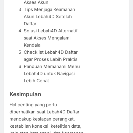
Akses Akun
Tips Menjaga Keamanan
Akun Lebah4D Setelah
Daftar
Solusi Lebah4D Alternatif
saat Akses Mengalami
Kendala
Checklist Lebah4D Daftar
agar Proses Lebih Praktis
Panduan Memahami Menu
Lebah4D untuk Navigasi
Lebih Cepat
Kesimpulan
Hal penting yang perlu
diperhatikan saat Lebah4D Daftar
mencakup kesiapan perangkat,
kestabilan koneksi, ketelitian data,