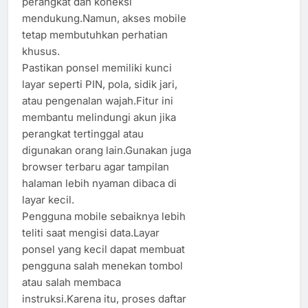
perangkat dan koneksi
mendukung.Namun, akses mobile
tetap membutuhkan perhatian
khusus.
Pastikan ponsel memiliki kunci
layar seperti PIN, pola, sidik jari,
atau pengenalan wajah.Fitur ini
membantu melindungi akun jika
perangkat tertinggal atau
digunakan orang lain.Gunakan juga
browser terbaru agar tampilan
halaman lebih nyaman dibaca di
layar kecil.
Pengguna mobile sebaiknya lebih
teliti saat mengisi data.Layar
ponsel yang kecil dapat membuat
pengguna salah menekan tombol
atau salah membaca
instruksi.Karena itu, proses daftar