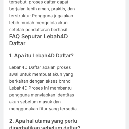
tersebut, proses daftar dapat
berjalan lebih aman, praktis, dan
terstruktur.Pengguna juga akan
lebih mudah mengelola akun
setelah pendaftaran berhasil.
FAQ Seputar Lebah4D
Daftar
1. Apa itu Lebah4D Daftar?
Lebah4D Daftar adalah proses
awal untuk membuat akun yang
berkaitan dengan akses brand
Lebah4D.Proses ini membantu
pengguna menyiapkan identitas
akun sebelum masuk dan
menggunakan fitur yang tersedia.
2. Apa hal utama yang perlu
diperhatikan sebelum daftar?