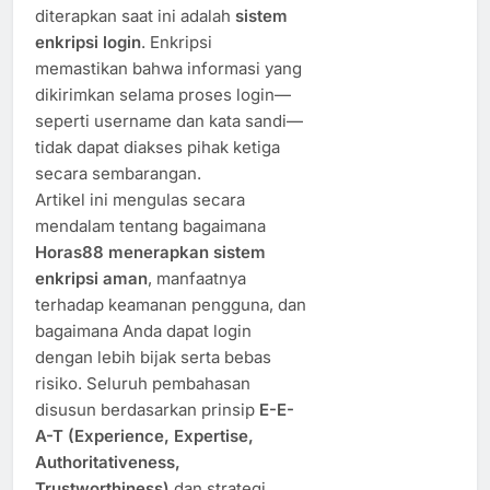
diterapkan saat ini adalah
sistem
enkripsi login
. Enkripsi
memastikan bahwa informasi yang
dikirimkan selama proses login—
seperti username dan kata sandi—
tidak dapat diakses pihak ketiga
secara sembarangan.
Artikel ini mengulas secara
mendalam tentang bagaimana
Horas88 menerapkan sistem
enkripsi aman
, manfaatnya
terhadap keamanan pengguna, dan
bagaimana Anda dapat login
dengan lebih bijak serta bebas
risiko. Seluruh pembahasan
disusun berdasarkan prinsip
E-E-
A-T (Experience, Expertise,
Authoritativeness,
Trustworthiness)
dan strategi