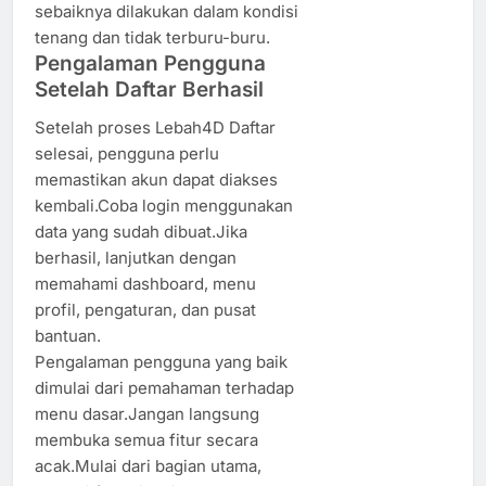
sebaiknya dilakukan dalam kondisi
tenang dan tidak terburu-buru.
Pengalaman Pengguna
Setelah Daftar Berhasil
Setelah proses Lebah4D Daftar
selesai, pengguna perlu
memastikan akun dapat diakses
kembali.Coba login menggunakan
data yang sudah dibuat.Jika
berhasil, lanjutkan dengan
memahami dashboard, menu
profil, pengaturan, dan pusat
bantuan.
Pengalaman pengguna yang baik
dimulai dari pemahaman terhadap
menu dasar.Jangan langsung
membuka semua fitur secara
acak.Mulai dari bagian utama,