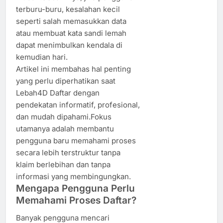
terburu-buru, kesalahan kecil
seperti salah memasukkan data
atau membuat kata sandi lemah
dapat menimbulkan kendala di
kemudian hari.
Artikel ini membahas hal penting
yang perlu diperhatikan saat
Lebah4D Daftar dengan
pendekatan informatif, profesional,
dan mudah dipahami.Fokus
utamanya adalah membantu
pengguna baru memahami proses
secara lebih terstruktur tanpa
klaim berlebihan dan tanpa
informasi yang membingungkan.
Mengapa Pengguna Perlu
Memahami Proses Daftar?
Banyak pengguna mencari