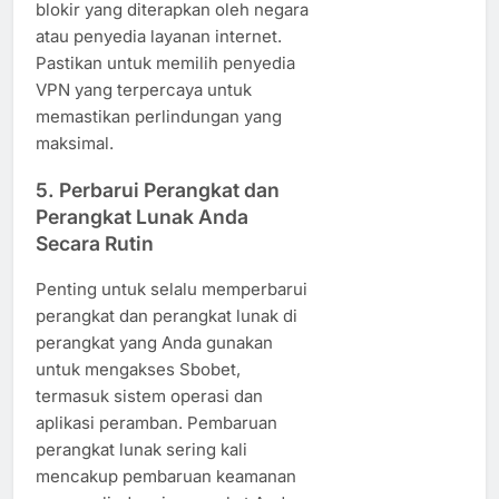
blokir yang diterapkan oleh negara
atau penyedia layanan internet.
Pastikan untuk memilih penyedia
VPN yang terpercaya untuk
memastikan perlindungan yang
maksimal.
5.
Perbarui Perangkat dan
Perangkat Lunak Anda
Secara Rutin
Penting untuk selalu memperbarui
perangkat dan perangkat lunak di
perangkat yang Anda gunakan
untuk mengakses Sbobet,
termasuk sistem operasi dan
aplikasi peramban. Pembaruan
perangkat lunak sering kali
mencakup pembaruan keamanan