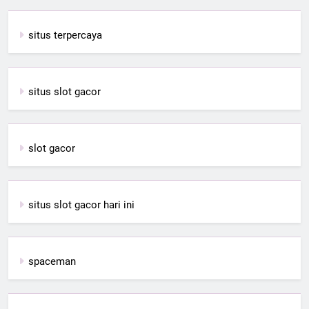
situs terpercaya
situs slot gacor
slot gacor
situs slot gacor hari ini
spaceman