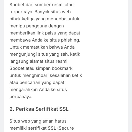
Sbobet dari sumber resmi atau
terpercaya. Banyak situs web
pihak ketiga yang mencoba untuk
menipu pengguna dengan
memberikan link palsu yang dapat
membawa Anda ke situs phishing.
Untuk memastikan bahwa Anda
mengunjungi situs yang sah, ketik
langsung alamat situs resmi
Sbobet atau simpan bookmark
untuk menghindari kesalahan ketik
atau pencarian yang dapat
mengarahkan Anda ke situs
berbahaya.
2.
Periksa Sertifikat SSL
Situs web yang aman harus
memiliki sertifikat SSL (Secure