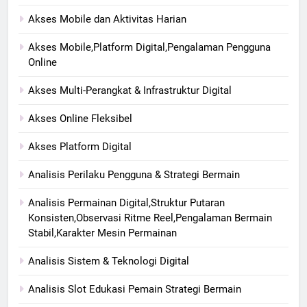
Akses Mobile dan Aktivitas Harian
Akses Mobile,Platform Digital,Pengalaman Pengguna
Online
Akses Multi-Perangkat & Infrastruktur Digital
Akses Online Fleksibel
Akses Platform Digital
Analisis Perilaku Pengguna & Strategi Bermain
Analisis Permainan Digital,Struktur Putaran
Konsisten,Observasi Ritme Reel,Pengalaman Bermain
Stabil,Karakter Mesin Permainan
Analisis Sistem & Teknologi Digital
Analisis Slot Edukasi Pemain Strategi Bermain