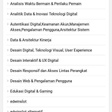
Analisis Waktu Bermain & Perilaku Pemain
Analitik Data & Inovasi Teknologi Digital
Autentikasi Digital,Keamanan Akun,Manajemen
Akses,Pengalaman Pengguna,Arsitektur Sistem
Data & Arsitektur Kinerja
Desain Digital, Teknologi Visual, User Experience
Desain Interaktif & UX Digital
Desain Responsif dan Akses Lintas Perangkat
Desain Web & Pengalaman Pengguna
Edukasi Digital & Gaming
edwinslot
edwinslot alternatif