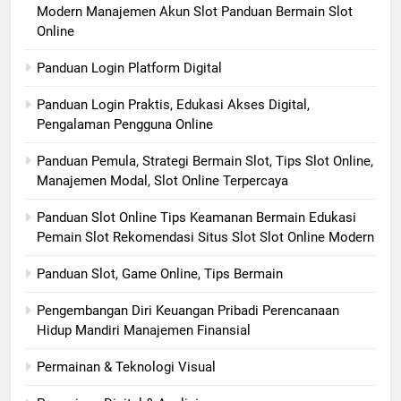
Modern Manajemen Akun Slot Panduan Bermain Slot
Online
Panduan Login Platform Digital
Panduan Login Praktis, Edukasi Akses Digital,
Pengalaman Pengguna Online
Panduan Pemula, Strategi Bermain Slot, Tips Slot Online,
Manajemen Modal, Slot Online Terpercaya
Panduan Slot Online Tips Keamanan Bermain Edukasi
Pemain Slot Rekomendasi Situs Slot Slot Online Modern
Panduan Slot, Game Online, Tips Bermain
Pengembangan Diri Keuangan Pribadi Perencanaan
Hidup Mandiri Manajemen Finansial
Permainan & Teknologi Visual