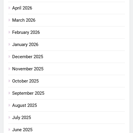
April 2026
March 2026
February 2026
January 2026
December 2025
November 2025
October 2025
September 2025
August 2025
July 2025
June 2025