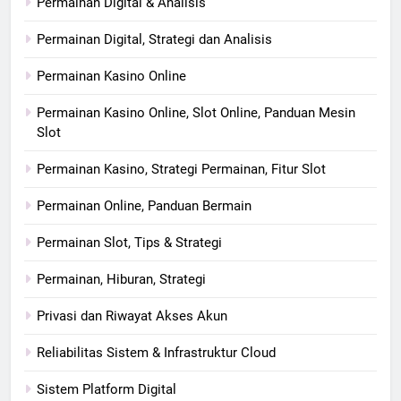
Permainan Digital & Analisis
Permainan Digital, Strategi dan Analisis
Permainan Kasino Online
Permainan Kasino Online, Slot Online, Panduan Mesin
Slot
Permainan Kasino, Strategi Permainan, Fitur Slot
Permainan Online, Panduan Bermain
Permainan Slot, Tips & Strategi
Permainan, Hiburan, Strategi
Privasi dan Riwayat Akses Akun
Reliabilitas Sistem & Infrastruktur Cloud
Sistem Platform Digital