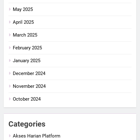
May 2025
April 2025
March 2025
February 2025
January 2025
December 2024
November 2024
October 2024
Categories
Akses Harian Platform