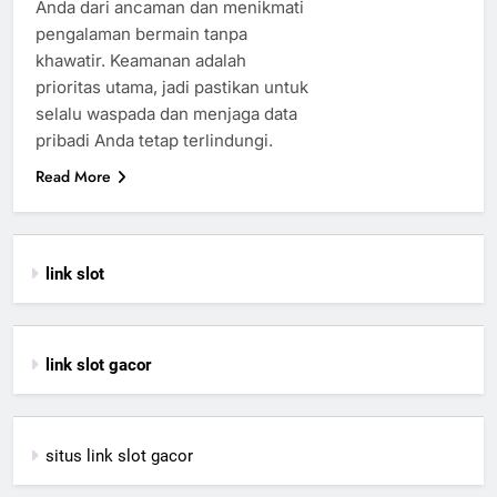
Anda dari ancaman dan menikmati
pengalaman bermain tanpa
khawatir. Keamanan adalah
prioritas utama, jadi pastikan untuk
selalu waspada dan menjaga data
pribadi Anda tetap terlindungi.
Read More
link slot
link slot gacor
situs link slot gacor