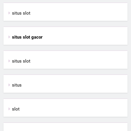
situs slot
situs slot gacor
situs slot
situs
slot