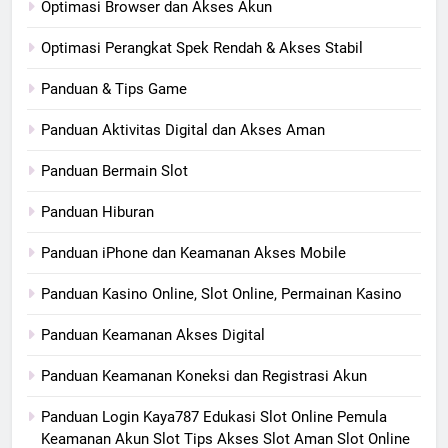
Optimasi Browser dan Akses Akun
Optimasi Perangkat Spek Rendah & Akses Stabil
Panduan & Tips Game
Panduan Aktivitas Digital dan Akses Aman
Panduan Bermain Slot
Panduan Hiburan
Panduan iPhone dan Keamanan Akses Mobile
Panduan Kasino Online, Slot Online, Permainan Kasino
Panduan Keamanan Akses Digital
Panduan Keamanan Koneksi dan Registrasi Akun
Panduan Login Kaya787 Edukasi Slot Online Pemula
Keamanan Akun Slot Tips Akses Slot Aman Slot Online