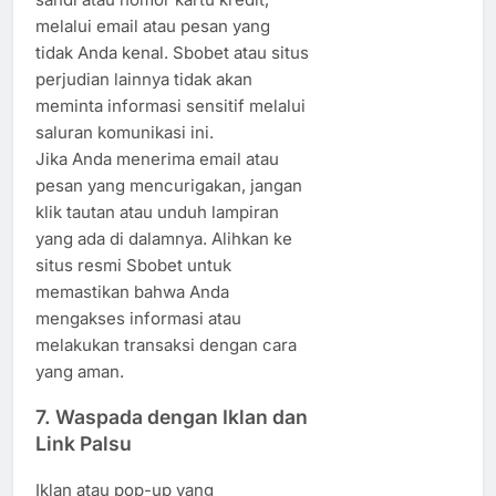
melalui email atau pesan yang
tidak Anda kenal. Sbobet atau situs
perjudian lainnya tidak akan
meminta informasi sensitif melalui
saluran komunikasi ini.
Jika Anda menerima email atau
pesan yang mencurigakan, jangan
klik tautan atau unduh lampiran
yang ada di dalamnya. Alihkan ke
situs resmi Sbobet untuk
memastikan bahwa Anda
mengakses informasi atau
melakukan transaksi dengan cara
yang aman.
7.
Waspada dengan Iklan dan
Link Palsu
Iklan atau pop-up yang