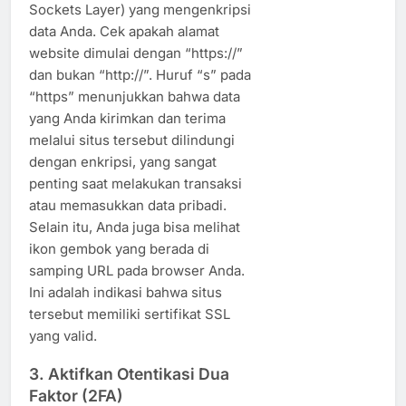
Sockets Layer) yang mengenkripsi
data Anda. Cek apakah alamat
website dimulai dengan “https://”
dan bukan “http://”. Huruf “s” pada
“https” menunjukkan bahwa data
yang Anda kirimkan dan terima
melalui situs tersebut dilindungi
dengan enkripsi, yang sangat
penting saat melakukan transaksi
atau memasukkan data pribadi.
Selain itu, Anda juga bisa melihat
ikon gembok yang berada di
samping URL pada browser Anda.
Ini adalah indikasi bahwa situs
tersebut memiliki sertifikat SSL
yang valid.
3.
Aktifkan Otentikasi Dua
Faktor (2FA)