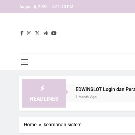
Skip
August 6, 2026
4:51:41 PM
to
content
The
Bersantai
pilan Responsif
EDWINSLOT Login dan Peran Sistem R
1 Month Ago
HEADLINES
Home
keamanan sistem