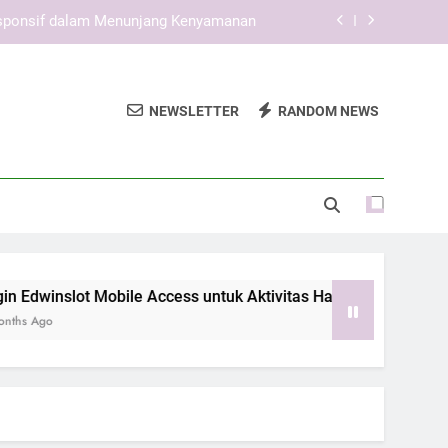
sponsif dalam Menunjang Kenyamanan
 Mobile Access untuk Aktivitas Harian
Akses yang Lebih Praktis dan Terarah
NEWSLETTER
RANDOM NEWS
 Alternatif dengan Tampilan Responsif
k Dan Pilihan Minuman Yang Beragam.
sponsif dalam Menunjang Kenyamanan
 Mobile Access untuk Aktivitas Harian
Akses yang Lebih Praktis dan Terarah
t Mobile Access untuk Aktivitas Harian
Lebah4D Login R
2 Months Ago