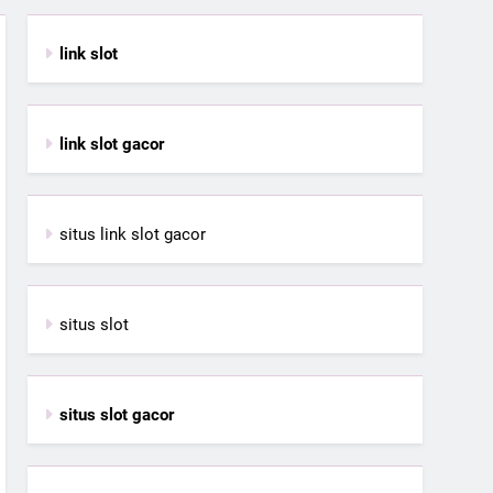
link slot
link slot gacor
situs link slot gacor
situs slot
situs slot gacor