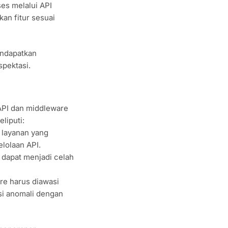
es melalui API
n fitur sesuai
dapatkan
spektasi.
API dan middleware
liputi:
layanan yang
lolaan API.
 dapat menjadi celah
e harus diawasi
i anomali dengan