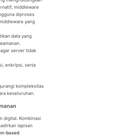
rnatif, middleware
ngguna diproses
 middleware yang
kan data yang
 keamanan.
agar server tidak
, enkripsi, serta
gurangi kompleksitas
ara keseluruhan.
amanan
 digital. Kombinasi
adirkan lapisan
en-based