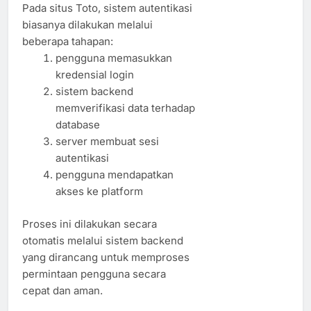
Pada situs Toto, sistem autentikasi
biasanya dilakukan melalui
beberapa tahapan:
pengguna memasukkan
kredensial login
sistem backend
memverifikasi data terhadap
database
server membuat sesi
autentikasi
pengguna mendapatkan
akses ke platform
Proses ini dilakukan secara
otomatis melalui sistem backend
yang dirancang untuk memproses
permintaan pengguna secara
cepat dan aman.