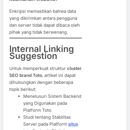
Enkripsi memastikan bahwa data
yang dikirimkan antara pengguna
dan server tidak dapat dibaca oleh
pihak yang tidak berwenang.
Internal Linking
Suggestion
Untuk memperkuat struktur
cluster
SEO brand Toto
, artikel ini dapat
dihubungkan dengan beberapa
topik berikut:
Menelusuri Sistem Backend
yang Digunakan pada
Platform Toto
Studi tentang Stabilitas
Server pada Platform
situs