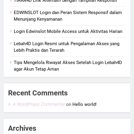
TIARA4D Link Alternatif dengan Tampilan Responsif
EDWINSLOT Login dan Peran Sistem Responsif dalam
Menunjang Kenyamanan
Login Edwinslot Mobile Access untuk Aktivitas Harian
Lebah4D Login Resmi untuk Pengalaman Akses yang
Lebih Praktis dan Terarah
Tips Mengelola Riwayat Akses Setelah Login Lebah4D
agar Akun Tetap Aman
Recent Comments
A WordPress Commenter
on
Hello world!
Archives