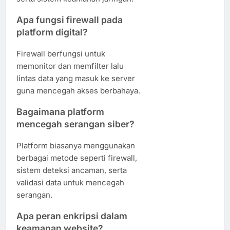
Apa fungsi firewall pada
platform digital?
Firewall berfungsi untuk
memonitor dan memfilter lalu
lintas data yang masuk ke server
guna mencegah akses berbahaya.
Bagaimana platform
mencegah serangan siber?
Platform biasanya menggunakan
berbagai metode seperti firewall,
sistem deteksi ancaman, serta
validasi data untuk mencegah
serangan.
Apa peran enkripsi dalam
keamanan website?