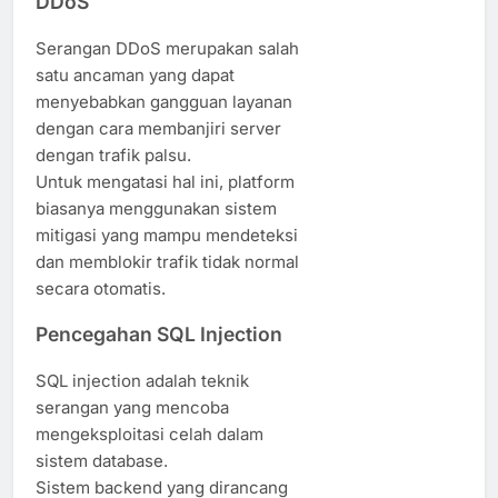
DDoS
Serangan DDoS merupakan salah
satu ancaman yang dapat
menyebabkan gangguan layanan
dengan cara membanjiri server
dengan trafik palsu.
Untuk mengatasi hal ini, platform
biasanya menggunakan sistem
mitigasi yang mampu mendeteksi
dan memblokir trafik tidak normal
secara otomatis.
Pencegahan SQL Injection
SQL injection adalah teknik
serangan yang mencoba
mengeksploitasi celah dalam
sistem database.
Sistem backend yang dirancang