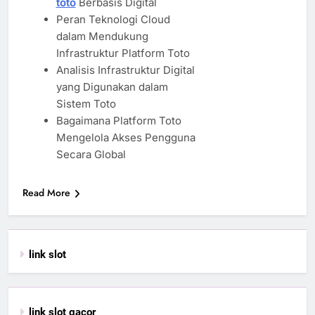
toto
Berbasis Digital
Peran Teknologi Cloud
dalam Mendukung
Infrastruktur Platform Toto
Analisis Infrastruktur Digital
yang Digunakan dalam
Sistem Toto
Bagaimana Platform Toto
Mengelola Akses Pengguna
Secara Global
Read More
link slot
link slot gacor