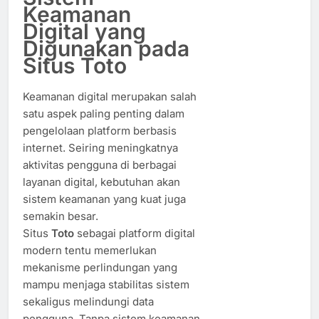
Keamanan
Digital yang
Digunakan pada
Situs Toto
Keamanan digital merupakan salah
satu aspek paling penting dalam
pengelolaan platform berbasis
internet. Seiring meningkatnya
aktivitas pengguna di berbagai
layanan digital, kebutuhan akan
sistem keamanan yang kuat juga
semakin besar.
Situs
Toto
sebagai platform digital
modern tentu memerlukan
mekanisme perlindungan yang
mampu menjaga stabilitas sistem
sekaligus melindungi data
pengguna. Tanpa sistem keamanan