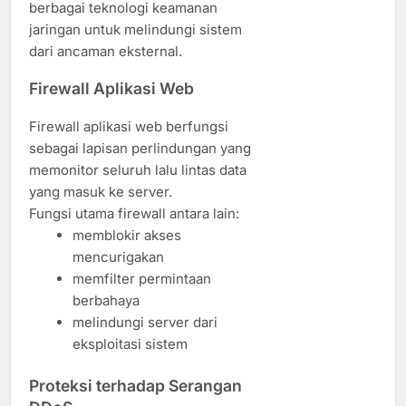
berbagai teknologi keamanan
jaringan untuk melindungi sistem
dari ancaman eksternal.
Firewall Aplikasi Web
Firewall aplikasi web berfungsi
sebagai lapisan perlindungan yang
memonitor seluruh lalu lintas data
yang masuk ke server.
Fungsi utama firewall antara lain:
memblokir akses
mencurigakan
memfilter permintaan
berbahaya
melindungi server dari
eksploitasi sistem
Proteksi terhadap Serangan