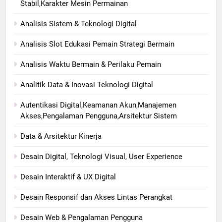
Stabil,Karakter Mesin Permainan
Analisis Sistem & Teknologi Digital
Analisis Slot Edukasi Pemain Strategi Bermain
Analisis Waktu Bermain & Perilaku Pemain
Analitik Data & Inovasi Teknologi Digital
Autentikasi Digital,Keamanan Akun,Manajemen
Akses,Pengalaman Pengguna,Arsitektur Sistem
Data & Arsitektur Kinerja
Desain Digital, Teknologi Visual, User Experience
Desain Interaktif & UX Digital
Desain Responsif dan Akses Lintas Perangkat
Desain Web & Pengalaman Pengguna