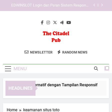
Skip
Login Edwinslot Mobile Access untuk Aktivitas
to
Harian
content
Lebah4D Login Resmi untuk Pengalaman Akses
yang Lebih Praktis dan Terarah
TIARA4D Link Alternatif dengan Tampilan
Responsif
EDWINSLOT Login dan Peran Sistem Responsif
dalam Menunjang Kenyamanan
The Citadel Pub
Bersantai Di The Citadel Pub, Tempat
Login Edwinslot Mobile Access untuk Aktivitas
NEWSLETTER
RANDOM NEWS
Harian
Berkumpul Dengan Suasana Klasik Dan
Lebah4D Login Resmi untuk Pengalaman Akses
Pilihan Minuman Yang Beragam.
yang Lebih Praktis dan Terarah
MENU
ARA4D Link Alternatif dengan Tampilan Responsif
EDWI
HEADLINES
Weeks Ago
1 Mon
Home
keamanan situs toto