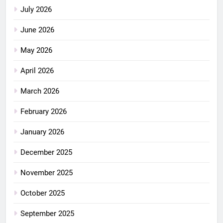
July 2026
June 2026
May 2026
April 2026
March 2026
February 2026
January 2026
December 2025
November 2025
October 2025
September 2025