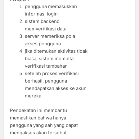
pengguna memasukkan
informasi login
sistem backend
memverifikasi data
server memeriksa pola
akses pengguna
jika ditemukan aktivitas tidak
biasa, sistem meminta
verifikasi tambahan
setelah proses verifikasi
berhasil, pengguna
mendapatkan akses ke akun
mereka
Pendekatan ini membantu
memastikan bahwa hanya
pengguna yang sah yang dapat
mengakses akun tersebut.