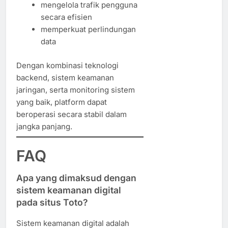
mengelola trafik pengguna
secara efisien
memperkuat perlindungan
data
Dengan kombinasi teknologi
backend, sistem keamanan
jaringan, serta monitoring sistem
yang baik, platform dapat
beroperasi secara stabil dalam
jangka panjang.
FAQ
Apa yang dimaksud dengan
sistem keamanan digital
pada situs Toto?
Sistem keamanan digital adalah