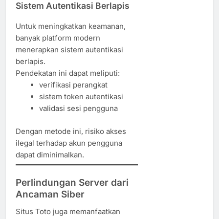
Sistem Autentikasi Berlapis
Untuk meningkatkan keamanan,
banyak platform modern
menerapkan sistem autentikasi
berlapis.
Pendekatan ini dapat meliputi:
verifikasi perangkat
sistem token autentikasi
validasi sesi pengguna
Dengan metode ini, risiko akses
ilegal terhadap akun pengguna
dapat diminimalkan.
Perlindungan Server dari
Ancaman Siber
Situs Toto juga memanfaatkan