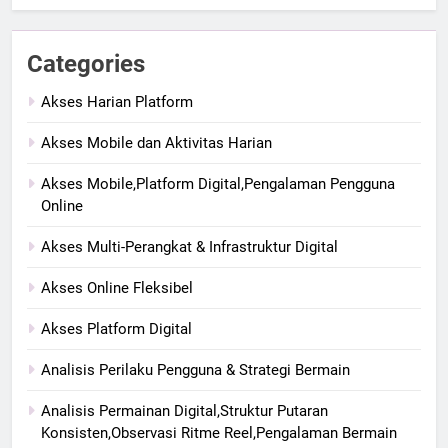
Categories
Akses Harian Platform
Akses Mobile dan Aktivitas Harian
Akses Mobile,Platform Digital,Pengalaman Pengguna
Online
Akses Multi-Perangkat & Infrastruktur Digital
Akses Online Fleksibel
Akses Platform Digital
Analisis Perilaku Pengguna & Strategi Bermain
Analisis Permainan Digital,Struktur Putaran
Konsisten,Observasi Ritme Reel,Pengalaman Bermain