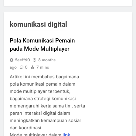
komunikasi digital
Pola Komunikasi Pemain
pada Mode Multiplayer
5eeff60
8 months
ago
0
7 mins
Artikel ini membahas bagaimana
pola komunikasi pemain dalam
mode multiplayer terbentuk,
bagaimana strategi komunikasi
memengaruhi kerja sama tim, serta
peran interaksi digital dalam
meningkatkan kemampuan sosial
dan koordinasi.
Mode multiplayer dalam
link