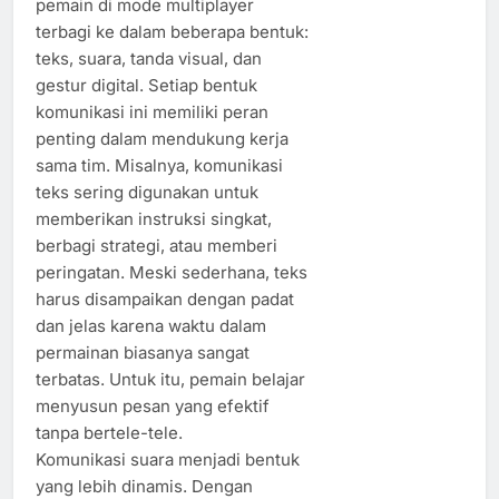
pemain di mode multiplayer
terbagi ke dalam beberapa bentuk:
teks, suara, tanda visual, dan
gestur digital. Setiap bentuk
komunikasi ini memiliki peran
penting dalam mendukung kerja
sama tim. Misalnya, komunikasi
teks sering digunakan untuk
memberikan instruksi singkat,
berbagi strategi, atau memberi
peringatan. Meski sederhana, teks
harus disampaikan dengan padat
dan jelas karena waktu dalam
permainan biasanya sangat
terbatas. Untuk itu, pemain belajar
menyusun pesan yang efektif
tanpa bertele-tele.
Komunikasi suara menjadi bentuk
yang lebih dinamis. Dengan