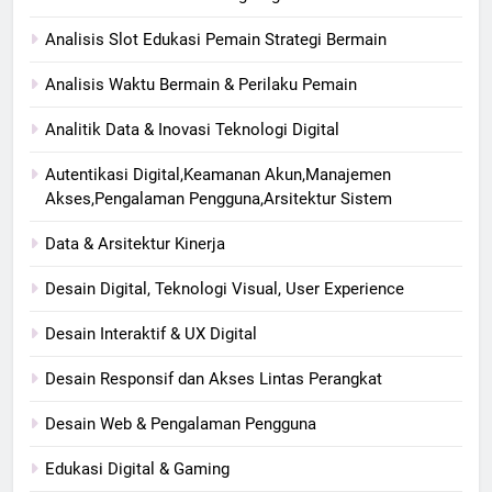
Analisis Slot Edukasi Pemain Strategi Bermain
Analisis Waktu Bermain & Perilaku Pemain
Analitik Data & Inovasi Teknologi Digital
Autentikasi Digital,Keamanan Akun,Manajemen
Akses,Pengalaman Pengguna,Arsitektur Sistem
Data & Arsitektur Kinerja
Desain Digital, Teknologi Visual, User Experience
Desain Interaktif & UX Digital
Desain Responsif dan Akses Lintas Perangkat
Desain Web & Pengalaman Pengguna
Edukasi Digital & Gaming