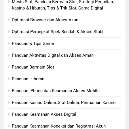
Mesin Slot, Panduan Bermain Slot, Strategi Perjudian,
Kasino & Hiburan, Tips & Trik Slot, Game Digital
Optimasi Browser dan Akses Akun
Optimasi Perangkat Spek Rendah & Akses Stabil
Panduan & Tips Game
Panduan Aktivitas Digital dan Akses Aman
Panduan Bermain Slot
Panduan Hiburan
Panduan iPhone dan Keamanan Akses Mobile
Panduan Kasino Online, Slot Online, Permainan Kasino
Panduan Keamanan Akses Digital
Panduan Keamanan Koneksi dan Registrasi Akun