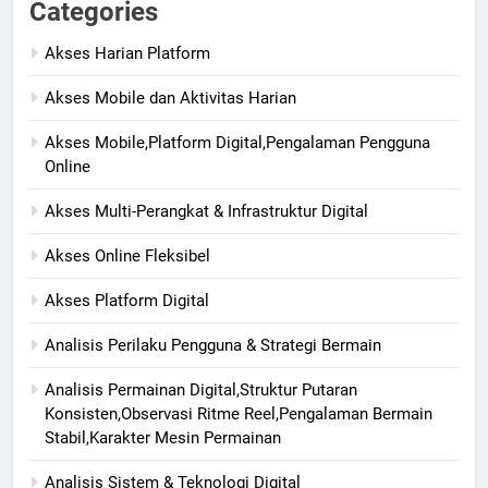
Categories
Akses Harian Platform
Akses Mobile dan Aktivitas Harian
Akses Mobile,Platform Digital,Pengalaman Pengguna
Online
Akses Multi-Perangkat & Infrastruktur Digital
Akses Online Fleksibel
Akses Platform Digital
Analisis Perilaku Pengguna & Strategi Bermain
Analisis Permainan Digital,Struktur Putaran
Konsisten,Observasi Ritme Reel,Pengalaman Bermain
Stabil,Karakter Mesin Permainan
Analisis Sistem & Teknologi Digital