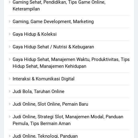
Gaming Sehat, Pendidikan, Tips Game Online,
Keterampilan
Gaming, Game Development, Marketing
Gaya Hidup & Koleksi
Gaya Hidup Sehat / Nutrisi & Kebugaran
Gaya Hidup Sehat, Manajemen Waktu, Produktivitas, Tips
Hidup Sehat, Manajemen Kehidupan
Interaksi & Komunikasi Digital
Judi Bola, Taruhan Online
Judi Online, Slot Online, Pemain Baru
Judi Online, Strategi Slot, Manajemen Modal, Panduan
Pemula, Tips Bermain Aman
Judi Online, Teknologi, Panduan