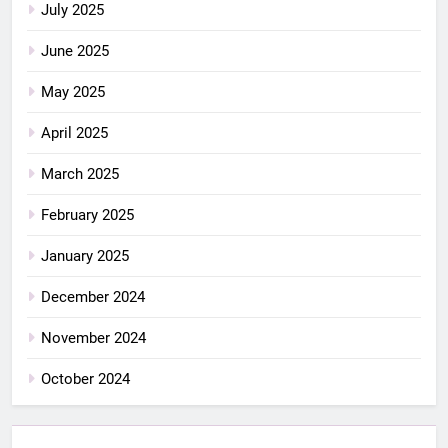
July 2025
June 2025
May 2025
April 2025
March 2025
February 2025
January 2025
December 2024
November 2024
October 2024