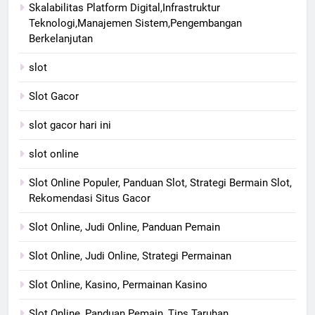
Skalabilitas Platform Digital,Infrastruktur
Teknologi,Manajemen Sistem,Pengembangan
Berkelanjutan
slot
Slot Gacor
slot gacor hari ini
slot online
Slot Online Populer, Panduan Slot, Strategi Bermain Slot,
Rekomendasi Situs Gacor
Slot Online, Judi Online, Panduan Pemain
Slot Online, Judi Online, Strategi Permainan
Slot Online, Kasino, Permainan Kasino
Slot Online, Panduan Pemain, Tips Taruhan