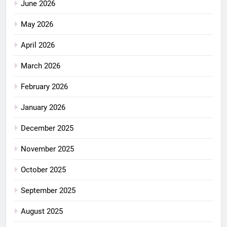
June 2026
May 2026
April 2026
March 2026
February 2026
January 2026
December 2025
November 2025
October 2025
September 2025
August 2025