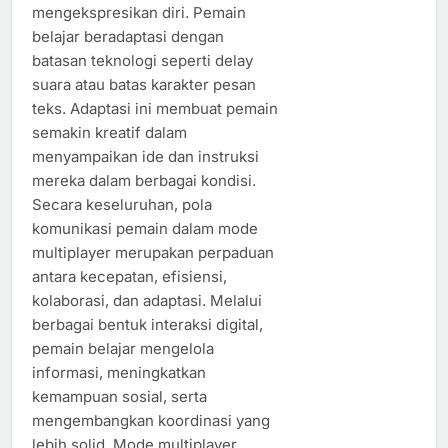
mengekspresikan diri. Pemain
belajar beradaptasi dengan
batasan teknologi seperti delay
suara atau batas karakter pesan
teks. Adaptasi ini membuat pemain
semakin kreatif dalam
menyampaikan ide dan instruksi
mereka dalam berbagai kondisi.
Secara keseluruhan, pola
komunikasi pemain dalam mode
multiplayer merupakan perpaduan
antara kecepatan, efisiensi,
kolaborasi, dan adaptasi. Melalui
berbagai bentuk interaksi digital,
pemain belajar mengelola
informasi, meningkatkan
kemampuan sosial, serta
mengembangkan koordinasi yang
lebih solid. Mode multiplayer