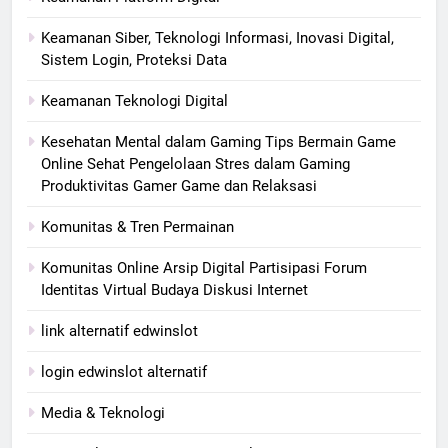
Keamanan Siber, Teknologi Informasi, Inovasi Digital,
Sistem Login, Proteksi Data
Keamanan Teknologi Digital
Kesehatan Mental dalam Gaming Tips Bermain Game
Online Sehat Pengelolaan Stres dalam Gaming
Produktivitas Gamer Game dan Relaksasi
Komunitas & Tren Permainan
Komunitas Online Arsip Digital Partisipasi Forum
Identitas Virtual Budaya Diskusi Internet
link alternatif edwinslot
login edwinslot alternatif
Media & Teknologi