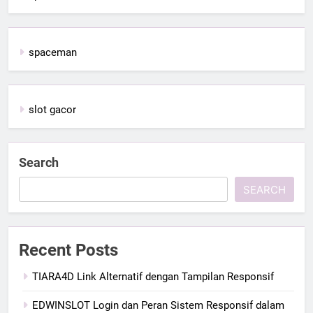
spaceman
slot gacor
Search
SEARCH
Recent Posts
TIARA4D Link Alternatif dengan Tampilan Responsif
EDWINSLOT Login dan Peran Sistem Responsif dalam