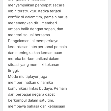
menyampaikan pendapat secara
lebih terstruktur. Ketika terjadi
konflik di dalam tim, pemain harus
menenangkan diri, memberi
umpan balik dengan sopan, dan
mencari solusi bersama.
Pengalaman ini memperkaya
kecerdasan interpersonal pemain
dan meningkatkan kemampuan
mereka berkomunikasi dalam
situasi yang memiliki tekanan
tinggi.
Mode multiplayer juga
memperlihatkan dinamika
komunikasi lintas budaya. Pemain
dari berbagai negara dapat
berkumpul dalam satu tim,
membawa bahasa dan kebiasaan