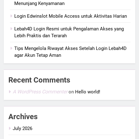
Menunjang Kenyamanan
Login Edwinslot Mobile Access untuk Aktivitas Harian
Lebah4D Login Resmi untuk Pengalaman Akses yang
Lebih Praktis dan Terarah
Tips Mengelola Riwayat Akses Setelah Login Lebah4D
agar Akun Tetap Aman
Recent Comments
A WordPress Commenter
on
Hello world!
Archives
July 2026