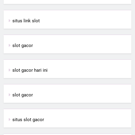
situs link slot
slot gacor
slot gacor hari ini
slot gacor
situs slot gacor