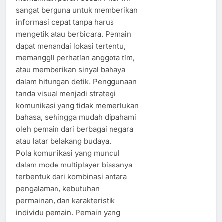
sangat berguna untuk memberikan
informasi cepat tanpa harus
mengetik atau berbicara. Pemain
dapat menandai lokasi tertentu,
memanggil perhatian anggota tim,
atau memberikan sinyal bahaya
dalam hitungan detik. Penggunaan
tanda visual menjadi strategi
komunikasi yang tidak memerlukan
bahasa, sehingga mudah dipahami
oleh pemain dari berbagai negara
atau latar belakang budaya.
Pola komunikasi yang muncul
dalam mode multiplayer biasanya
terbentuk dari kombinasi antara
pengalaman, kebutuhan
permainan, dan karakteristik
individu pemain. Pemain yang