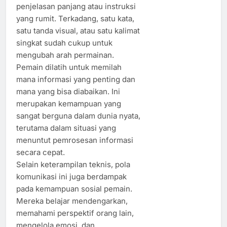
penjelasan panjang atau instruksi
yang rumit. Terkadang, satu kata,
satu tanda visual, atau satu kalimat
singkat sudah cukup untuk
mengubah arah permainan.
Pemain dilatih untuk memilah
mana informasi yang penting dan
mana yang bisa diabaikan. Ini
merupakan kemampuan yang
sangat berguna dalam dunia nyata,
terutama dalam situasi yang
menuntut pemrosesan informasi
secara cepat.
Selain keterampilan teknis, pola
komunikasi ini juga berdampak
pada kemampuan sosial pemain.
Mereka belajar mendengarkan,
memahami perspektif orang lain,
mengelola emosi, dan