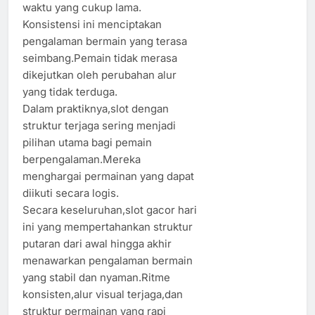
waktu yang cukup lama.
Konsistensi ini menciptakan
pengalaman bermain yang terasa
seimbang.Pemain tidak merasa
dikejutkan oleh perubahan alur
yang tidak terduga.
Dalam praktiknya,slot dengan
struktur terjaga sering menjadi
pilihan utama bagi pemain
berpengalaman.Mereka
menghargai permainan yang dapat
diikuti secara logis.
Secara keseluruhan,slot gacor hari
ini yang mempertahankan struktur
putaran dari awal hingga akhir
menawarkan pengalaman bermain
yang stabil dan nyaman.Ritme
konsisten,alur visual terjaga,dan
struktur permainan yang rapi