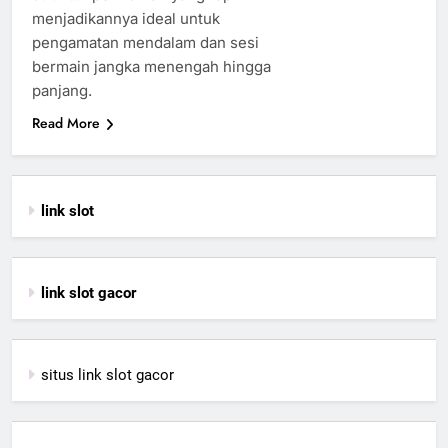
menjadikannya ideal untuk
pengamatan mendalam dan sesi
bermain jangka menengah hingga
panjang.
Read More
link slot
link slot gacor
situs link slot gacor