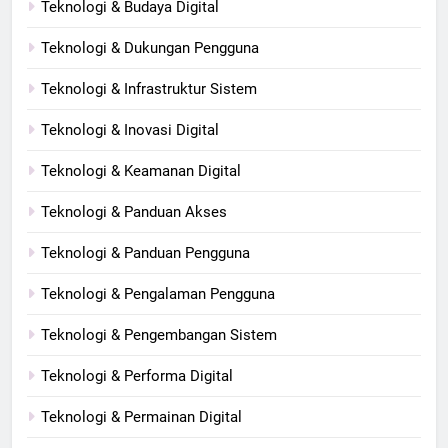
Teknologi & Budaya Digital
Teknologi & Dukungan Pengguna
Teknologi & Infrastruktur Sistem
Teknologi & Inovasi Digital
Teknologi & Keamanan Digital
Teknologi & Panduan Akses
Teknologi & Panduan Pengguna
Teknologi & Pengalaman Pengguna
Teknologi & Pengembangan Sistem
Teknologi & Performa Digital
Teknologi & Permainan Digital