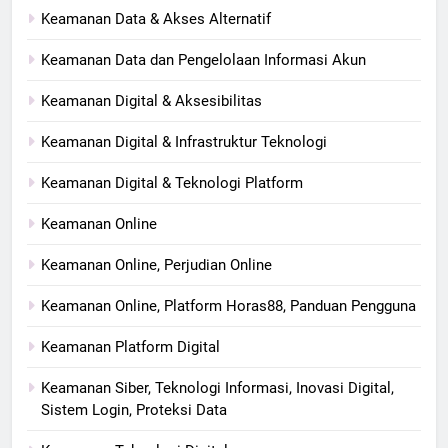
Keamanan Data & Akses Alternatif
Keamanan Data dan Pengelolaan Informasi Akun
Keamanan Digital & Aksesibilitas
Keamanan Digital & Infrastruktur Teknologi
Keamanan Digital & Teknologi Platform
Keamanan Online
Keamanan Online, Perjudian Online
Keamanan Online, Platform Horas88, Panduan Pengguna
Keamanan Platform Digital
Keamanan Siber, Teknologi Informasi, Inovasi Digital,
Sistem Login, Proteksi Data