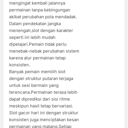
mengingat kembali jalannya
permainan tanpa kebingungan
akibat perubahan pola mendadak.
Dalam pendekatan jangka
menengah,slot dengan karakter
seperti ini lebih mudah
dipelajari.Pemain tidak perlu
menebak-nebak perubahan sistem
karena alur permainan tetap
konsisten.
Banyak pemain memilih slot
dengan struktur putaran terjaga
untuk sesi bermain yang
terencana.Permainan terasa lebih
dapat diprediksi dari sisi ritme
meskipun hasil tetap bervariasi.
Slot gacor hari ini dengan struktur
konsisten juga menciptakan kesan
permainan yang matang.Setiap