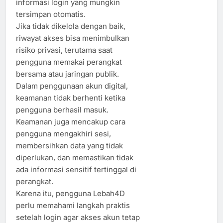
informasi login yang mungkin
tersimpan otomatis.
Jika tidak dikelola dengan baik,
riwayat akses bisa menimbulkan
risiko privasi, terutama saat
pengguna memakai perangkat
bersama atau jaringan publik.
Dalam penggunaan akun digital,
keamanan tidak berhenti ketika
pengguna berhasil masuk.
Keamanan juga mencakup cara
pengguna mengakhiri sesi,
membersihkan data yang tidak
diperlukan, dan memastikan tidak
ada informasi sensitif tertinggal di
perangkat.
Karena itu, pengguna Lebah4D
perlu memahami langkah praktis
setelah login agar akses akun tetap