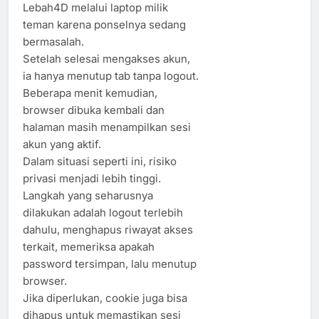
Lebah4D melalui laptop milik
teman karena ponselnya sedang
bermasalah.
Setelah selesai mengakses akun,
ia hanya menutup tab tanpa logout.
Beberapa menit kemudian,
browser dibuka kembali dan
halaman masih menampilkan sesi
akun yang aktif.
Dalam situasi seperti ini, risiko
privasi menjadi lebih tinggi.
Langkah yang seharusnya
dilakukan adalah logout terlebih
dahulu, menghapus riwayat akses
terkait, memeriksa apakah
password tersimpan, lalu menutup
browser.
Jika diperlukan, cookie juga bisa
dihapus untuk memastikan sesi