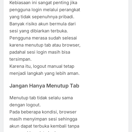
Kebiasaan ini sangat penting jika
pengguna login melalui perangkat
yang tidak sepenuhnya pribadi.
Banyak risiko akun bermula dari
sesi yang dibiarkan terbuka.
Pengguna merasa sudah selesai
karena menutup tab atau browser,
padahal sesi login masih bisa
tersimpan.
Karena itu, logout manual tetap
menjadi langkah yang lebih aman.
Jangan Hanya Menutup Tab
Menutup tab tidak selalu sama
dengan logout.
Pada beberapa kondisi, browser
masih menyimpan sesi sehingga
akun dapat terbuka kembali tanpa