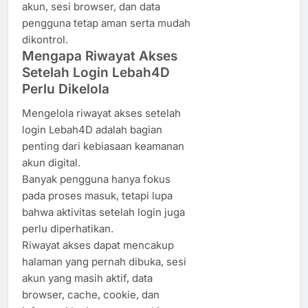
akun, sesi browser, dan data
pengguna tetap aman serta mudah
dikontrol.
Mengapa Riwayat Akses
Setelah Login Lebah4D
Perlu Dikelola
Mengelola riwayat akses setelah
login Lebah4D adalah bagian
penting dari kebiasaan keamanan
akun digital.
Banyak pengguna hanya fokus
pada proses masuk, tetapi lupa
bahwa aktivitas setelah login juga
perlu diperhatikan.
Riwayat akses dapat mencakup
halaman yang pernah dibuka, sesi
akun yang masih aktif, data
browser, cache, cookie, dan