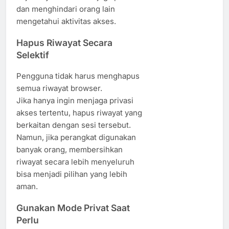
dan menghindari orang lain
mengetahui aktivitas akses.
Hapus Riwayat Secara
Selektif
Pengguna tidak harus menghapus
semua riwayat browser.
Jika hanya ingin menjaga privasi
akses tertentu, hapus riwayat yang
berkaitan dengan sesi tersebut.
Namun, jika perangkat digunakan
banyak orang, membersihkan
riwayat secara lebih menyeluruh
bisa menjadi pilihan yang lebih
aman.
Gunakan Mode Privat Saat
Perlu