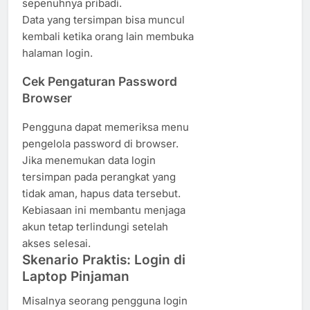
sepenuhnya pribadi.
Data yang tersimpan bisa muncul
kembali ketika orang lain membuka
halaman login.
Cek Pengaturan Password
Browser
Pengguna dapat memeriksa menu
pengelola password di browser.
Jika menemukan data login
tersimpan pada perangkat yang
tidak aman, hapus data tersebut.
Kebiasaan ini membantu menjaga
akun tetap terlindungi setelah
akses selesai.
Skenario Praktis: Login di
Laptop Pinjaman
Misalnya seorang pengguna login