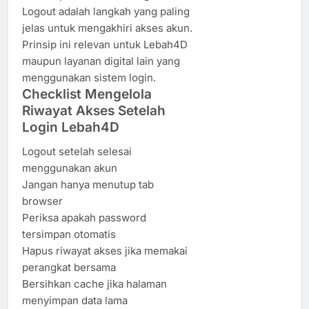
Logout adalah langkah yang paling
jelas untuk mengakhiri akses akun.
Prinsip ini relevan untuk Lebah4D
maupun layanan digital lain yang
menggunakan sistem login.
Checklist Mengelola
Riwayat Akses Setelah
Login Lebah4D
Logout setelah selesai
menggunakan akun
Jangan hanya menutup tab
browser
Periksa apakah password
tersimpan otomatis
Hapus riwayat akses jika memakai
perangkat bersama
Bersihkan cache jika halaman
menyimpan data lama