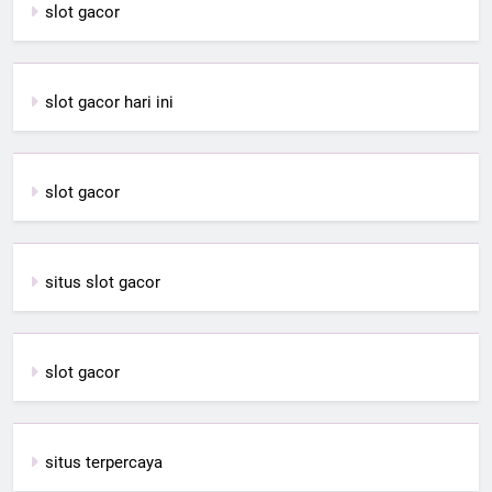
slot gacor
slot gacor hari ini
slot gacor
situs slot gacor
slot gacor
situs terpercaya