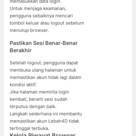
memasukkan data login.
Untuk menjaga keamanan,
pengguna sebaiknya mencari
tombol keluar atau logout sebelum
menutup browser.
Pastikan Sesi Benar-Benar
Berakhir
Setelah logout, pengguna dapat
membuka ulang halaman untuk
memastikan akun tidak lagi dalam
kondisi aktif.
Jika halaman meminta login
kembali, berarti sesi sudah
terputus dengan baik.
Langkah sederhana ini membantu
memastikan akun Lebah4D tidak
tertinggal terbuka.
Kelola Riwayat Browser