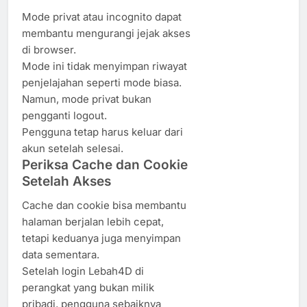
Mode privat atau incognito dapat
membantu mengurangi jejak akses
di browser.
Mode ini tidak menyimpan riwayat
penjelajahan seperti mode biasa.
Namun, mode privat bukan
pengganti logout.
Pengguna tetap harus keluar dari
akun setelah selesai.
Periksa Cache dan Cookie
Setelah Akses
Cache dan cookie bisa membantu
halaman berjalan lebih cepat,
tetapi keduanya juga menyimpan
data sementara.
Setelah login Lebah4D di
perangkat yang bukan milik
pribadi, pengguna sebaiknya