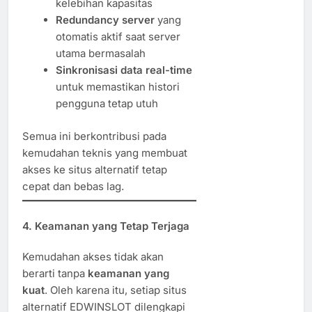
kelebihan kapasitas
Redundancy server
yang
otomatis aktif saat server
utama bermasalah
Sinkronisasi data real-time
untuk memastikan histori
pengguna tetap utuh
Semua ini berkontribusi pada
kemudahan teknis yang membuat
akses ke situs alternatif tetap
cepat dan bebas lag.
4. Keamanan yang Tetap Terjaga
Kemudahan akses tidak akan
berarti tanpa
keamanan yang
kuat
. Oleh karena itu, setiap situs
alternatif EDWINSLOT dilengkapi