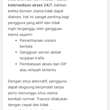
ketersediaan akses 24/7
, bahkan
ketika domain utama tidak dapat
diakses. Hal ini sangat penting bagi
pengguna yang aktif dan tidak
ingin terganggu oleh gangguan
teknis seperti:
Pemeliharaan sistem
berkala
Gangguan server akibat
lonjakan trafik
Pembatasan akses dari ISP
atau wilayah tertentu
Dengan situs alternatif, pengguna
dapat langsung berpindah tanpa
perlu menunggu situs utama
kembali normal. Transisi dilakukan
dengan cepat dan tidak