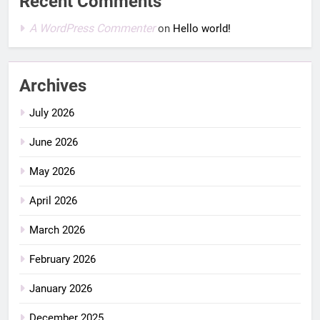
Recent Comments
A WordPress Commenter
on
Hello world!
Archives
July 2026
June 2026
May 2026
April 2026
March 2026
February 2026
January 2026
December 2025