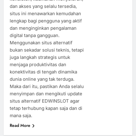
dan akses yang selalu tersedia,
situs ini menawarkan kemudahan
lengkap bagi pengguna yang aktif
dan menginginkan pengalaman
digital tanpa gangguan.
Menggunakan situs alternatif
bukan sekadar solusi teknis, tetapi
juga langkah strategis untuk
menjaga produktivitas dan
konektivitas di tengah dinamika
dunia online yang tak terduga.
Maka dari itu, pastikan Anda selalu
menyimpan dan mengikuti update
situs alternatif EDWINSLOT agar
tetap terhubung kapan saja dan di
mana saja.
Read More