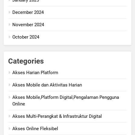
January 2025
December 2024
November 2024
October 2024
Categories
Akses Harian Platform
Akses Mobile dan Aktivitas Harian
Akses Mobile,Platform Digital,Pengalaman Pengguna
Online
Akses Multi-Perangkat & Infrastruktur Digital
Akses Online Fleksibel