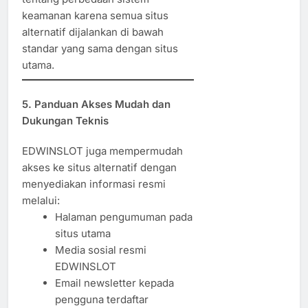
keamanan karena semua situs
alternatif dijalankan di bawah
standar yang sama dengan situs
utama.
5. Panduan Akses Mudah dan
Dukungan Teknis
EDWINSLOT juga mempermudah
akses ke situs alternatif dengan
menyediakan informasi resmi
melalui:
Halaman pengumuman pada
situs utama
Media sosial resmi
EDWINSLOT
Email newsletter kepada
pengguna terdaftar