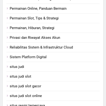
Permainan Online, Panduan Bermain
Permainan Slot, Tips & Strategi
Permainan, Hiburan, Strategi
Privasi dan Riwayat Akses Akun
Reliabilitas Sistem & Infrastruktur Cloud
Sistem Platform Digital
situs judi
situs judi slot
situs judi slot gacor
situs judi slot online
situs resmi terpercaya