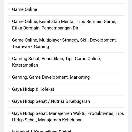
Game Online
Game Online, Kesehatan Mental, Tips Bermain Game,
Etika Bermain, Pengembangan Diri
Game Online, Multiplayer Strategy, Skill Development,
Teamwork Gaming
Gaming Sehat, Pendidikan, Tips Game Online,
Keterampilan
Gaming, Game Development, Marketing
Gaya Hidup & Koleksi
Gaya Hidup Sehat / Nutrisi & Kebugaran
Gaya Hidup Sehat, Manajemen Waktu, Produktivitas, Tips
Hidup Sehat, Manajemen Kehidupan