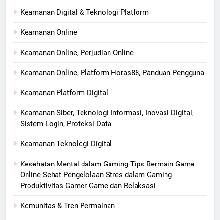
Keamanan Digital & Teknologi Platform
Keamanan Online
Keamanan Online, Perjudian Online
Keamanan Online, Platform Horas88, Panduan Pengguna
Keamanan Platform Digital
Keamanan Siber, Teknologi Informasi, Inovasi Digital,
Sistem Login, Proteksi Data
Keamanan Teknologi Digital
Kesehatan Mental dalam Gaming Tips Bermain Game
Online Sehat Pengelolaan Stres dalam Gaming
Produktivitas Gamer Game dan Relaksasi
Komunitas & Tren Permainan