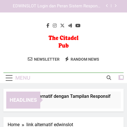
Skip
Login Edwinslot Mobile Access untuk Aktivitas
to
Harian
content
Lebah4D Login Resmi untuk Pengalaman Akses
yang Lebih Praktis dan Terarah
TIARA4D Link Alternatif dengan Tampilan
Responsif
EDWINSLOT Login dan Peran Sistem Responsif
dalam Menunjang Kenyamanan
The Citadel Pub
Bersantai Di The Citadel Pub, Tempat
Login Edwinslot Mobile Access untuk Aktivitas
NEWSLETTER
RANDOM NEWS
Harian
Berkumpul Dengan Suasana Klasik Dan
Lebah4D Login Resmi untuk Pengalaman Akses
Pilihan Minuman Yang Beragam.
yang Lebih Praktis dan Terarah
MENU
ARA4D Link Alternatif dengan Tampilan Responsif
EDWI
HEADLINES
Month Ago
2 Mon
Home
link alternatif edwinslot