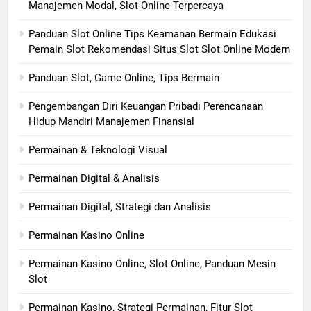
Manajemen Modal, Slot Online Terpercaya
Panduan Slot Online Tips Keamanan Bermain Edukasi
Pemain Slot Rekomendasi Situs Slot Slot Online Modern
Panduan Slot, Game Online, Tips Bermain
Pengembangan Diri Keuangan Pribadi Perencanaan
Hidup Mandiri Manajemen Finansial
Permainan & Teknologi Visual
Permainan Digital & Analisis
Permainan Digital, Strategi dan Analisis
Permainan Kasino Online
Permainan Kasino Online, Slot Online, Panduan Mesin
Slot
Permainan Kasino, Strategi Permainan, Fitur Slot