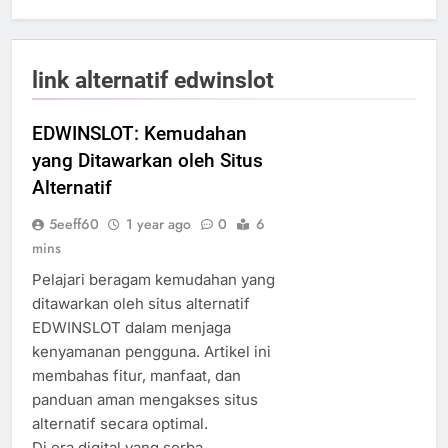
link alternatif edwinslot
EDWINSLOT: Kemudahan
yang Ditawarkan oleh Situs
Alternatif
5eeff60
1 year ago
0
6
mins
Pelajari beragam kemudahan yang
ditawarkan oleh situs alternatif
EDWINSLOT dalam menjaga
kenyamanan pengguna. Artikel ini
membahas fitur, manfaat, dan
panduan aman mengakses situs
alternatif secara optimal.
Di era digital yang serba