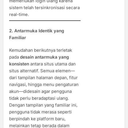
memerlukan login ulang karena
sistem telah tersinkronisasi secara
real-time.
2. Antarmuka Identik yang
Familiar
Kemudahan berikutnya terletak
pada
desain antarmuka yang
konsisten
antara situs utama dan
situs alternatif. Semua elemen—
dari tampilan halaman depan, fitur
navigasi, hingga menu pengaturan
akun—didesain agar pengguna
tidak perlu beradaptasi ulang.
Dengan tampilan yang familiar ini,
pengguna tidak merasa seperti
berpindah ke platform baru,
melainkan tetap berada dalam