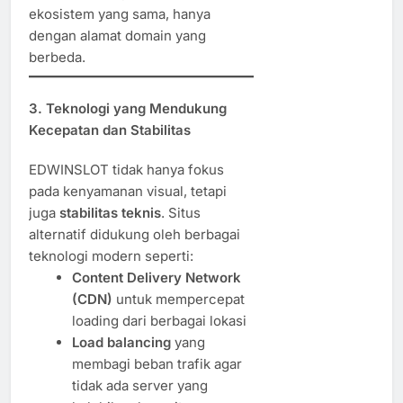
ekosistem yang sama, hanya
dengan alamat domain yang
berbeda.
3. Teknologi yang Mendukung
Kecepatan dan Stabilitas
EDWINSLOT tidak hanya fokus
pada kenyamanan visual, tetapi
juga
stabilitas teknis
. Situs
alternatif didukung oleh berbagai
teknologi modern seperti:
Content Delivery Network
(CDN)
untuk mempercepat
loading dari berbagai lokasi
Load balancing
yang
membagi beban trafik agar
tidak ada server yang