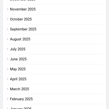
November 2025
October 2025
September 2025
August 2025
July 2025
June 2025
May 2025
April 2025
March 2025
February 2025